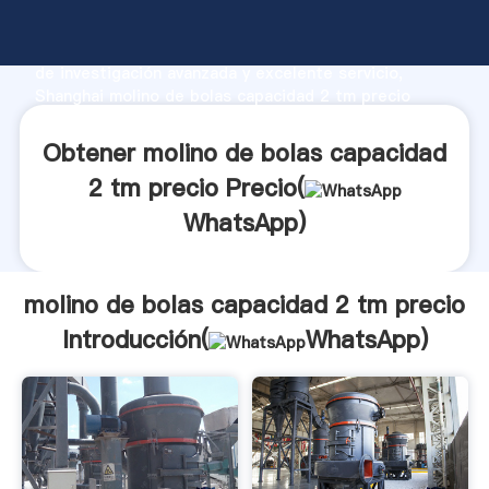
molino de bolas capacidad 2 tm precio fabricante
Agarrando fuerte capacidad de producción, fuerza
de investigación avanzada y excelente servicio,
Shanghai molino de bolas capacidad 2 tm precio
proveedor crea el valor y aporta valores a todos los
clientes.
Obtener molino de bolas capacidad
2 tm precio Precio(
WhatsApp
)
molino de bolas capacidad 2 tm precio
Introducción(
WhatsApp
)