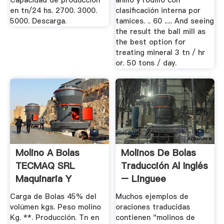
Capacidad de producción
anillo y rodillo con
en tn/24 hs. 2700. 3000.
clasificación interna por
5000. Descarga.
tamices. .. 60 ..... And seeing
the result the ball mill as
the best option for
treating mineral 3 tn / hr
or. 50 tons / day.
Molino A Bolas
Molinos De Bolas
TECMAQ SRL
Traducción Al Inglés
Maquinaria Y
– Linguee
Equipos.
Carga de Bolas 45% del
Muchos ejemplos de
volúmen kgs. Peso molino
oraciones traducidas
Kg. **. Producción. Tn en
contienen "molinos de