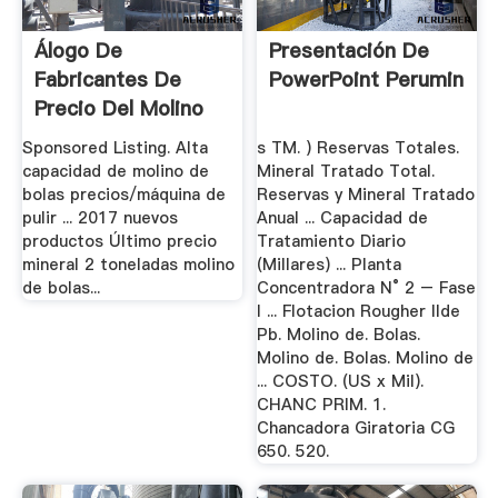
Álogo De
Presentación De
Fabricantes De
PowerPoint Perumin
Precio Del Molino
De.
Sponsored Listing. Alta
s TM. ) Reservas Totales.
capacidad de molino de
Mineral Tratado Total.
bolas precios/máquina de
Reservas y Mineral Tratado
pulir ... 2017 nuevos
Anual ... Capacidad de
productos Último precio
Tratamiento Diario
mineral 2 toneladas molino
(Millares) ... Planta
de bolas...
Concentradora N° 2 – Fase
I ... Flotacion Rougher IIde
Pb. Molino de. Bolas.
Molino de. Bolas. Molino de
... COSTO. (US x Mil).
CHANC PRIM. 1.
Chancadora Giratoria CG
650. 520.