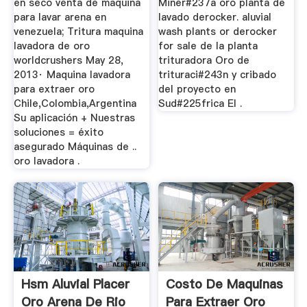
en seco venta de maquina
Miner#237a oro planta de
para lavar arena en
lavado derocker. aluvial
venezuela; Tritura maquina
wash plants or derocker
lavadora de oro
for sale de la planta
worldcrushers May 28,
trituradora Oro de
2013· Maquina lavadora
trituraci#243n y cribado
para extraer oro
del proyecto en
Chile,Colombia,Argentina
Sud#225frica El .
Su aplicación + Nuestras
soluciones = éxito
asegurado Máquinas de ..
oro lavadora .
Hsm Aluvial Placer
Costo De Maquinas
Oro Arena De Rio
Para Extraer Oro