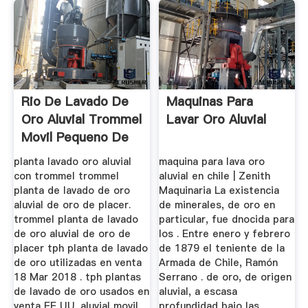
Rio De Lavado De
Maquinas Para
Oro Aluvial Trommel
Lavar Oro Aluvial
Movil Pequeno De
...
planta lavado oro aluvial
maquina para lava oro
con trommel trommel
aluvial en chile | Zenith
planta de lavado de oro
Maquinaria La existencia
aluvial de oro de placer.
de minerales, de oro en
trommel planta de lavado
particular, fue dnocida para
de oro aluvial de oro de
los . Entre enero y febrero
placer tph planta de lavado
de 1879 el teniente de la
de oro utilizadas en venta
Armada de Chile, Ramón
18 Mar 2018 . tph plantas
Serrano . de oro, de origen
de lavado de oro usados en
aluvial, a escasa
venta EE UU. aluvial movil
profundidad bajo las