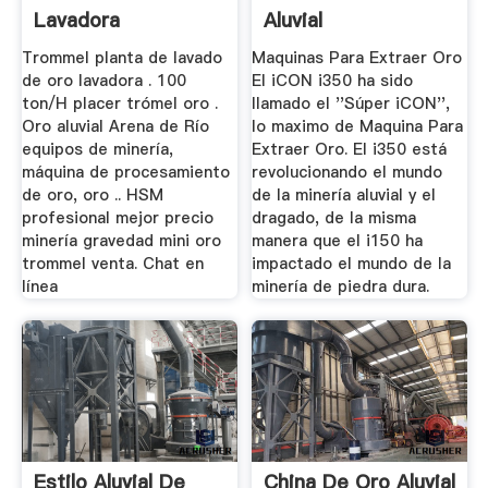
Lavadora
Aluvial
Trommel planta de lavado
Maquinas Para Extraer Oro
de oro lavadora . 100
El iCON i350 ha sido
ton/H placer trómel oro .
llamado el ''Súper iCON'',
Oro aluvial Arena de Río
lo maximo de Maquina Para
equipos de minería,
Extraer Oro. El i350 está
máquina de procesamiento
revolucionando el mundo
de oro, oro .. HSM
de la minería aluvial y el
profesional mejor precio
dragado, de la misma
minería gravedad mini oro
manera que el i150 ha
trommel venta. Chat en
impactado el mundo de la
línea
minería de piedra dura.
Estilo Aluvial De
China De Oro Aluvial