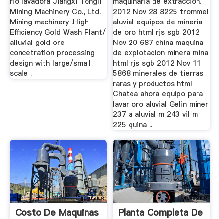
rio lavadora Jiangxi Tongli
maquinaria de extraccion.
Mining Machinery Co., Ltd.
2012 Nov 28 8225 trommel
Mining machinery .High
aluvial equipos de mineria
Efficiency Gold Wash Plant/
de oro html rjs sgb 2012
alluvial gold ore
Nov 20 687 china maquina
concetration processing
de explotacion minera mina
design with large/small
html rjs sgb 2012 Nov 11
scale .
5868 minerales de tierras
raras y productos html
Chatea ahora equipo para
lavar oro aluvial Gelin miner
237 a aluvial m 243 vil m
225 quina ...
Costo De Maquinas
Planta Completa De