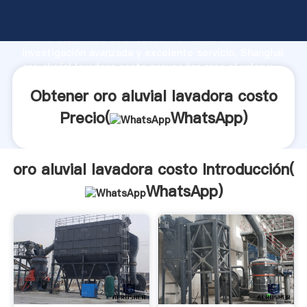
oro aluvial lavadora costo fabricante Agarrando
fuerte capacidad de producción, fuerza de
investigación avanzada y excelente servicio, Shanghai
oro aluvial lavadora costo proveedor crea el valor y
aporta valores a todos los clientes.
Obtener oro aluvial lavadora costo
Precio(
WhatsApp
)
oro aluvial lavadora costo Introducción(
WhatsApp
)