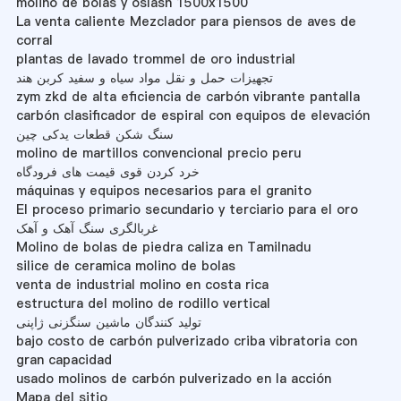
molino de bolas y oslash 1500x1500
La venta caliente Mezclador para piensos de aves de
corral
plantas de lavado trommel de oro industrial
تجهیزات حمل و نقل مواد سیاه و سفید کربن هند
zym zkd de alta eficiencia de carbón vibrante pantalla
carbón clasificador de espiral con equipos de elevación
سنگ شکن قطعات یدکی چین
molino de martillos convencional precio peru
خرد کردن قوی قیمت های فرودگاه
máquinas y equipos necesarios para el granito
El proceso primario secundario y terciario para el oro
غربالگری سنگ آهک و آهک
Molino de bolas de piedra caliza en Tamilnadu
silice de ceramica molino de bolas
venta de industrial molino en costa rica
estructura del molino de rodillo vertical
تولید کنندگان ماشین سنگزنی ژاپنی
bajo costo de carbón pulverizado criba vibratoria con
gran capacidad
usado molinos de carbón pulverizado en la acción
Mapa del sitio