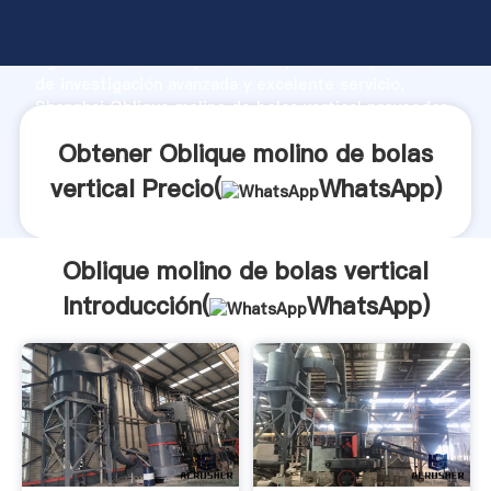
Oblique molino de bolas vertical fabricante
Agarrando fuerte capacidad de producción, fuerza
de investigación avanzada y excelente servicio,
Shanghai Oblique molino de bolas vertical proveedor
crea el valor y aporta valores a todos los clientes.
Obtener Oblique molino de bolas
vertical Precio(
WhatsApp
)
Oblique molino de bolas vertical
Introducción(
WhatsApp
)