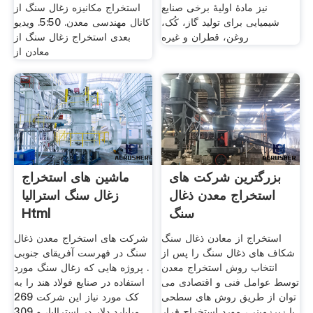
نیز مادهٔ اولیهٔ برخی صنایع
استخراج مکانیزه زغال سنگ از
شیمیایی برای تولید گاز، کُک،
کانال مهندسی معدن. 5:50. ویدیو
روغن، قطران و غیره
بعدی استخراج زغال سنگ از
معادن از
بزرگترین شرکت های
ماشین های استخراج
استخراج معدن ذغال
زغال سنگ استرالیا
سنگ
Html
استخراج از معادن ذغال سنگ
شرکت های استخراج معدن ذغال
شکاف های ذغال سنگ را پس از
سنگ در فهرست آفریقای جنوبی
انتخاب روش استخراج معدن
. پروژه هایی که زغال سنگ مورد
توسط عوامل فنی و اقتصادی می
استفاده در صنایع فولاد هند را به
توان از طریق روش های سطحی
کک مورد نیاز این شرکت 269
یا زیرزمینی، مورد استخراج قرار
میلیارد دلار در استرالیا، و 309