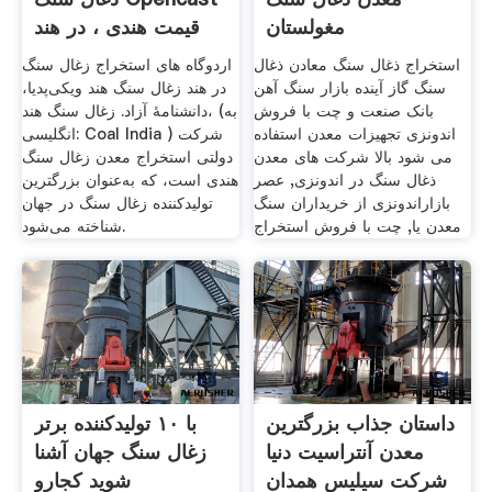
مغولستان
قیمت هندی ، در هند
استخراج ذغال سنگ معادن ذغال
اردوگاه های استخراج زغال سنگ
سنگ گاز آينده بازار سنگ آهن
در هند زغال سنگ هند ویکی‌پدیا،
بانک صنعت و چت با فروش
دانشنامهٔ آزاد. زغال سنگ هند، (به
اندونزی تجهیزات معدن استفاده
انگلیسی: Coal India ) شرکت
می شود بالا شرکت های معدن
دولتی استخراج معدن زغال سنگ
ذغال سنگ در اندونزی, عصر
هندی است، که به‌عنوان بزرگترین
بازاراندونزی از خریداران سنگ
تولیدکننده زغال سنگ در جهان
معدن یا, چت با فروش استخراج
شناخته می‌شود.
داستان جذاب بزرگترین
با ۱۰ تولیدکننده برتر
معدن آنتراسیت دنیا
زغال سنگ جهان آشنا
شرکت سیلیس همدان
شوید کجارو