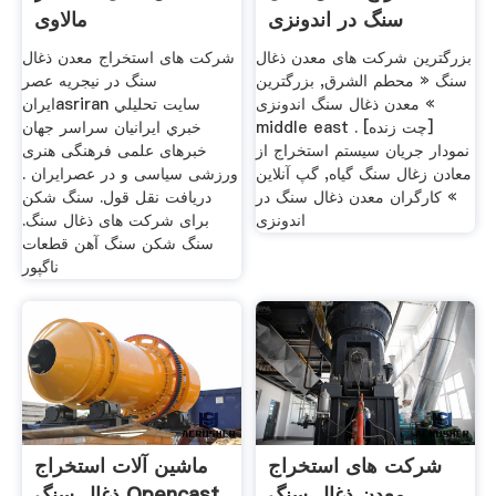
سنگ در اندونزی
مالاوی
بزرگترین شرکت های معدن ذغال
شرکت های استخراج معدن ذغال
سنگ « محطم الشرق, بزرگترین
سنگ در نیجریه عصر
معدن ذغال سنگ اندونزی «
ايرانasriran سايت تحليلي
middle east . [چت زنده]
خبري ايرانيان سراسر جهان
نمودار جریان سیستم استخراج از
خبرهای علمی فرهنگی هنری
معادن زغال سنگ گیاه, گپ آنلاین
ورزشی سیاسی و در عصرايران .
» کارگران معدن ذغال سنگ در
دریافت نقل قول. سنگ شکن
اندونزی
برای شرکت های ذغال سنگ.
سنگ شکن سنگ آهن قطعات
ناگپور
شرکت های استخراج
ماشین آلات استخراج
معدن ذغال سنگ
ذغال سنگ Opencast