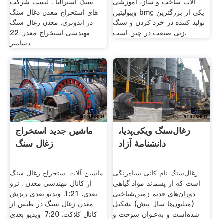
آلات ساخت و ساز، آموزشی
سنگ استرالیا . لیست شرکت
ویبولیتین bmg یکی از بزرگترین
های استخراج معدن ذغال سنگ
تولید کننده در خرد کردن و سنگ
در اندونزی. معدن زغال سنگ
زنی صنعت در چین است.
مهندسی استخراج معدن 22
دسامبر
زغال‌سنگ ویکی‌پدیا،
ماشین جدید استخراج
دانشنامهٔ آزاد
زغال سنگ
زغال‌سنگ نام کانی سیاه‌رنگی
ماشین آلات استخراج زغال سنگ
است که از پسماند مواد گیاهی
از کانال مهندسی معدن . نرو
دوران‌های قدیم زمین‌شناختی
بعدی. 1:21. ویدیو بعدی ریزش
(میلیون‌ها سال پیش) تشکیل
معدن زغال سنگ در طبس از
شده‌است و به‌عنوان سوخت و
کانال کلاکت. 7:20. ویدیو بعدی