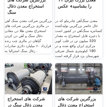
را بشناسید+ عکس
استخراج معدن ذغال
سنگ
معدن سنگ‌آهن چادرملو که در
بزرگترین شرکت معدن سنگ آهن
حال حاضر بزرگترين توليدکننده
در مالزی بزرگترین شرکت های
کنسانتره سنگ‌آهن در کشور است
استخراج معدن طلا در, معادن
با ذخيره قابل استخراج به مقدار
ذغال سنگ و آهن در, کردن
320 ميليون تن در قلب کوير
گیاهان در مالزی چت زنده
مرکزی ايران واقع شده و در
قرارداد ۶۰ میلیارد دلاری صادرات
180 کيلومتری شمال شرقی
زغال سنگ استرالیا به .
شهرستان يزد قرار گرفته است
بزرگترین شرکت های
شرکت های استخراج
استخراج معدن ذغال
معدن ذغال سنگ در