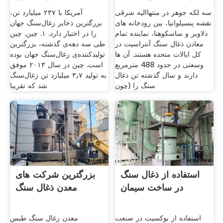
سه لکه جوهر در منتهاالیه شرقی
آمریکا با ۲۳۷ میلیارد تن،
نقشه پنسیلوانیا، بین رودخانه های
بزرگترین ذخایر زغال‌سنگ جهان
دلاویر و ساسکوهنا، نماینده تمام
را در اختیار دارد. ۱. چین. چین
معادن ذغال سنگ آنتراسیت در
طی سه دهه‌ی گذشته، بزرگترین
کل ایالات متحده هستند. آن ها
تولیدکننده‌ی زغال‌سنگ جهان بوده
وسعتی در حدود 488 مترمربع
است. چین در سال ۲۰۱۳ موفق
دارند و سال گذشته تن ذغال
به تولید ۳٫۷ میلیارد تن زغال‌سنگ
سنگ را (چون
شد که تقریبا
استفاده از ذغال سنگ
بزرگترین شرکت های
در ساخت سیمان
معدن ذغال سنگ
استفاده از بوکسیت در صنعت
معدن زغال سنگ طبس