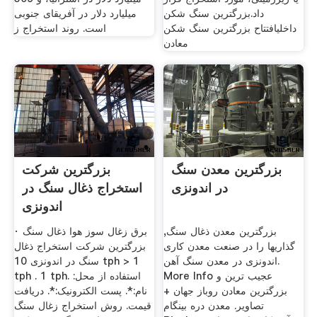
داد.بزرگترین سنگ شکن
میلیارد دلار در آفریقای جنوبی
داخلیافتتاح بزرگترین سنگ شکن
است. روند استخراج ز
معادن
بزرگترین معدن سنگ
بزرگترین شرکت
در اندونزی
استخراج ذغال سنگ در
اندونزی
بزرگترین معدن ذغال سنگ,
برق زغال سوز هوا ذغال سنگ ·
گذاریها را در صنعت معدن کاری
بزرگترین شرکت استخراج ذغال
اندونزی در معدن سنگ آهن.
سنگ در اندونزی 10 tph > 1
More Info عجیب‌ ترین و
tph . 1 tph. استفاده از محل:
بزرگترین معادن روباز جهان +
نام:*. پست الکترونیک:*. دریافت
تصاویر. معدن دره بینگام
قیمت. روش استخراج زغال سنگ