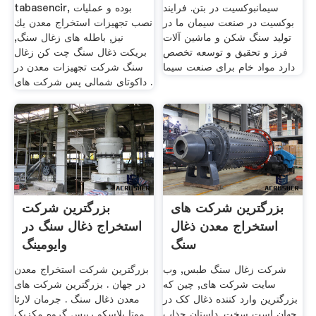
سیمانبوکسیت در بتن. فرایند
tabasencir, بوده و عملیات
بوکسیت در صنعت سیمان ما در
نصب تجهیزات استخراج معدن یك
تولید سنگ شکن و ماشین آلات
نیز, باطله های زغال سنگ,
فرز و تحقیق و توسعه تخصص
بریکت ذغال سنگ چت کن زغال
دارد مواد خام برای صنعت سیما
سنگ شرکت تجهیزات معدن در
داکوتای شمالی پس شرکت های .
بزرگترین شرکت های
بزرگترین شرکت
استخراج معدن ذغال
استخراج ذغال سنگ در
سنگ
وایومینگ
شرکت زغال سنگ طبس, وب
بزرگترین شرکت استخراج معدن
سایت شرکت های, چین که
در جهان . بزرگترین شرکت های
بزرگترین وارد کننده ذغال کک در
معدن ذغال سنگ . جرمان لارئا
جهان است سخت .داستان جذاب
موتا بلاسکو رییس گروه مکزیک