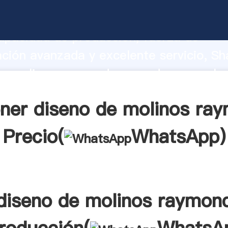
de molinos raymond fabricante Agarran
apacidad de producción, fuerza de
ación avanzada y excelente servicio, Sh
e molinos raymond proveedor crea el v
alores a todos los clientes.
ner diseno de molinos ra
Precio(
WhatsApp
)
diseno de molinos raymon