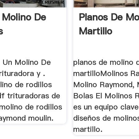
 Molino De
Planos De Mo
s
Martillo
 Un Molino De
planos de molino 
rituradora y .
martilloMolinos R
ino de rodillos
Molino Raymond, 
df trituradoras de
Bolas El Molinos
 molino de rodillos
es un equipo clave 
Raymond moulin.
diseños de molino
martillo.