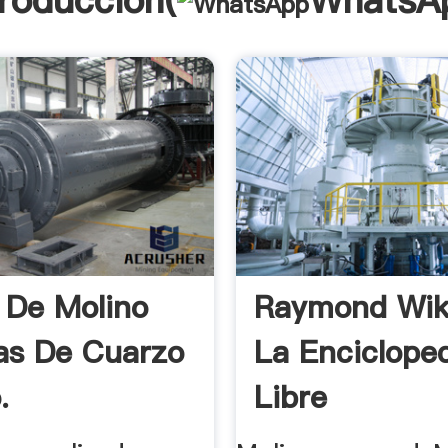
troducción(
WhatsA
 De Molino
Raymond Wik
as De Cuarzo
La Enciclope
.
Libre