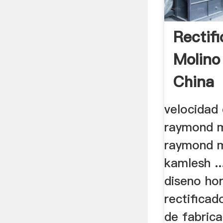
Rectif
Molino
China
velocidad
raymond m
raymond m
kamlesh ..
diseno hor
rectificad
de fabrica