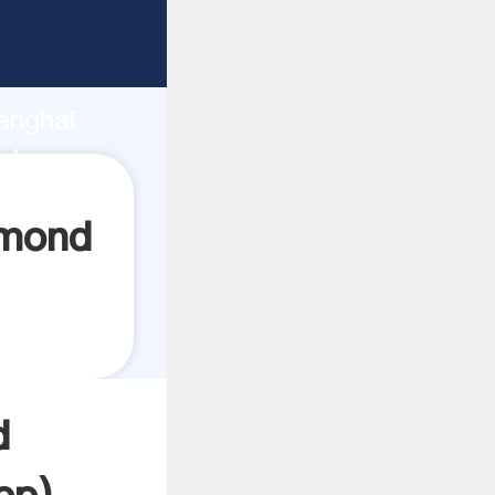
do
anghai
alor y
ymond
d