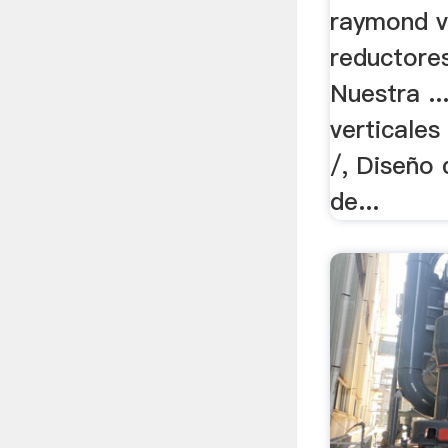
raymond v
reductore
Nuestra ..
verticales
/, Diseño 
de...