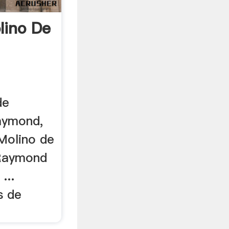
lino De
de
aymond,
Molino de
 Raymond
...
s de