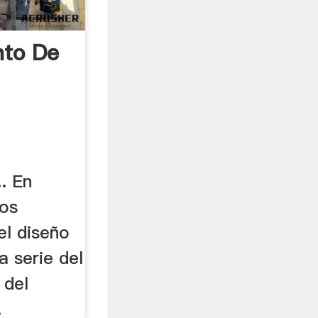
nto De
.. En
los
l diseño
la serie del
 del
.