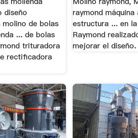
las molienda
Molino raymond, 
o diseño
raymond máquina 
s molino de bolas
estructura ... en l
nda ... de bolas
Raymond realizad
ymond trituradora
mejorar el diseño.
e rectificadora