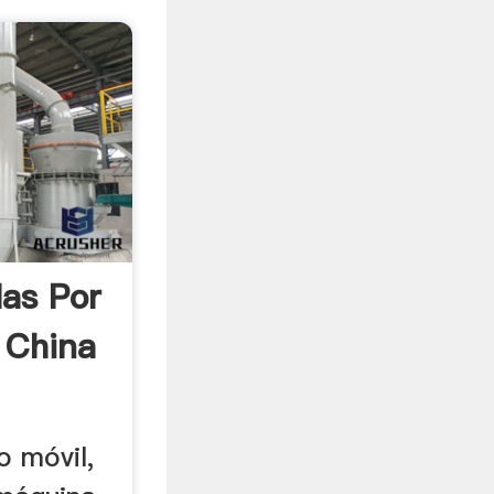
las Por
 China
o móvil,