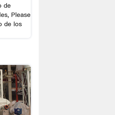
o de
les, Please
o de los