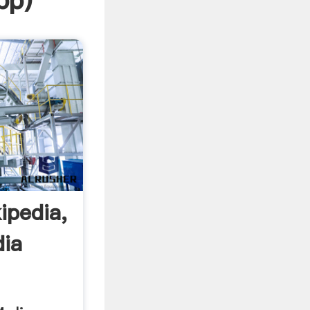
pp
)
ipedia,
dia