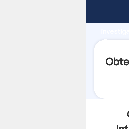
diseno 
fuerte c
investig
diseno d
aporta v
Obte