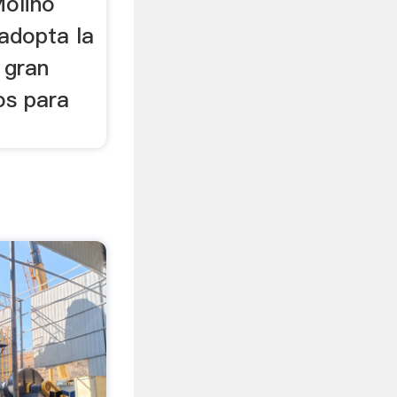
Molino
adopta la
a gran
os para