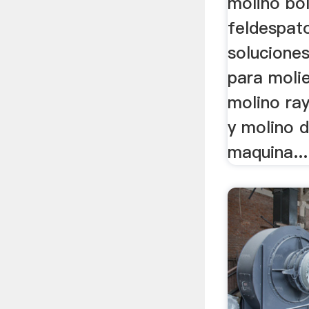
molino bo
feldespat
solucione
para molie
molino ra
y molino d
maquina...