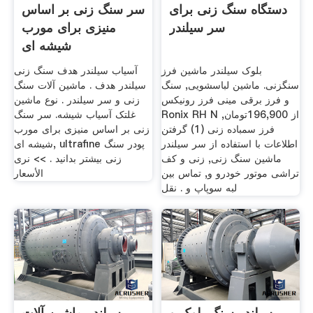
دستگاه سنگ زنی برای
سر سنگ زنی بر اساس
سر سیلندر
منیزی برای مورب
شیشه ای
بلوک سیلندر ماشین فرز
آسیاب سیلندر هدف سنگ زنی
سنگزنی. ماشین لباسشویی, سنگ
سیلندر هدف . ماشین آلات سنگ
و فرز برقی مینی فرز رونیکس
زنی و سر سیلندر . نوع ماشین
Ronix RH N از 196,900تومان,
غلتک آسیاب شیشه. سر سنگ
فرز سمباده زنی (1) گرفتن
زنی بر اساس منیزی برای مورب
اطلاعات با استفاده از سر سیلندر
شیشه ای, ultrafine پودر سنگ
ماشین سنگ زنی, زنی و کف
زنی بیشتر بدانید . >> نرى
تراشی موتور خودرو و, تماس بین
الأسعار
لبه سوپاپ و . نقل
سیلندر سنگ بلوک و
سیلندر ماشین آلات