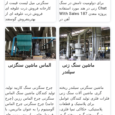
برای دولومیت تامش در سنگ
سنگزنی میل لیست قیمت از
زنی در هند مورد استفاده Chat
کارخانه فروش ذرت علوفه ای
With Sales 187 پروژه معدن
فروش ذرت علوفه ای از
آهن در
بهترینفروش گوسفند
ماشین سنگ زنی
الماس ماشین سنگزنی
سیلندر
ماشین سنگزنی سیلندر ریخته
چرخ سنگزنی سنگ کاربید تولید.
گری. ماشین آلات سنگ زنی
تولید کنندگان ماشین سنگ الماس
فلزات فلزی تولید کنندگان عوامل
سنگزنی چرخ الماس رزین (چرخ
برای پلاستیک و قطعات
جامد) چرخ سنگزنی چرخ الماس
پلاستیکی، حکاکی تمپا فلزی،
آلومینیوم را به عنوان ماتریس، با
مرگ ریخته گری، ریخته گری
فرمول خاصی از پودر رزین های