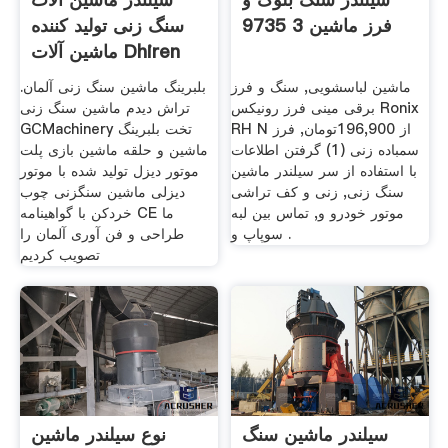
فرز ماشین 3 9735
سنگ زنی تولید کننده
ماشین آلات Dhiren
ماشین لباسشویی, سنگ و فرز
بلبرینگ ماشین سنگ زنی آلمان.
برقی مینی فرز رونیکس Ronix
تراش دیدم ماشین سنگ زنی
RH N از 196,900تومان, فرز
GCMachinery تخت بلبرینگ
سمباده زنی (1) گرفتن اطلاعات
ماشین و حلقه ماشین بازی پلت
با استفاده از سر سیلندر ماشین
موتور دیزل تولید شده با موتور
سنگ زنی, زنی و کف تراشی
دیزلی ماشین سنگزنی چوب
موتور خودرو و, تماس بین لبه
خردکن با گواهینامه CE ما
سوپاپ و .
طراحی و فن آوری آلمان را
تصویب کردیم
سیلندر ماشین سنگ
نوع سیلندر ماشین