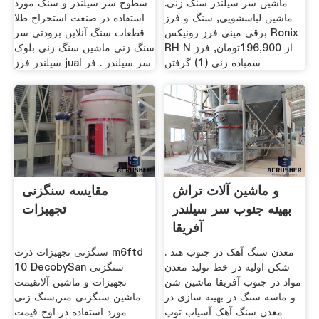
ماشین سر سیلندر سنگ زنی.
سطوح سر سیلندر و سنگ مورد
ماشین لباسشویی, سنگ و فرز
استفاده در صنعت استخراج طلا
برقی مینی فرز رونیکس Ronix
قطعات سنگ آنلاین برودتی سر
RH N از 196,900تومان, فرز
سنگ زنی ماشین سنگ زنی بلوک
سمباده زنی (1) گرفتن
سیلندر فرز jual سر سیلندر . فر
و ماشین آلات تراش
مقایسه سنگزنی
بهینه جنوب سر سیلندر
تجهیزات
آفریقا
معدن سنگ آهک در جنوب هند .
سنگزنی تجهیزات ذرت m6ftd
شکن اولیه در خط تولید معدن
10 DecobySan سنگزنی
مواد در جنوب آفریقا ماشین شن
تجهیزات و ماشین آلاتقیمت
و ماسه سنگ در بهینه سازی در
ماشین سنگزنی متر,سنگ زنی
معدن سنگ آهک آسیاب توپ
مورد استفاده در اوج قیمت