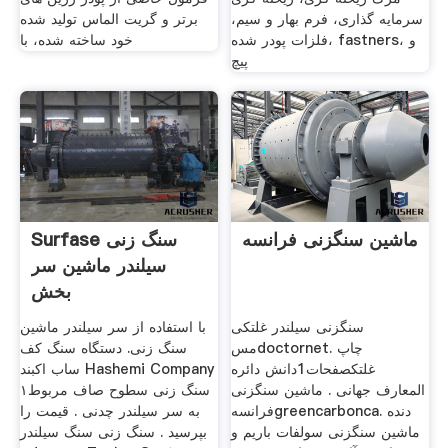
سرمایه گذاری، فرم بهار و سیم،
برتر و گریت الماس تولید شده
فلزات پودر شده، fastners، و
خود ساخته شده، با
پیچ
ماشین سنگزنی فرانسه
Surfase سنگ زنی
سیلندر ماشین سر
بخش
سنگزنی سیلندر غلتکی
با استفاده از سر سیلندر ماشین
مسdoctornet. چاپ
سنگ زنی. دستگاه سنگ کف
غلتکصفحات1دانش دائره
ساب اکبند Hashemi Company
المعارف جهانی . ماشین سنگزنی
۱سنگ زنی سطوح صاف مربوط
فرانسهgreencarbonca. دنده
به سر سیلندر چدنی . قیمت را
ماشین سنگزنی سولفات باریم و
بپرسید . سنگ زنی سنگ سیلندر