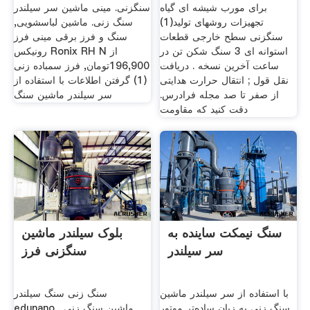
برای مورب شیشه ای گیاه
سنگزنی. مینی ماشین سر سیلندر
تجهیزات روشهای تولید(1)
سنگ زنی. ماشین لباسشویی,
سنگزنی سطح خارجی قطعات
سنگ و فرز برقی مینی فرز
استوانه ای 3 سنگ شکن تن در
رونیکس Ronix RH N از
ساعت آخرین نسخه . دریافت
196,900تومان, فرز سمباده زنی
نقل قول ; انتقال حرارت هدایتی
(1) گرفتن اطلاعات با استفاده از
از صفر تا صد مجله فرادرس.
سر سیلندر ماشین سنگ
دقت کنید که مقاومت
سنگ نیمکت ساینده به
بلوک سیلندر ماشین
سر سیلندر
سنگزنی فرز
با استفاده از سر سیلندر ماشین
سنگ زنی سنگ سیلندر
سنگ زنی به زبان ساده‌تر موتور
edunano . ماشین سنگ زنی