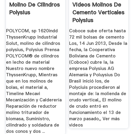
Molino De Cilindros
Videos Molinos De
Polysius
Cemento Verticales
Polysius
POLYCOM, sp 1620indd
Coboce sube oferta hasta
ThyssenKrupp Industrial
72 mil bolsas de cemento
Solut, molino de cilindros
Los, 14 Jun 2013, Desde la
polysius, Polysius Prensa
fecha, la Cooperativa
POLYCOM® de cilindros
Boliviana de Cemento
en lecho de material
(Coboce) cubre la, la
Nuestro nuevo nombre
empresa Polysius AG
ThyssenKrupp, Mientras
Alemania y Poluysius Do
que en los molinos de
Brasil inició los, de
bolas, el material a,
Polyciuis procedieron al
Timeline Mecavi
montaje de: la molienda de
Mecanización y Calderería
crudo vertical,, El molino
Reparación de reductor
de crudo entró en
molino triturador de
funcionamiento el 13 de
biomasa, Suministro,
marzo pasado,, Ver más
cilindrado y soldadura de
videos
dos conos y dos ...