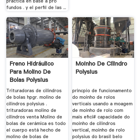
práctica en base a pro
fundos . y el perfil de las ...
Freno Hidráulico
Moinho De Cilindro
Para Molino De
Polysius
Bolas Polysius
Trituradoras de cilindros
princpio de funcionamento
de bolas hpgr. molino de
do moinho de rolos
cilindros polysius .
verticais usando a moagem
trituradoras molino de
de moinho de rolo com
cilindros venta Molino de
mais efici# capacidade do
bolas de cerámica es todo
moinho de cilindros
el cuerpo está hecho de
vertical, moinho de rolo
molino de bolas de
polysius do brasil belo