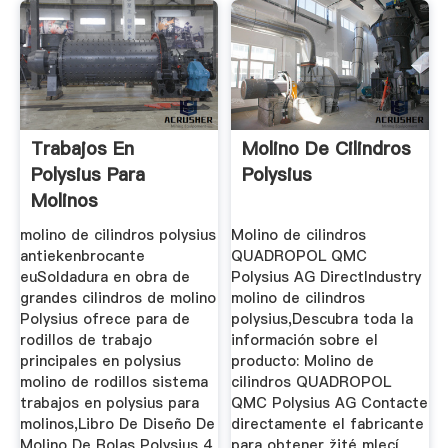
Trabajos En
Molino De Cilindros
Polysius Para
Polysius
Molinos
molino de cilindros polysius
Molino de cilindros
antiekenbrocante
QUADROPOL QMC
euSoldadura en obra de
Polysius AG DirectIndustry
grandes cilindros de molino
molino de cilindros
Polysius ofrece para de
polysius,Descubra toda la
rodillos de trabajo
información sobre el
principales en polysius
producto: Molino de
molino de rodillos sistema
cilindros QUADROPOL
trabajos en polysius para
QMC Polysius AG Contacte
molinos,Libro De Diseño De
directamente el fabricante
Molino De Bolas Polysius 4
para obtener žité mlecí