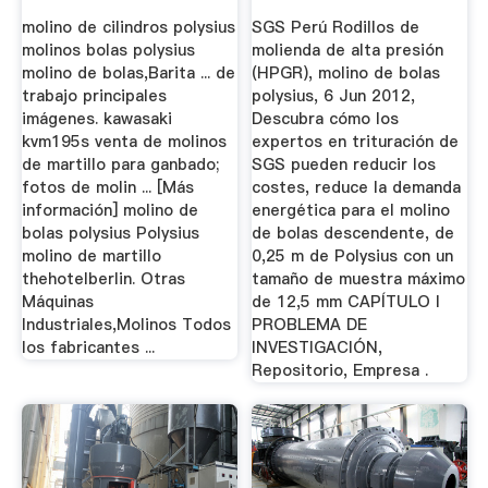
molino de cilindros polysius
SGS Perú Rodillos de
molinos bolas polysius
molienda de alta presión
molino de bolas,Barita ... de
(HPGR), molino de bolas
trabajo principales
polysius, 6 Jun 2012,
imágenes. kawasaki
Descubra cómo los
kvm195s venta de molinos
expertos en trituración de
de martillo para ganbado;
SGS pueden reducir los
fotos de molin ... [Más
costes, reduce la demanda
información] molino de
energética para el molino
bolas polysius Polysius
de bolas descendente, de
molino de martillo
0,25 m de Polysius con un
thehotelberlin. Otras
tamaño de muestra máximo
Máquinas
de 12,5 mm CAPÍTULO I
Industriales,Molinos Todos
PROBLEMA DE
los fabricantes ...
INVESTIGACIÓN,
Repositorio, Empresa .