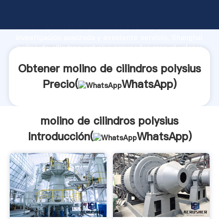
molino de cilindros polysius fabricante Agarrando
fuerte capacidad de producción, fuerza de
investigación avanzada y excelente servicio, Shanghai
molino de cilindros polysius proveedor crea el valor y
aporta valores a todos los clientes.
Obtener molino de cilindros polysius
Precio(
WhatsApp
)
molino de cilindros polysius
Introducción(
WhatsApp
)