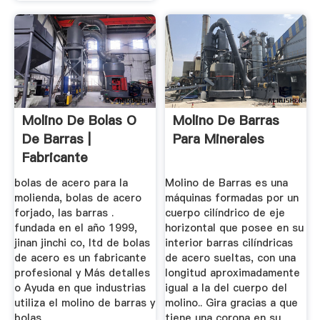
Molino De Bolas O
Molino De Barras
De Barras |
Para Minerales
Fabricante
Profesional De ...
bolas de acero para la
Molino de Barras es una
molienda, bolas de acero
máquinas formadas por un
forjado, las barras .
cuerpo cilíndrico de eje
fundada en el año 1999,
horizontal que posee en su
jinan jinchi co, ltd de bolas
interior barras cilíndricas
de acero es un fabricante
de acero sueltas, con una
profesional y Más detalles
longitud aproximadamente
o Ayuda en que industrias
igual a la del cuerpo del
utiliza el molino de barras y
molino.. Gira gracias a que
bolas
tiene una corona en su