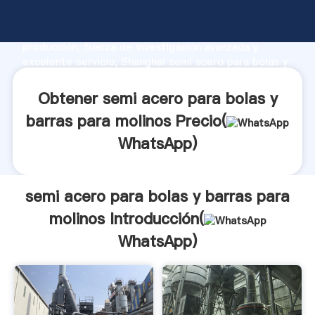
semi acero para bolas y barras para molinos
fabricante Agarrando fuerte capacidad de
producción, fuerza de investigación avanzada y
excelente servicio, Shanghai semi acero para bolas y
barras para molinos proveedor crea el valor y aporta
valores a todos los clientes.
Obtener semi acero para bolas y
barras para molinos Precio(
WhatsApp
)
semi acero para bolas y barras para
molinos Introducción(
WhatsApp
)