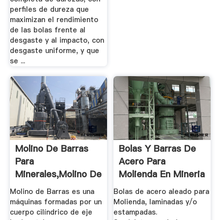
perfiles de dureza que
maximizan el rendimiento
de las bolas frente al
desgaste y al impacto, con
desgaste uniforme, y que
se ...
Molino De Barras
Bolas Y Barras De
Para
Acero Para
Minerales,Molino De
Molienda En Mineria
Minerales Para
E Industria.
Molino de Barras es una
Bolas de acero aleado para
Venta
máquinas formadas por un
Molienda, laminadas y/o
cuerpo cilíndrico de eje
estampadas.