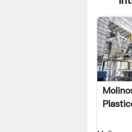
In
Molino
Plasti