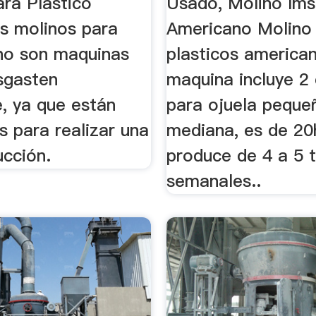
ara Plastico
Usado, Molino Ims
s molinos para
Americano Molino
 no son maquinas
plasticos america
sgasten
maquina incluye 2 
, ya que están
para ojuela peque
 para realizar una
mediana, es de 20
ucción.
produce de 4 a 5 
semanales..