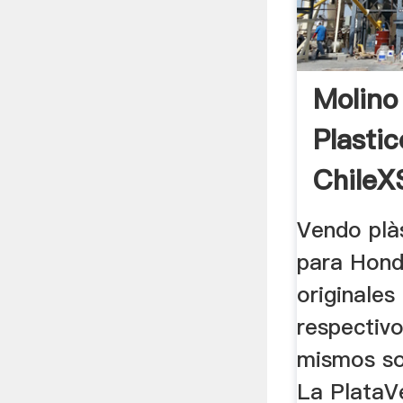
Molino
Plasti
Chile
Tritura
Vendo plà
para Hon
originales
respectivo
mismos so
La PlataV