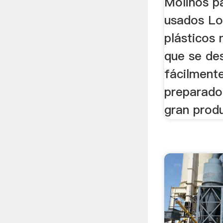
Molinos p
usados Lo
plásticos
que se de
fácilmente
preparados
gran prod