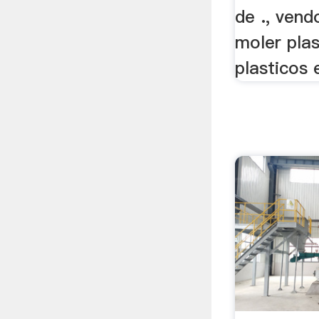
de ., vend
moler plas
plasticos e