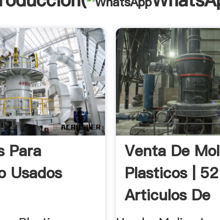
troducción(
WhatsA
s Para
Venta De Mol
co Usados
Plasticos | 52
Articulos De
Segunda Ma