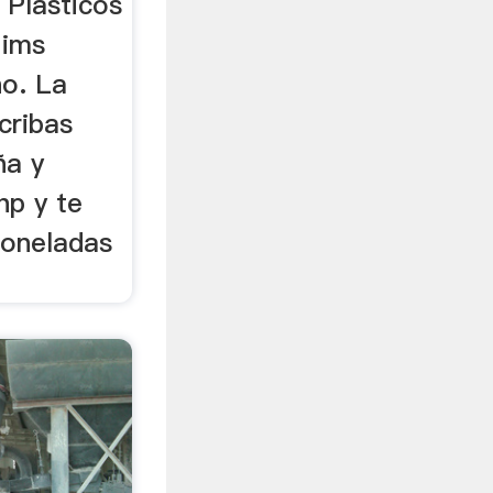
 Plasticos
 ims
no. La
cribas
ña y
hp y te
toneladas