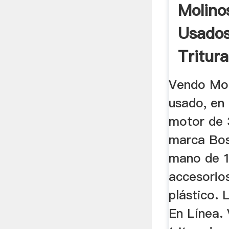
Molino
Usado
Tritur
De ...
Vendo Mol
usado, en
motor de 3
marca Bos
mano de 1
accesorio
plástico. 
En Línea.