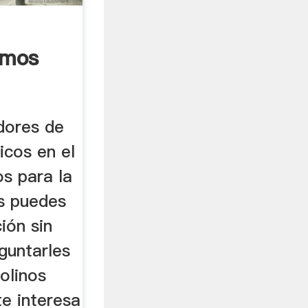
smos
l
B
dores de
icos en el
s para la
es puedes
ción sin
guntarles
olinos
te interesa