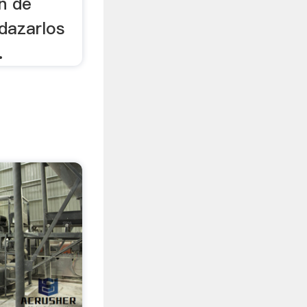
n de
edazarlos
.