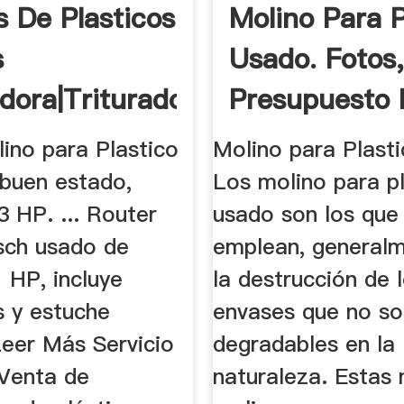
s De Plasticos
Molino Para P
s
Usado. Fotos
adora|Trituradora
Presupuesto 
Imagenes.
ino para Plastico
Molino para Plast
 buen estado,
Los molino para p
 HP. ... Router
usado son los que
ch usado de
emplean, generalm
 HP, incluye
la destrucción de 
s y estuche
envases que no so
Leer Más Servicio
degradables en la
 Venta de
naturaleza. Estas