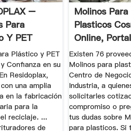
OPLAX –
Molinos Para
s Para
Plasticos Co
co Y PET
Online, Porta
Industrial B2
ara Plástico y PET
Existen 76 provee
 y Confianza en su
Molinos para plast
 En Residoplax,
Centro de Negocio
con una amplia
Industria, a quien
a en la fabricación
solicitarles cotiza
aria para la
compromiso o pre
el reciclaje. ...
tus dudas sobre M
rituradores de
para plasticos. Si 