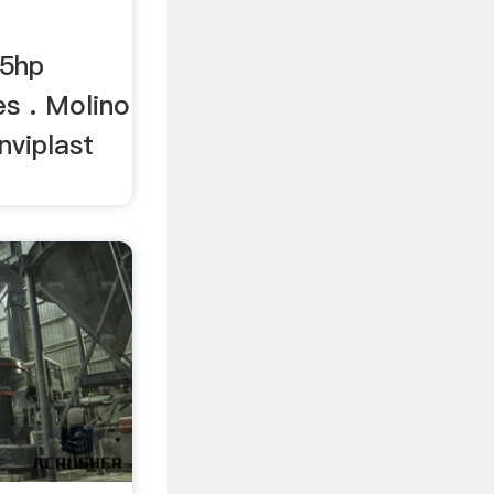
 5hp
s . Molino
nviplast