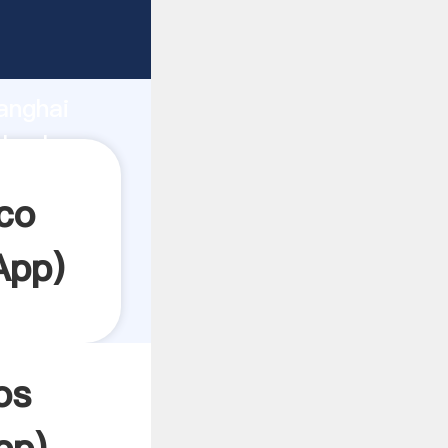
rando
anghai
 valor y
co
App
)
os