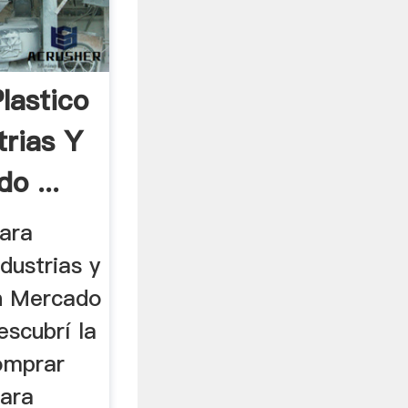
lastico
trias Y
o ...
ara
dustrias y
en Mercado
escubrí la
omprar
Para