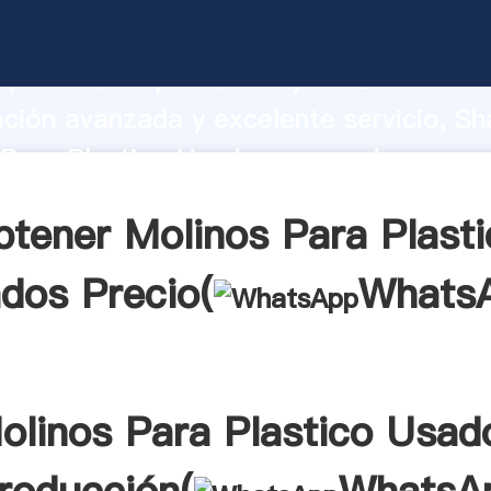
 Para Plastico Usados fabricante Agar
apacidad de producción, fuerza de
ación avanzada y excelente servicio, Sh
Para Plastico Usados proveedor crea el
alores a todos los clientes.
btener Molinos Para Plasti
dos Precio(
Whats
olinos Para Plastico Usad