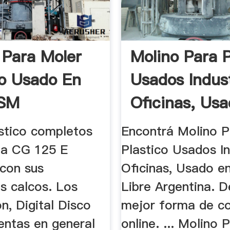
 Para Moler
Molino Para P
co Usado En
Usados Indus
XSM
Oficinas, Usad
dora ...
stico completos
Encontrá Molino P
da CG 125 E
Plastico Usados In
 con sus
Oficinas, Usado 
s calcos. Los
Libre Argentina. D
n, Digital Disco
mejor forma de c
entas en general
online. ... Molino 