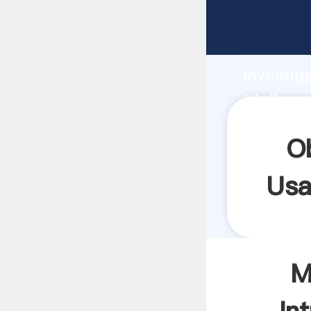
Molinos
fuerte c
investig
Molinos 
aporta v
O
Usa
M