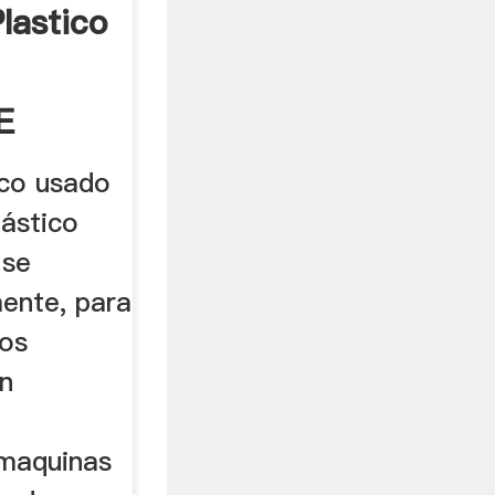
lastico
,
E
ico usado
lástico
 se
ente, para
los
n
 maquinas