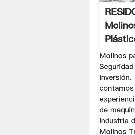
RESID
Molino
Plásti
Molinos p
Seguridad
Inversión.
contamos 
experienci
de maquin
industria d
Molinos T