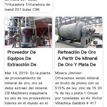
Trituradora Trituradora de
mand 237 bulas C96
Proveedor De
Refinación De Oro
Equipos De
A Partir De Mineral
Extracción De
De Oro Y Plata De
Mineral De Oro En
...
Mar 14, 2019· En la planta
Minera Jimriver:
...
de procesamiento de
Ofrecemos vendo mineral
mineral de oro, oro se
en bruto de plomo con un
debe extraer del mineral.
515% de ley, zinc de 15 30
CB Machinery maquinaria
% de ley y plata 1 Onzas
es uno de los proveedores
por toneladas. en Av. Victor
líderes en el mundo en el
Villachica Gambini # 417