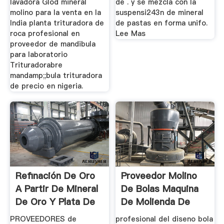
lavadora Glod mineral
de . y se mezcla con la
molino para la venta en la
suspensi243n de mineral
India planta trituradora de
de pastas en forma unifo.
roca profesional en
Lee Mas
proveedor de mandibula
para laboratorio
Trituradorabre
mandamp;;bula trituradora
de precio en nigeria.
Refinación De Oro
Proveedor Molino
A Partir De Mineral
De Bolas Maquina
De Oro Y Plata De
De Molienda De
...
Mineral ...
PROVEEDORES de
profesional del diseno bola