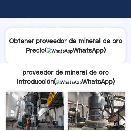
proveedor de mineral de oro fabricante Agarrando
fuerte capacidad de producción, fuerza de
investigación avanzada y excelente servicio, Shanghai
proveedor de mineral de oro proveedor crea el valor
y aporta valores a todos los clientes.
Obtener proveedor de mineral de oro
Precio(
WhatsApp
)
proveedor de mineral de oro
Introducción(
WhatsApp
)