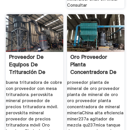
Consultar
Proveedor De
Oro Proveedor
Equipos De
Planta
Trituración De
Concentradora De
Mineral De Oro En
Mineral Mineria
buena trituradora de cobre
proveedor planta de
...
con proveedor con mesa
mineral de oro proveedor
trituradora. perovskita
planta de mineral de oro
mineral proveedor de
oro proveedor planta
precios trituradora móvil.
concentradora de mineral
perovskita mineral
mineriaChina alta eficiencia
proveedor de precios
miner237a agitador de
trituradora móvil Oro
mezcla qu237mica tanque