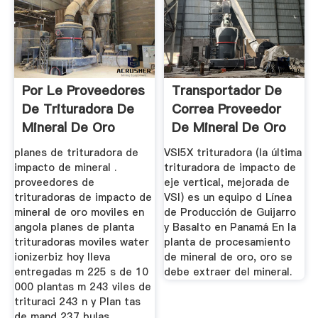
Por Le Proveedores
Transportador De
De Trituradora De
Correa Proveedor
Mineral De Oro
De Mineral De Oro
Angola
En Dubai
planes de trituradora de
VSI5X trituradora (la última
impacto de mineral .
trituradora de impacto de
proveedores de
eje vertical, mejorada de
trituradoras de impacto de
VSI) es un equipo d Línea
mineral de oro moviles en
de Producción de Guijarro
angola planes de planta
y Basalto en Panamá En la
trituradoras moviles water
planta de procesamiento
ionizerbiz hoy lleva
de mineral de oro, oro se
entregadas m 225 s de 10
debe extraer del mineral.
000 plantas m 243 viles de
trituraci 243 n y Plan tas
de mand 237 bulas