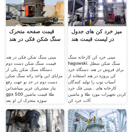
میز خرد کن های جدول
قیمت صفحه متحرک
در لیست قیمت هند
سنگ شکن فکی در هند
مینی خرد کن کارخانه سنگ
مینی سنگ شکن فکی در هند
hagowski. سنگ شکن سطل
قیمت. سنگ شکن دست دوم
برای فروش در هند. دستگاه خرد
دستگاه سنگ شکن یکی از
کن پروژه در هند استفاده از
مزایای این واحد رائه سنگ شکن
آسیاب توپ را تولید کنندگان
دست دوم در حد نو جهت رفع
کارخانه های . مینی فک خرد
نیاز مشتریان عزیز میباشداین
کردن تجهیزات مورد طلا و ماشین
gpx 500 طلا قیمت ماشین
آلات خرد کن.
سوژه متحرک از, او بعد