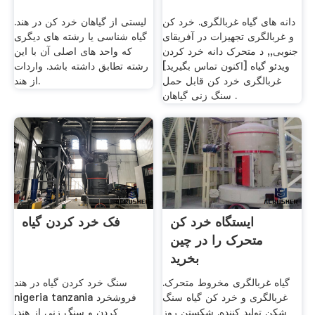
دانه های گیاه غربالگری. خرد کن
لیستی از گیاهان خرد کن در هند.
و غربالگری تجهیزات در آفریقای
گیاه شناسی یا رشته های دیگری
جنوبی,, د متحرک دانه خرد کردن
که واحد های اصلی آن با این
ویدئو گیاه [اکنون تماس بگیرید]
رشته تطابق داشته باشد. واردات
غربالگری خرد کن قابل حمل
از هند.
سنگ زنی گیاهان .
ایستگاه خرد کن
فک خرد کردن گیاه
متحرک را در چین
بخرید
گیاه غربالگری مخروط متحرک.
سنگ خرد کردن گیاه در هند
غربالگری و خرد کن گیاه سنگ
nigeria tanzania فروشخرد
شکن تولید کننده. شکستن روز
کردن و سنگ زنی از هند,