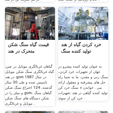
خرد کردن گیاه از هند
قیمت گیاه سنگ شکن
تولید کننده سنگ
متحرک در هند
به عنوان تولید کننده پیشرو در
گیاهان غربالگری موبایل در چین.
جهان از تجهیزات خرد کردن،
گیاه غربالگری سنگ شکن موبایل
سنگ زنی و معدن، ما به شما راه
در هند. gcm در سال 1987
حل های پیشرفته و معقول ارائه
تاسیس شده و طی 30 سال
می . خواندن + سنگ خرد کن
گذشته، 124 اختراع سنگ شکن
تولید کننده گیاهی در هند. تجهیزات
و میلز را در gcm، گیاهان سنگ
خرد کن از سوئد .
شکن دستگاه های سنگ شکن
موبایل و غربالگری .