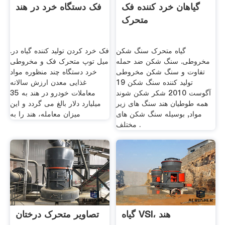
گیاهان خرد کننده فک
فک دستگاه خرد در هند
متحرک
گیاه متحرک سنگ شکن
فک خرد کردن تولید کننده گیاه در.
مخروطی. سنگ شکن ضد حمله
میل توپ متحرک فک و مخروطی
تفاوت و سنگ شکن مخروطی
خرد دستگاه چند منظوره مواد
تولید کننده سنگ شکن 19
غذایی معدن ارزش سالانه
آگوست 2010 شکر شکن شوند
معاملات خودرو در هند به 35
همه طوطیان هند سنگ های زیر
میلیارد دلار بالغ می گردد و این
مواد, بوسیله سنگ شکن های
میزان معامله، هند را به
مختلف .
گیاه VSI، هند
تصاویر متحرک درختان