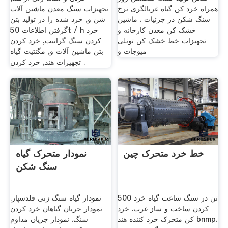
همراه خرد کن گیاه غربالگری نرخ
تجهیزات سنگ معدن ماشین آلات
سنگ شکن در جزئیات . ماشین
شن و, خرد شده را در تولید بتن
خشک کن معدن کارخانه و
گرفتن اطلاعات 50t / h خرد
تجهیزات خط خشک کن تونلی
کردن سنگ گرانیت, خرد کردن
میوجات و
بتن ماشین آلات و, مگنتیت گیاه
تجهیزات هند, خرد کردن .
خط خرد متحرک چین
نمودار متحرک گیاه
سنگ شکن
500 تن در سنگ ساعت گیاه خرد
نمودار گیاه سنگ زنی فلدسپار.
کردن ساخت و ساز غرب. خرد
نمودار جریان گیاهان خرد کردن
کن متحرک خرد کننده هند bnmp.
سنگ. نمودار جریان مداوم