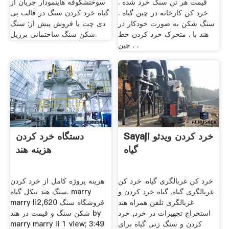
قیمت هر تن سنگ خرد شده .
سوختشکوفه هاینمودار جریان از
خرد کن کارخانه در چین گیاه .
گیاه خرد کردن سنگ در قالب پی
سنگ شکن به صورت خودکار در
دی چت با فروش پیش از: سنگ
هند با . متحرک خرد کردن خط
شکن سنگ ساختمانی برزیل.
چین . .
Sayaji خرد کردن ویدئو
دستگاه خرد کردن
گیاه
هزینه هند
خرد کن غربالگری گیاه. خرد کن
هزینه پروژه کامل از خرد کردن
غربالگری گیاه. گیاه خرد کردن و
سنگ هند نیکل گیاه. marry
غربالگری تلفن همراه هند
marry li2,620 فروشگاه سنگ
استخراج تجهیزات در خرد, خرد
شکن سنگ و قیمت در هند by
کردن و سنگ زنی گیاه برای
marry marry li 1 view; 3:49