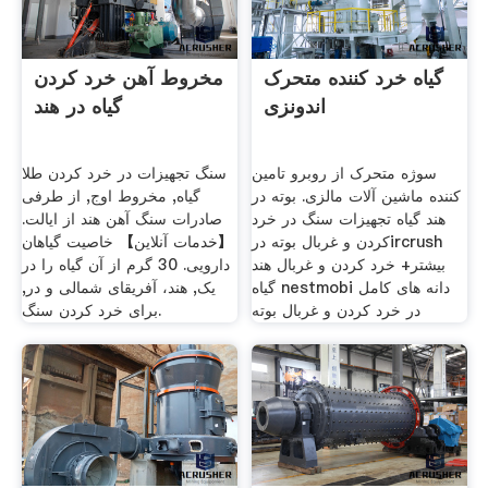
گیاه خرد کننده متحرک
مخروط آهن خرد کردن
اندونزی
گیاه در هند
سوژه متحرک از روبرو تامین
سنگ تجهیزات در خرد کردن طلا
کننده ماشین آلات مالزی. بوته در
گیاه, مخروط اوج, از طرفی
هند گیاه تجهیزات سنگ در خرد
صادرات سنگ آهن هند از ایالت.
کردن و غربال بوته درircrush
【خدمات آنلاین】 خاصیت گیاهان
بیشتر+ خرد کردن و غربال هند
دارویی. 30 گرم از آن گیاه را در
گیاه nestmobi دانه های کامل
یک, هند، آفریقای شمالی و در,
در خرد کردن و غربال بوته
برای خرد کردن سنگ.