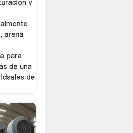
turación y
palmente
o, arena
a para
más de una
ldsales de