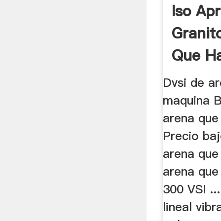
Iso Ap
Granit
Que H
Máqui
Dvsi de a
maquina B
arena que
Precio baj
arena que
arena que
300 VSI ...
lineal vibr