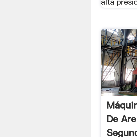
alta presi
Máquin
De Are
Segun