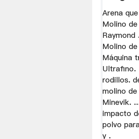
La Indi
Arena que
Molino de 
Raymond .
Molino de
Máquina t
Ultrafino.
rodillos.
molino de 
Minevik. .
impacto de
polvo par
y .