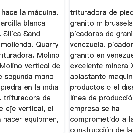
a
 hace la máquina.
trituradora de pie
arcilla blanca
granito m brussels
 Silica Sand
picadoras de gran
 molienda. Quarry
venezuela. picado
rituradora. Molino
granito en venezu
 Molino vertical de
excelente minera
 de segunda mano
aplastante maquin
piedra en la india
productos o el di
.. trituradora de
línea de producció
 eje vertical, el
empresa se ha
a hacer equipmen,
comprometido a l
construcción de l