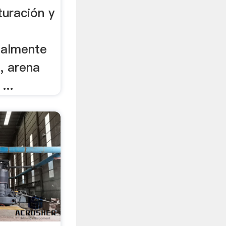
turación y
palmente
o, arena
...