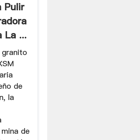
 Pulir
radora
 La ...
 granito
 XSM
aria
seño de
n, la
a
a mina de