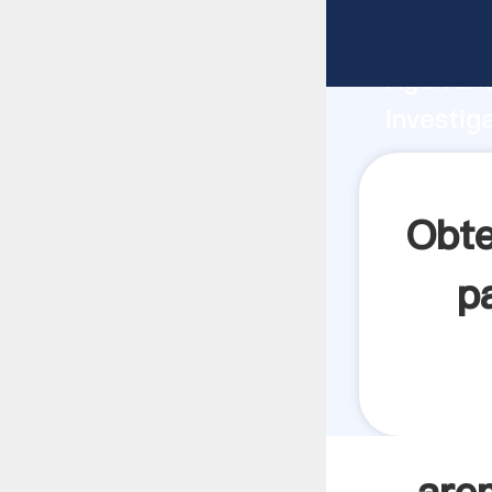
arena qu
Agarrand
investig
arena qu
crea el 
Obte
p