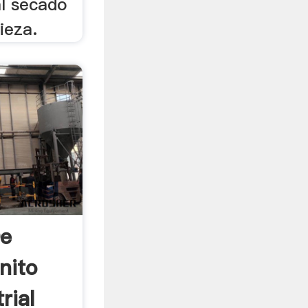
al secado
ieza.
De
nito
rial