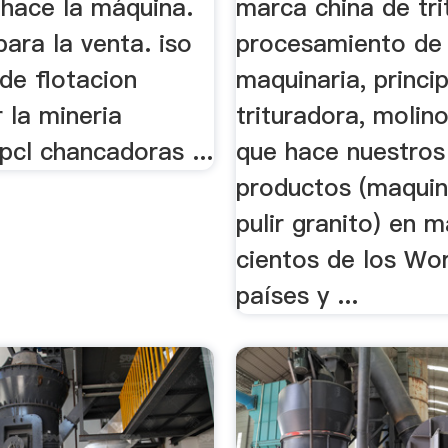
 hace la máquina.
marca china de tri
 para la venta. iso
procesamiento de
de flotacion
maquinaria, princi
r la mineria
trituradora, molin
pcl chancadoras ...
que hace nuestros
productos (maquin
pulir granito) en 
cientos de los Wor
países y ...