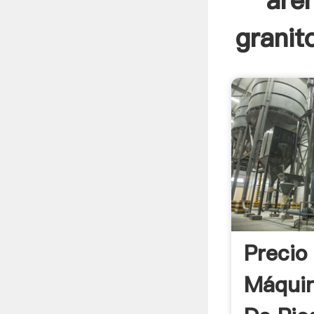
are
granit
Precio
Máquin