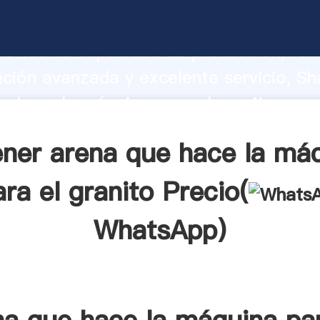
e hace la máquina para el granito fabr
o fuerte capacidad de producción, fue
ación avanzada y excelente servicio, Sh
e hace la máquina para el granito pro
valor y aporta valores a todos los client
ner arena que hace la má
ara el granito Precio(
WhatsApp
)