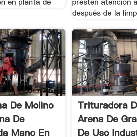
ón en planta de
presten atención 
después de la limp
a De Molino
Trituradora 
na De
Arena De Gra
da Mano En
De Uso Indust