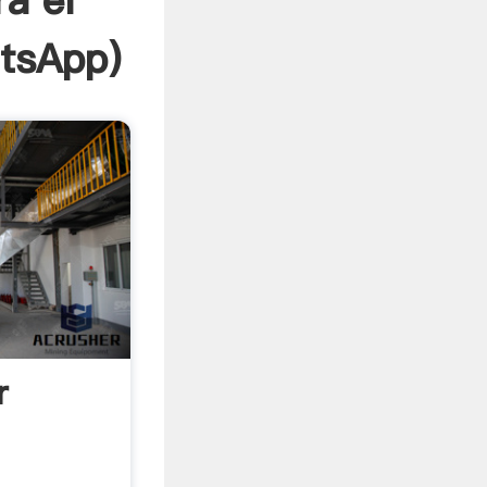
a el
tsApp
)
r