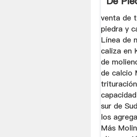
De Pie
Méxic
venta de t
piedra y 
Línea de 
caliza en
de molien
de calcio 
trituració
capacidad
sur de Su
los agreg
Más Molin