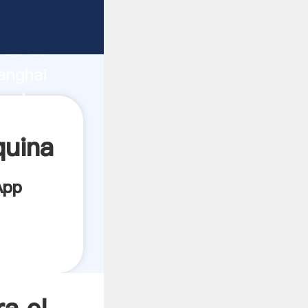
icante
rza de
anghai
veedor
es.
quina