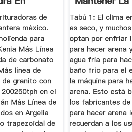
dra En
Mantener La
o
Máquina Par
rituradoras de
Tabú 1: El clima e
...
cantera méxico.
es seco, y muchos
molienda para
optan por enfriar 
 Kenia Más Línea
para hacer arena y
da de carbonato
agua fría para hac
Más línea de
baño frío para el 
n de granito con
la máquina para h
 200250tph en el
arena. Esto está b
dán Más Línea de
los fabricantes d
ados en Argelia
para hacer arena l
o trapezoidal de
recuerdan a los us