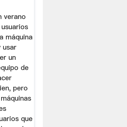
a Hacer
n verano
 usuarios
la máquina
 usar
er un
equipo de
acer
ien, pero
e máquinas
es
uarios que