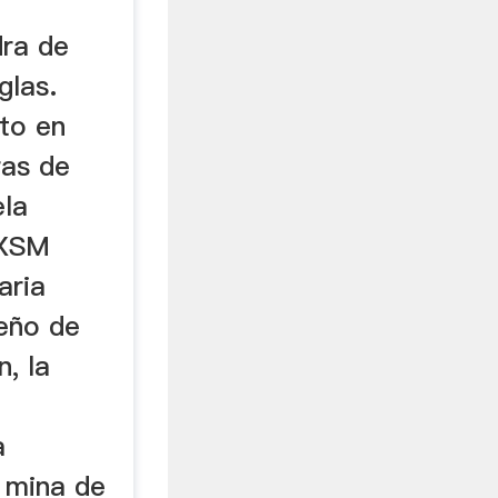
dra de
glas.
ito en
ras de
ela
 XSM
aria
seño de
n, la
a
a mina de