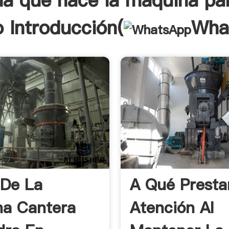
na que hace la máquina par
o Introducción(
Wha
 De La
A Qué Presta
a Cantera
Atención Al