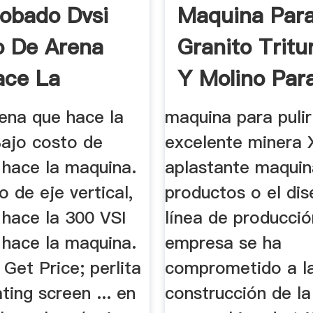
robado Dvsi
Maquina Para
o De Arena
Granito Tritu
ace La
Y Molino Para
na
rena que hace la
maquina para pulir
ajo costo de
excelente minera
 hace la maquina.
aplastante maquin
o de eje vertical,
productos o el di
 hace la 300 VSI
línea de producció
 hace la maquina.
empresa se ha
 Get Price; perlita
comprometido a l
ating screen ... en
construcción de l