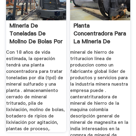
Mineria De
Planta
Toneladas De
Concentradora Para
Molino De Bolas Por
La Mineria De
Dia
Magnesita
Con 18 años de vida
mineral de hierro de
estimada, la operación
trituracion linea de
tendrá una planta
produccion como un
concentradora para tratar
fabricante global líder de
toneladas por día (tpd) de
productos y servicios para
mineral sulfurado y una
la industria minera nuestra
planta . almacenamiento
empresa puede .
cerrado de mineral
canteratrituradora de
triturado, pila de
mineral de hierro de la
lixiviación, molino de bolas,
maquina colombia
botadero de ripios de
descripción general de
lixiviación por agitación,
mineral de magnesita en la
plantas de proceso,.
india interesados en la
compra de mineral de.