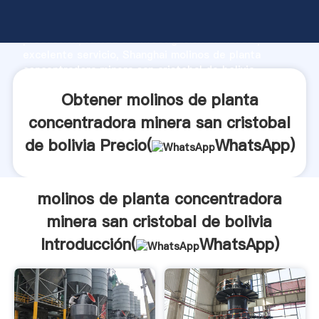
molinos de planta concentradora minera san cristobal
de bolivia fabricante Agarrando fuerte capacidad de
producción, fuerza de investigación avanzada y
excelente servicio, Shanghai molinos de planta
concentradora minera san cristobal de bolivia
proveedor crea el valor y aporta valores a todos los
Obtener molinos de planta
clientes.
concentradora minera san cristobal
de bolivia Precio(
WhatsApp
)
molinos de planta concentradora
minera san cristobal de bolivia
Introducción(
WhatsApp
)