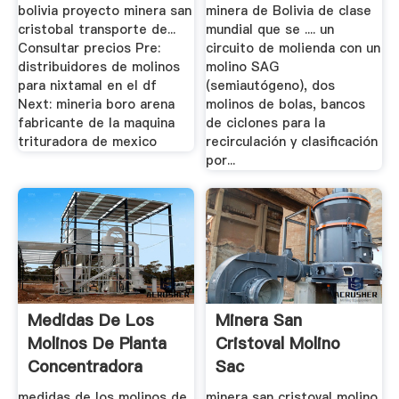
bolivia proyecto minera san
minera de Bolivia de clase
cristobal transporte de...
mundial que se .... un
Consultar precios Pre:
circuito de molienda con un
distribuidores de molinos
molino SAG
para nixtamal en el df
(semiautógeno), dos
Next: mineria boro arena
molinos de bolas, bancos
fabricante de la maquina
de ciclones para la
trituradora de mexico
recirculación y clasificación
por...
Medidas De Los
Minera San
Molinos De Planta
Cristoval Molino
Concentradora
Sac
Minera San ...
medidas de los molinos de
minera san cristoval molino