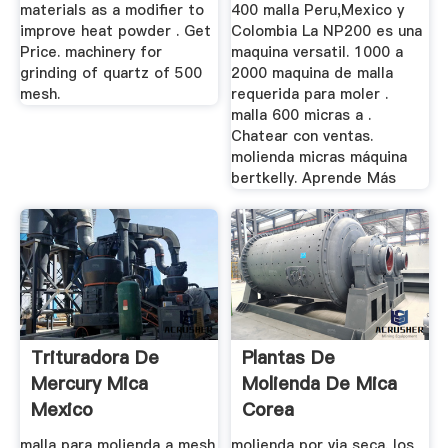
materials as a modifier to
400 malla Peru,Mexico y
improve heat powder . Get
Colombia La NP200 es una
Price. machinery for
maquina versatil. 1000 a
grinding of quartz of 500
2000 maquina de malla
mesh.
requerida para moler .
malla 600 micras a .
Chatear con ventas.
molienda micras máquina
bertkelly. Aprende Más
Trituradora De
Plantas De
Mercury Mica
Molienda De Mica
Mexico
Corea
malla para molienda a mesh
molienda por via seca. los