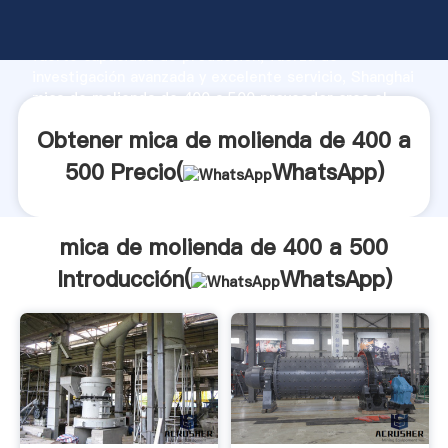
mica de molienda de 400 a 500 fabricante Agarrando
fuerte capacidad de producción, fuerza de
investigación avanzada y excelente servicio, Shanghai
mica de molienda de 400 a 500 proveedor crea el
valor y aporta valores a todos los clientes.
Obtener mica de molienda de 400 a
500 Precio(
WhatsApp
)
mica de molienda de 400 a 500
Introducción(
WhatsApp
)