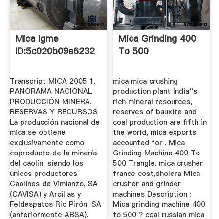
Mica Igme
Mica Grinding 400
ID:5c020b09a6232
To 500
Transcript MICA 2005 1.
mica mica crushing
PANORAMA NACIONAL
production plant India''s
PRODUCCIÓN MINERA.
rich mineral resources,
RESERVAS Y RECURSOS
reserves of bauxite and
La producción nacional de
coal production are fifth in
mica se obtiene
the world, mica exports
exclusivamente como
accounted for . Mica
coproducto de la minería
Grinding Machine 400 To
del caolín, siendo los
500 Trangle. mica crusher
únicos productores
france cost,dholera Mica
Caolines de Vimianzo, SA
crusher and grinder
(CAVISA) y Arcillas y
machines Description :
Feldespatos Río Pirón, SA
Mica grinding machine 400
(anteriormente ABSA).
to 500 ? coal russian mica