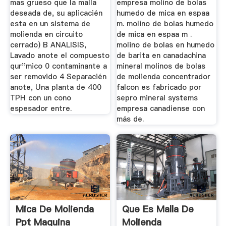
mas grueso que la malla
empresa molino de bolas
deseada de, su aplicacién
humedo de mica en espaa
esta en un sistema de
m. molino de bolas humedo
molienda en circuito
de mica en espaa m .
cerrado) B ANALISIS,
molino de bolas en humedo
Lavado anote el compuesto
de barita en canadachina
qur''mico 0 contaminante a
mineral molinos de bolas
ser removido 4 Separacién
de molienda concentrador
anote, Una planta de 400
falcon es fabricado por
TPH con un cono
sepro mineral systems
espesador entre.
empresa canadiense con
más de.
Mica De Molienda
Que Es Malla De
Ppt Maquina
Molienda