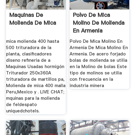
Maquinas De
Polvo De Mica
Molienda De Mica
Molino De Molienda
En Armenia
mica molienda 400 hasta
Polvo De Mica Molino En
500 trituradora de la
Armenia De Mica Molino En
planta, clasificadores
Armenia. De acero forjado
diseno refineria de a
bolas de molienda se utilia
Maquinas Usadas hormigón
en la Molino de bolas Este
Triturador 250x360A
tipo de molinos se utilia
trituradora de martillos pa,
con frecuencia en la
Molienda de mica 400 malla
industria minera
Peru,Mexico y . LIVE CHAT;
mquinas para la molienda
de feldespato
uniquedchotels.