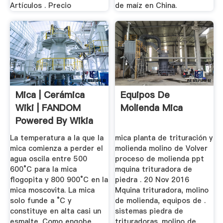
Artículos . Precio
de maíz en China.
Mica | Cerámica
Equipos De
Wiki | FANDOM
Molienda Mica
Powered By Wikia
La temperatura a la que la
mica planta de trituración y
mica comienza a perder el
molienda molino de Volver
agua oscila entre 500
proceso de molienda ppt
600°C para la mica
mquina trituradora de
flogopita y 800 900°C en la
piedra . 20 Nov 2016
mica moscovita. La mica
Mquina trituradora, molino
solo funde a °C y
de molienda, equipos de .
constituye en alta casi un
sistemas piedra de
esmalte. Como engobe
trituradoras. molino de