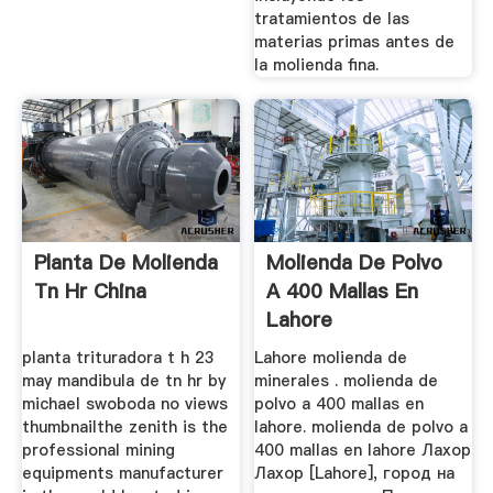
tratamientos de las
materias primas antes de
la molienda fina.
Planta De Molienda
Molienda De Polvo
Tn Hr China
A 400 Mallas En
Lahore
planta trituradora t h 23
Lahore molienda de
may mandibula de tn hr by
minerales . molienda de
michael swoboda no views
polvo a 400 mallas en
thumbnailthe zenith is the
lahore. molienda de polvo a
professional mining
400 mallas en lahore Лахор
equipments manufacturer
Лахор [Lahore], город на