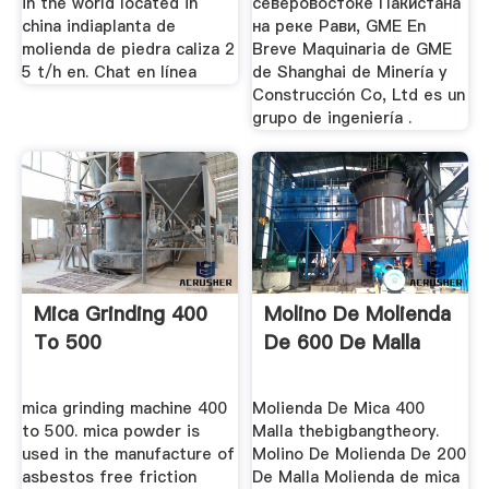
in the world located in
северовостоке Пакистана
china indiaplanta de
на реке Рави, GME En
molienda de piedra caliza 2
Breve Maquinaria de GME
5 t/h en. Chat en línea
de Shanghai de Minería y
Construcción Co, Ltd es un
grupo de ingeniería .
Mica Grinding 400
Molino De Molienda
To 500
De 600 De Malla
mica grinding machine 400
Molienda De Mica 400
to 500. mica powder is
Malla thebigbangtheory.
used in the manufacture of
Molino De Molienda De 200
asbestos free friction
De Malla Molienda de mica