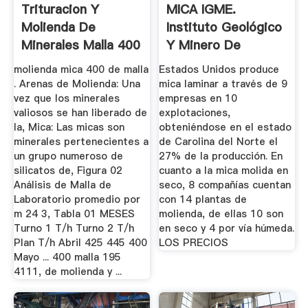
Trituracion Y
MICA IGME.
Molienda De
Instituto Geológico
Minerales Malla 400
Y Minero De
España. Web ...
molienda mica 400 de malla
Estados Unidos produce
. Arenas de Molienda: Una
mica laminar a través de 9
vez que los minerales
empresas en 10
valiosos se han liberado de
explotaciones,
la, Mica: Las micas son
obteniéndose en el estado
minerales pertenecientes a
de Carolina del Norte el
un grupo numeroso de
27% de la producción. En
silicatos de, Figura 02
cuanto a la mica molida en
Análisis de Malla de
seco, 8 compañías cuentan
Laboratorio promedio por
con 14 plantas de
m 24 3, Tabla 01 MESES
molienda, de ellas 10 son
Turno 1 T/h Turno 2 T/h
en seco y 4 por vía húmeda.
Plan T/h Abril 425 445 400
LOS PRECIOS
Mayo ... 400 malla 195
4111, de molienda y ...