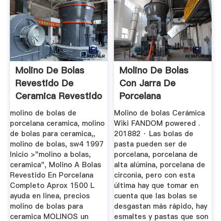
Molino De Bolas
Molino De Bolas
Revestido De
Con Jarra De
Ceramica Revestido
Porcelana
Para La Venta
molino de bolas de
Molino de bolas Cerámica
porcelana ceramica, molino
Wiki FANDOM powered .
de bolas para ceramica,,
201882 · Las bolas de
molino de bolas, sw4 1997
pasta pueden ser de
Inicio >"molino a bolas,
porcelana, porcelana de
ceramica", Molino A Bolas
alta alúmina, porcelana de
Revestido En Porcelana
circonia, pero con esta
Completo Aprox 1500 L
última hay que tomar en
ayuda en linea, precios
cuenta que las bolas se
molino de bolas para
desgastan más rápido, hay
ceramica MOLINOS un
esmaltes y pastas que son