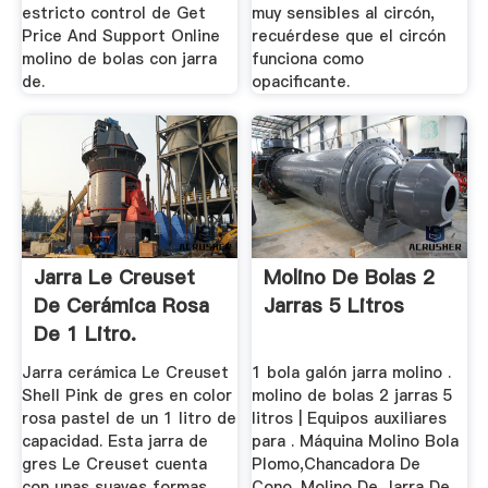
estricto control de Get
muy sensibles al circón,
Price And Support Online
recuérdese que el circón
molino de bolas con jarra
funciona como
de.
opacificante.
Jarra Le Creuset
Molino De Bolas 2
De Cerámica Rosa
Jarras 5 Litros
De 1 Litro.
Jarra cerámica Le Creuset
1 bola galón jarra molino .
Shell Pink de gres en color
molino de bolas 2 jarras 5
rosa pastel de un 1 litro de
litros | Equipos auxiliares
capacidad. Esta jarra de
para . Máquina Molino Bola
gres Le Creuset cuenta
Plomo,Chancadora De
con unas suaves formas
Cono. Molino De Jarra De