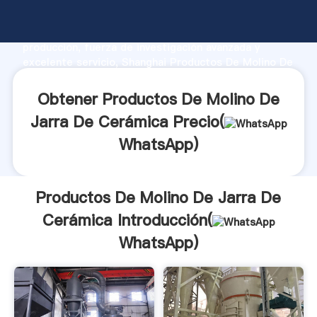
Productos De Molino De Jarra De Cerámica
fabricante Agarrando fuerte capacidad de
producción, fuerza de investigación avanzada y
excelente servicio, Shanghai Productos De Molino De
Jarra De Cerámica proveedor crea el valor y aporta
valores a todos los clientes.
Obtener Productos De Molino De
Jarra De Cerámica Precio(
WhatsApp
)
Productos De Molino De Jarra De
Cerámica Introducción(
WhatsApp
)