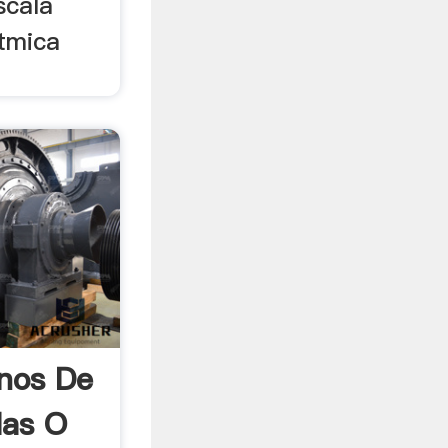
scala
tmica
anos De
las O