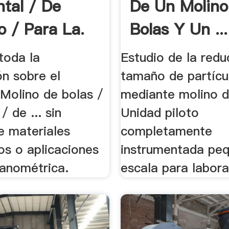
ntal / De
De Un Molino
o / Para La.
Bolas Y Un ...
toda la
Estudio de la redu
ón sobre el
tamaño de partícu
 Molino de bolas /
mediante molino de
/ de ... sin
Unidad piloto
e materiales
completamente
os o aplicaciones
instrumentada pe
nanométrica.
escala para labora