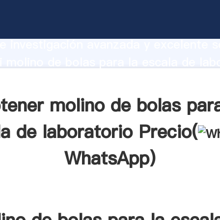
e bolas para la escala de laboratorio
te Agarrando fuerte capacidad de prod
e investigación avanzada y excelente se
 molino de bolas para la escala de lab
r crea el valor y aporta valores a todo
tener molino de bolas para
a de laboratorio Precio(
WhatsApp
)