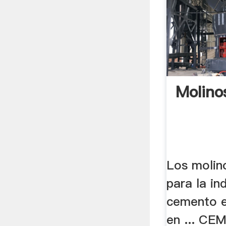
Molin
Los molin
para la in
cemento e
en ... CE