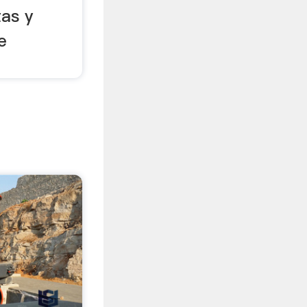
tas y
e