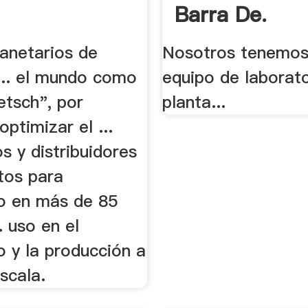
Barra De.
lanetarios de
Nosotros tenemos
... el mundo como
equipo de laborato
etsch", por
planta...
 optimizar el ...
s y distribuidores
tos para
io en más de 85
.. uso en el
o y la producción a
scala.