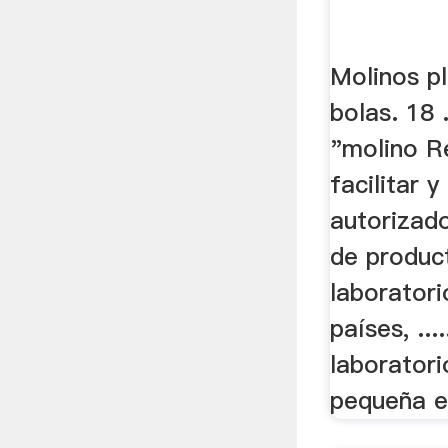
Molinos p
bolas. 18 
"molino R
facilitar y
autorizado
de produc
laborator
países, ...
laboratori
pequeña e