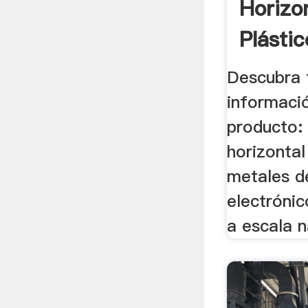
Horizo
Plástic
Descubra 
informaci
producto:
horizontal 
metales d
electrónic
a escala 