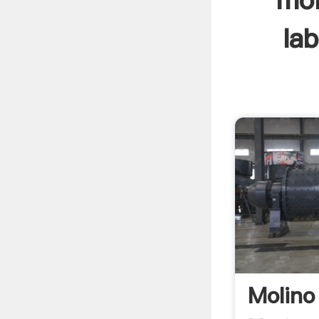
mol
lab
Molino