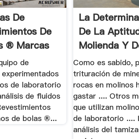
as De
La Determina
imientos De
De La Aptitu
s ® Marcas
Molienda Y D
Consumo.
quipo de
Como es sabido, p
s experimentados
trituración de min
os de laboratorio
rocas en molinos 
análisis de fluidos
gastar .... Otros 
Revestimientos
que utilizan molin
os de bolas ®...
de laboratorio ....
análisis del tamiz