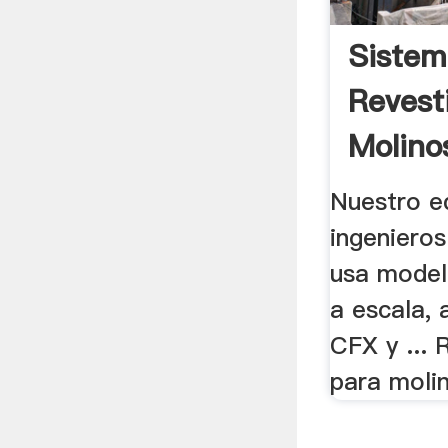
Sistem
Revest
Molino
De.
Nuestro e
ingeniero
usa model
a escala, 
CFX y ... 
para molin