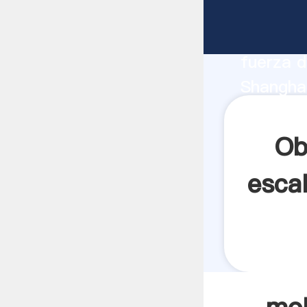
molino d
fabrican
fuerza d
Shanghai
proveedo
clientes.
Ob
escal