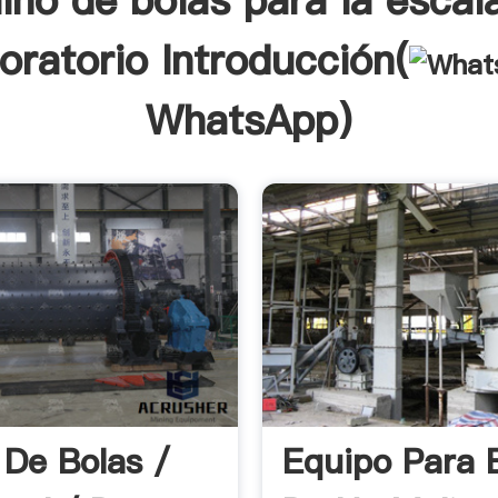
ino de bolas para la escal
oratorio Introducción(
WhatsApp
)
 De Bolas /
Equipo Para 