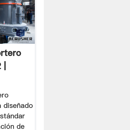
rtero
 |
ero
á diseñado
estándar
ación de