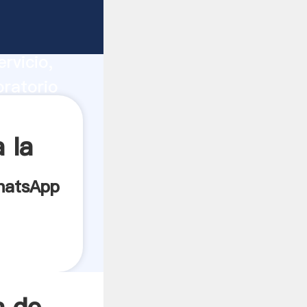
ucción,
rvicio,
oratorio
s los
 la