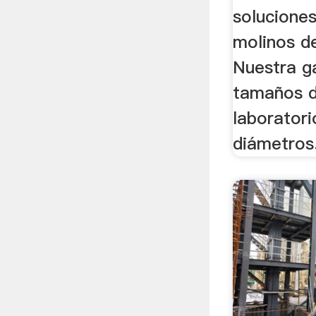
solucione
molinos de
Nuestra g
tamaños d
laboratori
diámetros.