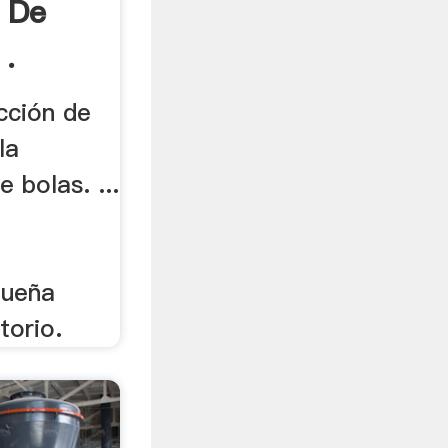
 De
 .
cción de
la
 bolas. ...
queña
torio.