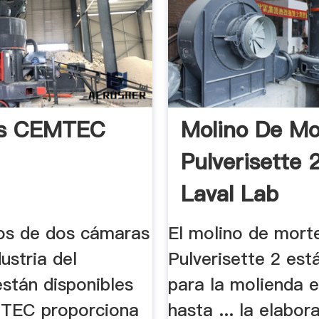
os CEMTEC
Molino De Mo
Pulverisette 2
Laval Lab
os de dos cámaras
El molino de mort
dustria del
Pulverisette 2 est
stán disponibles
para la molienda 
MTEC proporciona
hasta ... la elabor