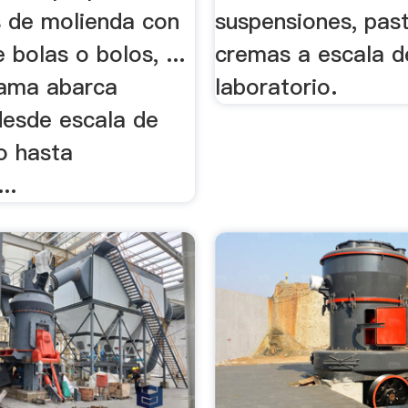
s de molienda con
suspensiones, pas
 bolas o bolos, ...
cremas a escala d
ama abarca
laboratorio.
esde escala de
o hasta
..