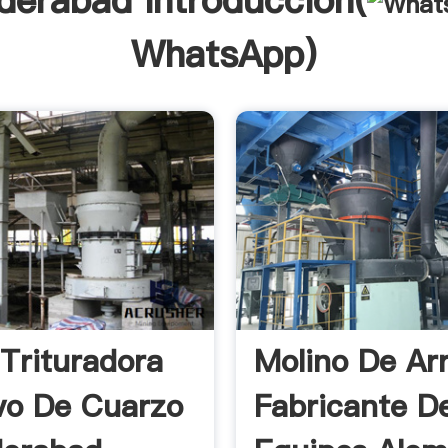
derabad Introducción(
WhatsApp
)
 Trituradora
Molino De Ar
vo De Cuarzo
Fabricante D