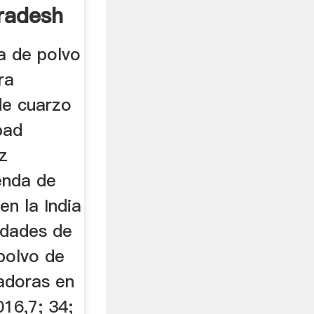
radesh
a de polvo
ra
de cuarzo
bad
z
ienda de
en la India
idades de
 polvo de
radoras en
16,7; 34;