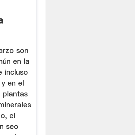
a
uarzo son
ún en la
e incluso
 y en el
 plantas
minerales
o, el
n seo