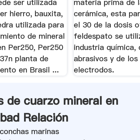
de ser utilizada
materia prima de l
r hierro, bauxita,
cerámica, esta pa
edra utilizada para
el 30 de la dosis o
amiento de mineral
feldespato se utili
en Per250, Per250
industria química, 
37n planta de
abrasivos y de los
nto en Brasil ...
electrodos.
s de cuarzo mineral en
bad Relación
 conchas marinas