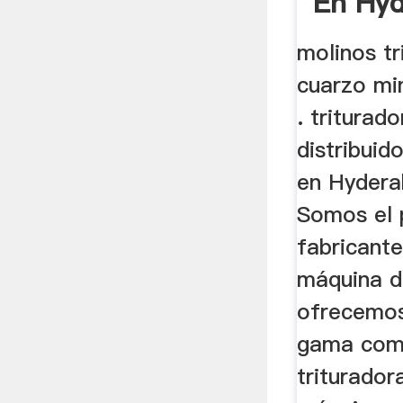
En Hy
molinos tr
cuarzo mi
. triturad
distribuid
en Hydera
Somos el p
fabricant
máquina d
ofrecemos
gama com
triturador