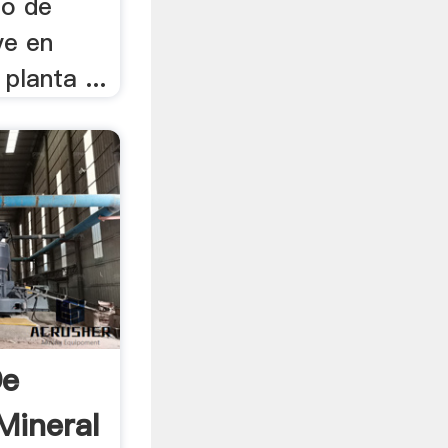
po de
ve en
planta ...
De
Mineral