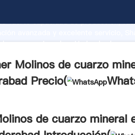
de cuarzo mineral en Hyderabad fabric
o fuerte capacidad de producción, fue
ación avanzada y excelente servicio, Sh
 de cuarzo mineral en Hyderabad prove
valor y aporta valores a todos los client
er Molinos de cuarzo mine
abad Precio(
What
olinos de cuarzo mineral 