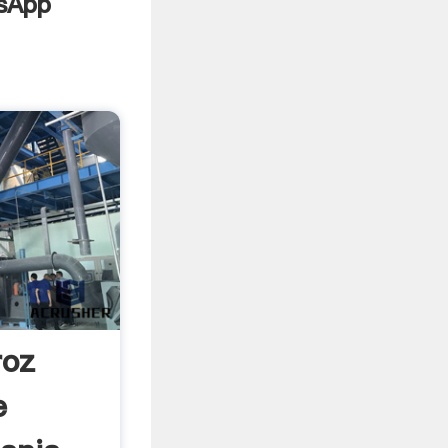
roz
e