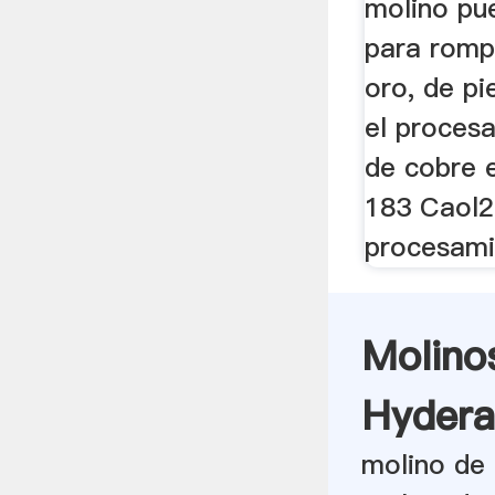
molino pue
para rompe
oro, de pi
el proces
de cobre 
183 Caol2
procesamie
Molino
Hydera
molino de