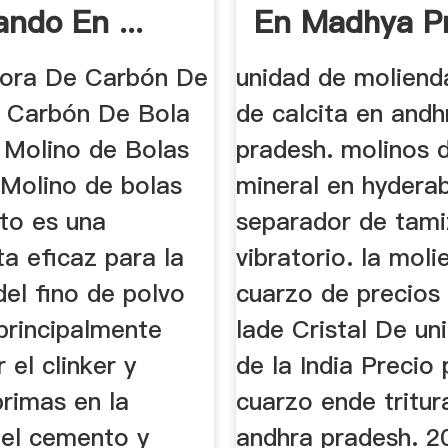
ando En ...
En Madhya P
dora De Carbón De
unidad de moliend
 Carbón De Bola
de calcita en andh
 Molino de Bolas
pradesh. molinos 
olino de bolas
mineral en hydera
to es una
separador de tami
a eficaz para la
vibratorio. la mol
el fino de polvo
cuarzo de precios 
 principalmente
lade Cristal De un
 el clinker y
de la India Precio
primas en la
cuarzo ende tritu
del cemento y
andhra pradesh. 20