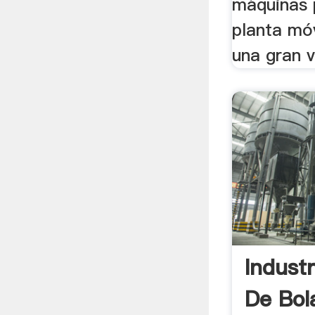
máquinas 
planta móv
una gran v
Indust
De Bol