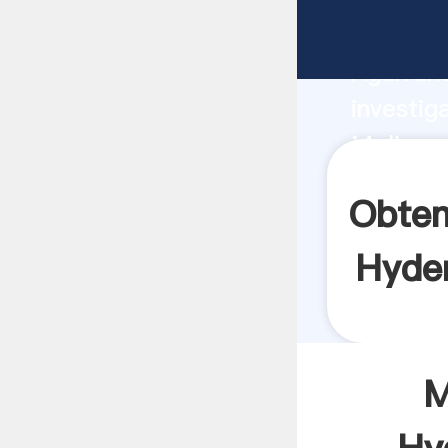
Molinos 
Agarrand
investig
Molinos
crea el 
Obten
Hyder
M