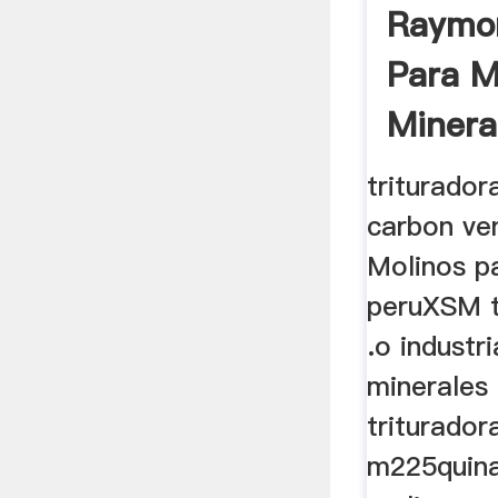
Raymo
Para M
Minera
triturador
carbon ven
Molinos p
peruXSM t
.o industr
minerales 
triturador
m225quina