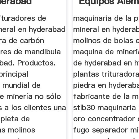
derabad
Equipos Alem
Hyderabad
ituradores de
maquinaria de la p
neral en hyderabad
mineral en hydera
ora de carbón
molinos de bolas e
ores de mandíbula
maquina de mineri
bad. Productos.
de hyderabad en 
rincipal
plantas triturador
e mundial de
piedra en hyderab
e minería no sólo
fabricante de la 
 a los clientes una
stlb30 maquinaria
pleta de
oro concentrador 
as molinos
fugo separador mi