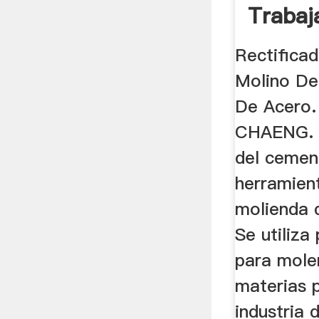
Trabaj
Rectifica
Molino De
De Acero.
CHAENG. M
del cemen
herramient
molienda d
Se utiliza
para moler
materias 
industria 