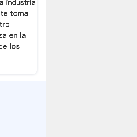
a industria
rte toma
tro
za en la
de los