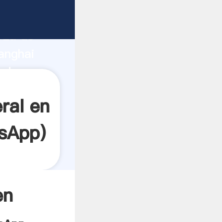
ante
rza de
anghai
edor
es.
ral en
sApp
)
en