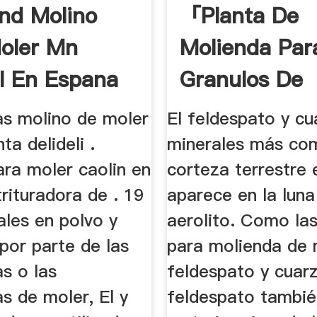
nd Molino
「planta De
oler Mn
Molienda Par
l En Espana
Granulos De
Cuarzo」
as molino de moler
El feldespato y c
ta delideli .
minerales más com
ara moler caolin en
corteza terrestre 
rituradora de . 19
aparece en la luna
iales en polvo y
aerolito. Como las
por parte de las
para molienda de 
as o las
feldespato y cuarz
s de moler, El y
feldespato tambié