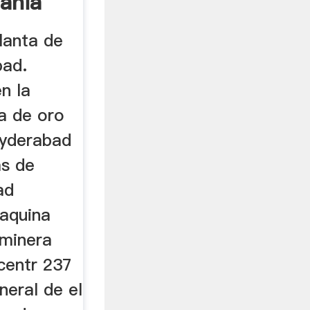
ania
lanta de
bad.
n la
a de oro
hyderabad
as de
ad
maquina
 minera
centr 237
neral de el