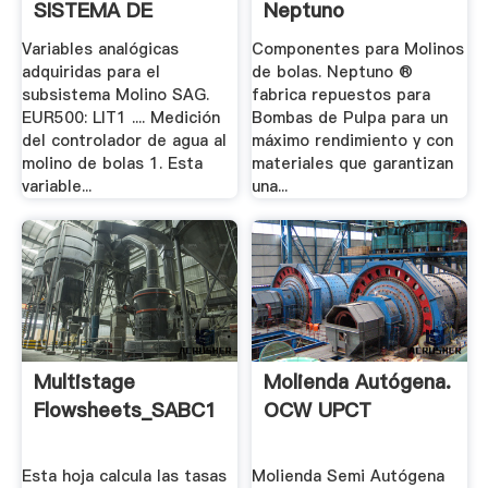
SISTEMA DE
Neptuno
CONTROL PARA.
Variables analógicas
Componentes para Molinos
adquiridas para el
de bolas. Neptuno ®
subsistema Molino SAG.
fabrica repuestos para
EUR500: LIT1 .... Medición
Bombas de Pulpa para un
del controlador de agua al
máximo rendimiento y con
molino de bolas 1. Esta
materiales que garantizan
variable...
una...
Multistage
Molienda Autógena.
Flowsheets_SABC1
OCW UPCT
Esta hoja calcula las tasas
Molienda Semi Autógena