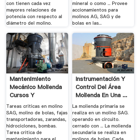
con tienen cada vez
mineral o como ... Provee
mayores relaciones de
accionamientos para
potencia con respecto al
molinos AG, SAG y de
diámetro del molino.
bolas en las...
Mantenimiento
Instrumentación Y
Mecánico Molienda
Control Del Área
Cursos Y
Molienda En Una ...
Programas De.
BS.
Tareas criticas en molino
La molienda primaria se
SAG, molino de bolas, fajas
realiza en un molino SAG.
transportadoras, zarandas,
operando en circuito.
hidrociclones, bombas.
cerrado con ... La molienda
Tarea critica de
secundaria se realiza en
mantenimiento para el
molinos de bolas. Cada