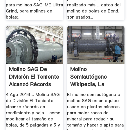
para molinos SAG; ME Ultra
realizado más ... datos del
Grind, para molinos de
molino de bolas de Bond,
bolas;...
son usados...
Molino SAG De
Molino
División El Teniente
Semiautógeno
Alcanzó Récords
Wikipedia, La
En.
Enciclopedia.
4 Ago 2016 ... Molino SAG
El molino semiautógeno o
de División El Teniente
molino SAG es un equipo
alcanzó récords en
usado en plantas mineras
rendimiento y baja ... como
para moler rocas de
modificar el tamaño de
mineral para reducir su
bolas, de 5 pulgadas a 5 y
tamaño y hacerlo apto para