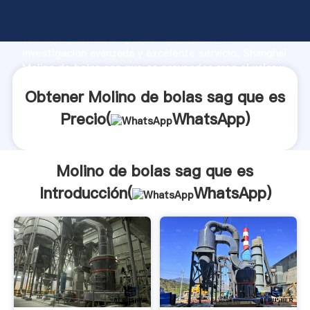
Molino de bolas sag que es fabricante Agarrando
fuerte capacidad de producción, fuerza de
investigación avanzada y excelente servicio, Shanghai
Molino de bolas sag que es proveedor crea el valor y
aporta valores a todos los clientes.
Obtener Molino de bolas sag que es
Precio(
WhatsApp
)
Molino de bolas sag que es
Introducción(
WhatsApp
)