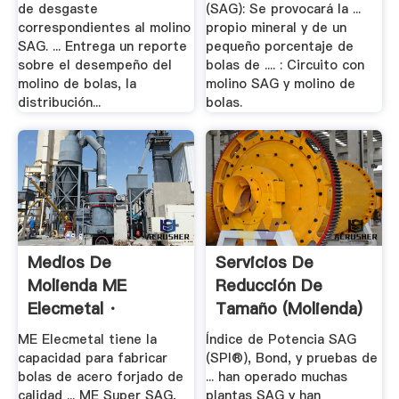
de desgaste
(SAG): Se provocará la ...
correspondientes al molino
propio mineral y de un
SAG. ... Entrega un reporte
pequeño porcentaje de
sobre el desempeño del
bolas de .... : Circuito con
molino de bolas, la
molino SAG y molino de
distribución...
bolas.
Medios De
Servicios De
Molienda ME
Reducción De
Elecmetal ·
Tamaño (molienda)
Presencia Y
ME Elecmetal tiene la
Índice de Potencia SAG
Distribución.
capacidad para fabricar
(SPI®), Bond, y pruebas de
bolas de acero forjado de
... han operado muchas
calidad ... ME Super SAG,
plantas SAG y han