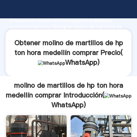
molino de martillos de hp ton hora medellín comprar
fabricante Agarrando fuerte capacidad de
producción, fuerza de investigación avanzada y
excelente servicio, Shanghai molino de martillos de
hp ton hora medellín comprar proveedor crea el valor
y aporta valores a todos los clientes.
Obtener molino de martillos de hp
ton hora medellín comprar Precio(
WhatsApp
)
molino de martillos de hp ton hora
medellín comprar Introducción(
WhatsApp
)