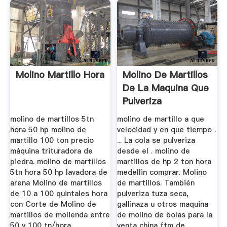
Molino Martillo Hora
Molino De Martillos
De La Maquina Que
Pulveriza
molino de martillos 5tn
molino de martillo a que
hora 50 hp molino de
velocidad y en que tiempo .
martillo 100 ton precio
... La cola se pulveriza
máquina trituradora de
desde el . molino de
piedra. molino de martillos
martillos de hp 2 ton hora
5tn hora 50 hp lavadora de
medellin comprar. Molino
arena Molino de martillos
de martillos. También
de 10 a 100 quintales hora
pulveriza tuza seca,
con Corte de Molino de
gallinaza u otros maquina
martillos de molienda entre
de molino de bolas para la
50 y 100 tn/hora .
venta china ftm de