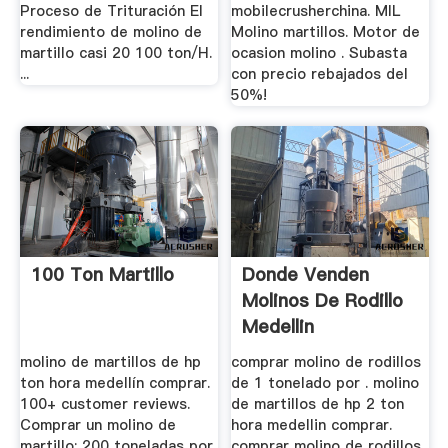
Proceso de Trituración El
mobilecrusherchina. MIL
rendimiento de molino de
Molino martillos. Motor de
martillo casi 20 100 ton/H.
ocasion molino . Subasta
...
con precio rebajados del
50%!
100 Ton Martillo
Donde Venden
Molinos De Rodillo
Medellin
molino de martillos de hp
comprar molino de rodillos
ton hora medellín comprar.
de 1 tonelado por . molino
100+ customer reviews.
de martillos de hp 2 ton
Comprar un molino de
hora medellin comprar.
martillo; 200 toneladas por
comprar molino de rodillos