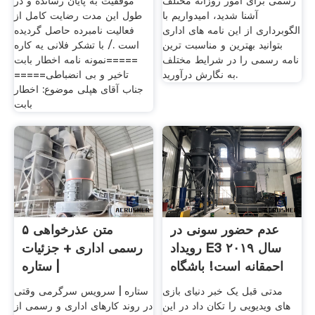
رسمی برای امور روزانه مختلف
موفقیت به پایان رسانده و در
آشنا شدید، امیدواریم با
طول این مدت رضایت کامل از
الگوبرداری از این نامه های اداری
فعالیت نامبرده حاصل گردیده
بتوانید بهترین و مناسبت ترین
است ./ با تشکر فلانی یه کاره
نامه رسمی را در شرایط مختلف
=====نمونه نامه اخطار بابت
به نگارش درآورید.
تاخیر و بی انضباطی=====
جناب آقای هپلی موضوع: اخطار
بابت
عدم حضور سونی در
۵ متن عذرخواهی
رویداد E3 سال ۲۰۱۹
رسمی اداری + جزئیات
احمقانه است! باشگاه
| ستاره
مدتی قبل یک خبر دنیای بازی
ستاره | سرویس سرگرمی وقتی
های ویدیویی را تکان داد در این
در روند کارهای اداری و رسمی از