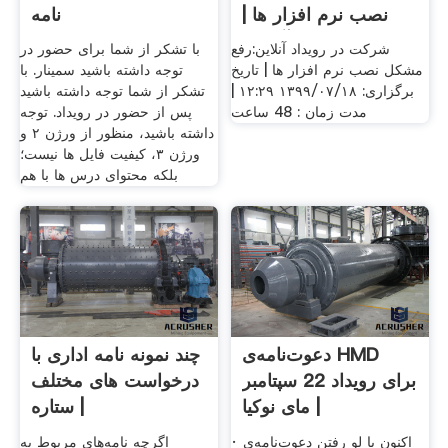
نصب نرم افزار ها |
نامه
آپارات
شرکت در رویداد آنلاین:رفع
با تشکر از شما برای حضور در
مشکل نصب نرم افزار ها | تاریخ
توجه داشته باشید سمینار. با
برگزاری: ۱۳۹۹/۰۷/۱۸ ۱۲:۲۹ |
تشکر از شما توجه داشته باشید
مدت زمان : 48 ساعت
پس از حضور در رویداد. توجه
داشته باشید، منظور از ورژن ۲ و
ورژن ۳، کیفیت فایل ها نیست؛
بلکه محتوای درس ها با هم
دعوت‌نامه‌ی HMD
چند نمونه نامه اداری با
برای رویداد 22 سپتامبر
درخواست های مختلف
| مای نوکیا
| ستاره
· اکنون با لو رفتن دعوت‌نامه‌ی
اگرچه نامه‌های مربوط به