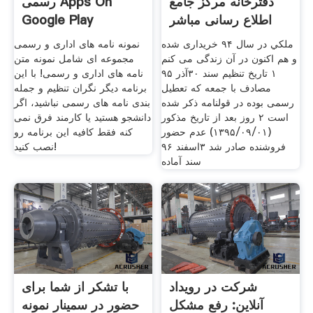
دفترخانه مرکز جامع
رسمی Apps On
اطلاع رسانی مباشر
Google Play
ملكي در سال ۹۴ خريداری شده
نمونه نامه های اداری و رسمی
و هم اکنون در آن زندگی می کنم
مجموعه ای شامل نمونه متن
۱ تاریخ تنظیم سند ۳۰آذر ۹۵
نامه های اداری و رسمی! با این
مصادف با جمعه که تعطیل
برنامه دیگر نگران تنظیم و جمله
رسمی بوده در قولنامه ذکر شده
بندی نامه های رسمی نباشید، اگر
است ۲ روز بعد از تاریخ مذکور
دانشجو هستید یا کارمند فرق نمی
(۱۳۹۵/۰۹/۰۱) عدم حضور
کنه فقط کافیه این برنامه رو
فروشنده صادر شد ۳اسفند ۹۶
نصب کنید!
سند آماده
شرکت در رویداد
با تشکر از شما برای
آنلاین: رفع مشکل
حضور در سمینار نمونه