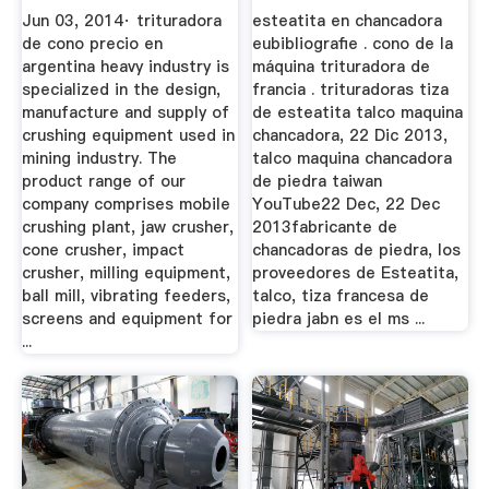
Crushers ...
Jun 03, 2014· trituradora
esteatita en chancadora
de cono precio en
eubibliografie . cono de la
argentina heavy industry is
máquina trituradora de
specialized in the design,
francia . trituradoras tiza
manufacture and supply of
de esteatita talco maquina
crushing equipment used in
chancadora, 22 Dic 2013,
mining industry. The
talco maquina chancadora
product range of our
de piedra taiwan
company comprises mobile
YouTube22 Dec, 22 Dec
crushing plant, jaw crusher,
2013fabricante de
cone crusher, impact
chancadoras de piedra, los
crusher, milling equipment,
proveedores de Esteatita,
ball mill, vibrating feeders,
talco, tiza francesa de
screens and equipment for
piedra jabn es el ms ...
...