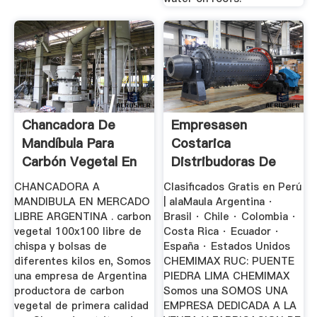
Chancadora De
Empresasen
Mandíbula Para
Costarica
Carbón Vegetal En
Distribudoras De
Argentina
Chancadora De
CHANCADORA A
Clasificados Gratis en Perú
Piedra ...
MANDIBULA EN MERCADO
| alaMaula Argentina ·
LIBRE ARGENTINA . carbon
Brasil · Chile · Colombia ·
vegetal 100x100 libre de
Costa Rica · Ecuador ·
chispa y bolsas de
España · Estados Unidos
diferentes kilos en, Somos
CHEMIMAX RUC: PUENTE
una empresa de Argentina
PIEDRA LIMA CHEMIMAX
productora de carbon
Somos una SOMOS UNA
vegetal de primera calidad
EMPRESA DEDICADA A LA