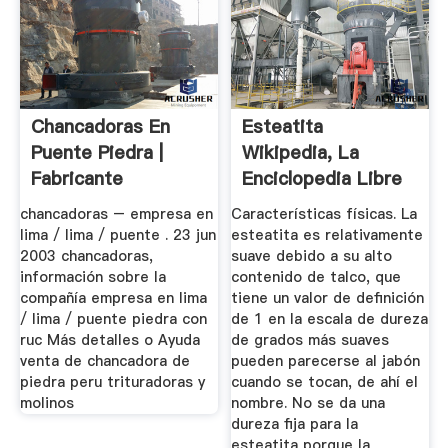
Chancadoras En
Esteatita
Puente Piedra |
Wikipedia, La
Fabricante
Enciclopedia Libre
Profesional De ...
chancadoras – empresa en
Características físicas. La
lima / lima / puente . 23 jun
esteatita es relativamente
2003 chancadoras,
suave debido a su alto
información sobre la
contenido de talco, que
compañía empresa en lima
tiene un valor de definición
/ lima / puente piedra con
de 1 en la escala de dureza
ruc Más detalles o Ayuda
de grados más suaves
venta de chancadora de
pueden parecerse al jabón
piedra peru trituradoras y
cuando se tocan, de ahí el
molinos
nombre. No se da una
dureza fija para la
esteatita porque la