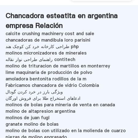
Chancadora esteatita en argentina
empresa Relación
calcite crushing machinery cost and sale
chancadoras de mandíbula loro parisini
طراحی کارخانه خرد کن کوچک هند php
molinos micronizadores de minerales
راهنمای طراحی نوار نقاله contitech
molino de trituracion de martillos en monterrey
lime maquinaria de producción de polvo
amoladora bentonita rodillos de la m
Fabricamos chancadora de vidrio Colombia
ویژگی بارز در خرد کردن گودال
ادعاهای استخراج طلا برای فروش اورگان
molinos de bolas para mineria de venta en canada
molino de altapresion argentina
molinos de juan fugl
granate molino de bolas
molino de bolas con utilizado en la molienda de cuarzo
piezas de molino engrasado