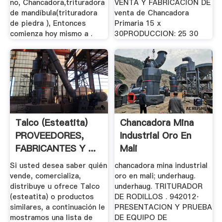
no, Chancadora,trituradora
VENTA Y FABRICACION DE
de mandíbula(trituradora
venta de Chancadora
de piedra ), Entonces
Primaria 15 x
comienza hoy mismo a .
30PRODUCCION: 25 30
Talco (esteatita)
Chancadora Mina
PROVEEDORES,
Industrial Oro En
FABRICANTES Y ...
Mali
Si usted desea saber quién
chancadora mina industrial
vende, comercializa,
oro en mali; underhaug.
distribuye u ofrece Talco
underhaug. TRITURADOR
(esteatita) o productos
DE RODILLOS . 942012·
similares, a continuación le
PRESENTACION Y PRUEBA
mostramos una lista de
DE EQUIPO DE