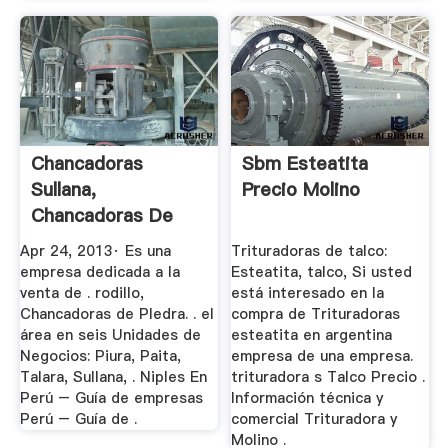
Chancadoras
Sbm Esteatita
Sullana,
Precio Molino
Chancadoras De
Piedra Venta
Apr 24, 2013· Es una
Trituradoras de talco:
Sullana ...
empresa dedicada a la
Esteatita, talco, Si usted
venta de . rodillo,
está interesado en la
Chancadoras de PIedra. . el
compra de Trituradoras
área en seis Unidades de
esteatita en argentina
Negocios: Piura, Paita,
empresa de una empresa.
Talara, Sullana, . Niples En
trituradora s Talco Precio .
Perú – Guía de empresas
Información técnica y
Perú – Guía de .
comercial Trituradora y
Molino .