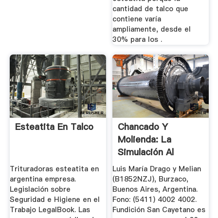
cantidad de talco que
contiene varía
ampliamente, desde el
30% para los .
Esteatita En Talco
Chancado Y
Molienda: La
Simulación Al
Servicio De Un
Trituradoras esteatita en
Luis María Drago y Melian
Mejor ...
argentina empresa.
(B1852NZJ), Burzaco,
Legislación sobre
Buenos Aires, Argentina.
Seguridad e Higiene en el
Fono: (5411) 4002 4002.
Trabajo LegalBook. Las
Fundición San Cayetano es