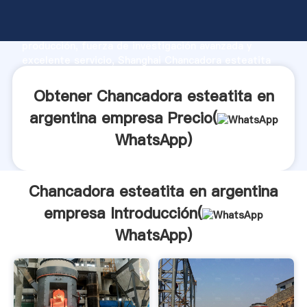
Chancadora esteatita en argentina empresa
fabricante Agarrando fuerte capacidad de
producción, fuerza de investigación avanzada y
excelente servicio, Shanghai Chancadora esteatita
en argentina empresa proveedor crea el valor y
aporta valores a todos los clientes.
Obtener Chancadora esteatita en
argentina empresa Precio(
WhatsApp
)
Chancadora esteatita en argentina
empresa Introducción(
WhatsApp
)