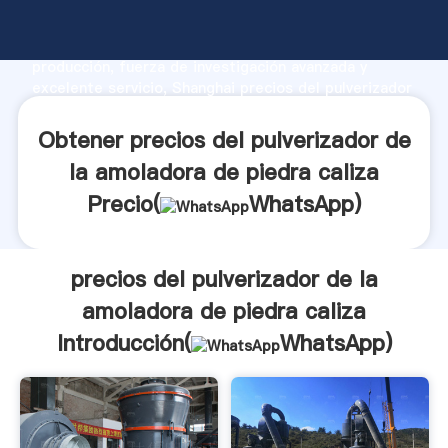
precios del pulverizador de la amoladora de piedra
caliza fabricante Agarrando fuerte capacidad de
producción, fuerza de investigación avanzada y
excelente servicio, Shanghai precios del pulverizador
de la amoladora de piedra caliza proveedor crea el
valor y aporta valores a todos los clientes.
Obtener precios del pulverizador de
la amoladora de piedra caliza
Precio(
WhatsApp
)
precios del pulverizador de la
amoladora de piedra caliza
Introducción(
WhatsApp
)