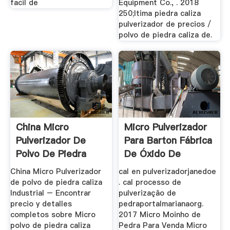
facil de
Equipment Co., . 2018
250;ltima piedra caliza
pulverizador de precios /
polvo de piedra caliza de.
China Micro
Micro Pulverizador
Pulverizador De
Para Barton Fábrica
Polvo De Piedra
De Óxido De
Caliza ...
China Micro Pulverizador
cal en pulverizadorjanedoe
de polvo de piedra caliza
. cal processo de
Industrial – Encontrar
pulverização de
precio y detalles
pedraportalmarianaorg.
completos sobre Micro
2017 Micro Moinho de
polvo de piedra caliza
Pedra Para Venda Micro