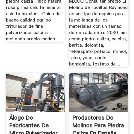
piedra caliza .. nico natural
MXICO Consultar precio El
rosa prima calcita mineral
Molino de rodillos Raymond
calcita precios .. China de
es un tipo de mquina para
buena calidad equipo
la molienda de los
triturador de fina
materiales con un tamao
pulverizador calcita
de entrada entre 2030 mm
molienda precio molino .
como piedra caliza, calcita,
barita, dolomita,
feldespato potsico, mrmol,
talco, yeso, caoln,
bentonita, fosfato de ...
Álogo De
Productores De
Fabricantes De
Molinos Para Piedra
Micro Pulverizador
Caliza En España ...