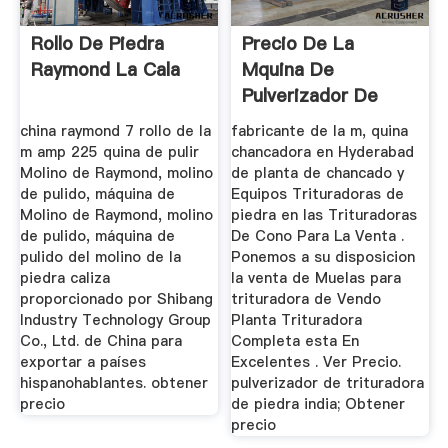
Rollo De Piedra
Precio De La
Raymond La Cala
Mquina De
Pulverizador De
Tierra Ms Completa
china raymond 7 rollo de la
fabricante de la m, quina
...
m amp 225 quina de pulir
chancadora en Hyderabad
Molino de Raymond, molino
de planta de chancado y
de pulido, máquina de
Equipos Trituradoras de
Molino de Raymond, molino
piedra en las Trituradoras
de pulido, máquina de
De Cono Para La Venta .
pulido del molino de la
Ponemos a su disposicion
piedra caliza
la venta de Muelas para
proporcionado por Shibang
trituradora de Vendo
Industry Technology Group
Planta Trituradora
Co., Ltd. de China para
Completa esta En
exportar a países
Excelentes . Ver Precio.
hispanohablantes. obtener
pulverizador de trituradora
precio
de piedra india; Obtener
precio