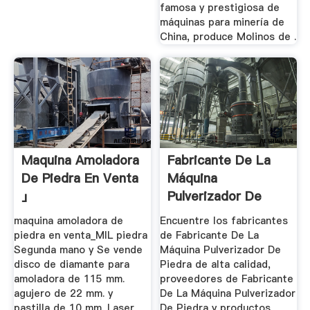
famosa y prestigiosa de
máquinas para minería de
China, produce Molinos de .
Maquina Amoladora
Fabricante De La
De Piedra En Venta
Máquina
」
Pulverizador De
Piedra Alibaba
maquina amoladora de
Encuentre los fabricantes
piedra en venta_MIL piedra
de Fabricante De La
Segunda mano y Se vende
Máquina Pulverizador De
disco de diamante para
Piedra de alta calidad,
amoladora de 115 mm.
proveedores de Fabricante
agujero de 22 mm. y
De La Máquina Pulverizador
pastilla de 10 mm. Laser
De Piedra y productos