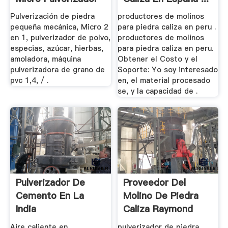
Molino De ...
Pulverización de piedra
productores de molinos
pequeña mecánica, Micro 2
para piedra caliza en peru .
en 1, pulverizador de polvo,
productores de molinos
especias, azúcar, hierbas,
para piedra caliza en peru.
amoladora, máquina
Obtener el Costo y el
pulverizadora de grano de
Soporte: Yo soy interesado
pvc 1,4, / .
en, el material procesado
se, y la capacidad de .
Pulverizador De
Proveedor Del
Cemento En La
Molino De Piedra
India
Caliza Raymond
Aire caliente en
pulverizador de piedra