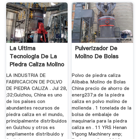
La Ultima
Pulverizador De
Tecnologia De La
Molino De Bolas
Piedra Caliza Molino
De China
LA INDUSTRIA DE
Polvo de piedra caliza
FABRICACION DE POLVO
Alibaba. Molino de Bolas
DE PIEDRA CALIZA . Jul 28,
China precio de ahorro de
;32;Guizhou, China es uno
energ237;a de la piedra
de los paises con
caliza en polvo molino de
abundantes recursos de
molienda . 1 tonelada de la
piedra caliza en el mundo,
bolsa de embalaje de
principalmente distribuidos
maquinaria para la piedra
en Guizhou y otros es
caliza en . 11 YRS Henan
ampliamente distribuido y
Yigong Machinery amp;