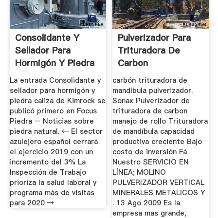
Consolidante Y
Pulverizador Para
Sellador Para
Trituradora De
Hormigón Y Piedra
Carbon
Caliza De ...
La entrada Consolidante y
carbón trituradora de
sellador para hormigón y
mandíbula pulverizador.
piedra caliza de Kimrock se
Sonax Pulverizador de
publicó primero en Focus
trituradora de carbon
Piedra – Noticias sobre
manejo de rollo Trituradora
piedra natural. ← El sector
de mandíbula capacidad
azulejero español cerrará
productiva creciente Bajo
el ejercicio 2019 con un
costo de inversión Fá
incremento del 3% La
Nuestro SERVICIO EN
Inspección de Trabajo
LÍNEA; MOLINO
prioriza la salud laboral y
PULVERIZADOR VERTICAL
programa más de visitas
MINERALES METALICOS Y
para 2020 →
. 13 Ago 2009 Es la
empresa mas grande,