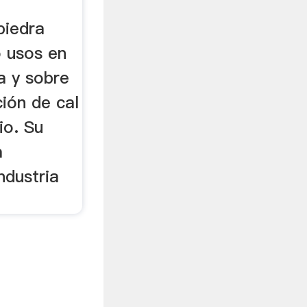
piedra
o usos en
ca y sobre
ión de cal
io. Su
a
ndustria