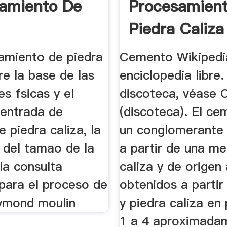
amiento De
Procesamien
Piedra Caliza
amiento de piedra
Cemento Wikipedia
re la base de las
enciclopedia libre.
s fsicas y el
discoteca, véase
entrada de
(discoteca). El ce
e piedra caliza, la
un conglomerante
 del tamao de la
a partir de una me
la consulta
caliza y de origen 
para el proceso de
obtenidos a partir 
ymond moulin
y piedra caliza en
1 a 4 aproximadam