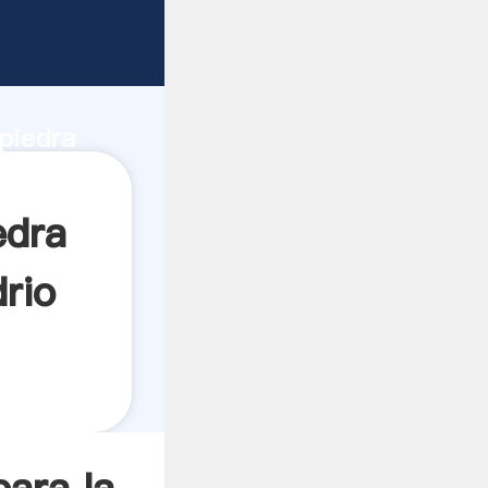
a del
e
piedra
a el
edra
drio