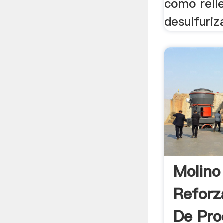
como rell
desulfuriz
Molino
Reforz
De Pro