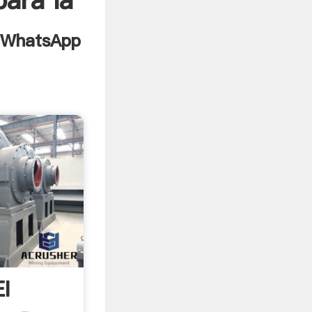
para la
El