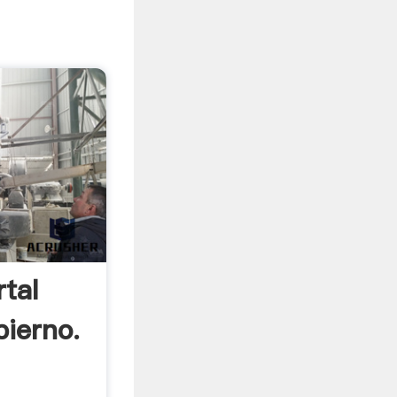
tal
bierno.