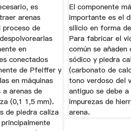
.
ecesario, es
El componente m
traer arenas
importante es el d
l proceso de
silicio en forma d
 despolvorearlas
Para fabricar el vi
mente en
común se añaden 
es conectados
sódico y piedra ca
ente de Pfeiffer y
(carbonato de calc
rlas en máquinas
tono verdoso del v
s a arenas de
antiguo se debe a 
iza (0,1 1,5 mm).
impurezas de hierr
s de piedra caliza
arena.
n principalmente