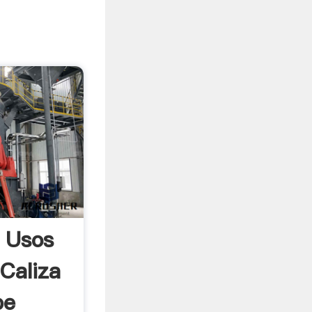
 Usos
Caliza
be