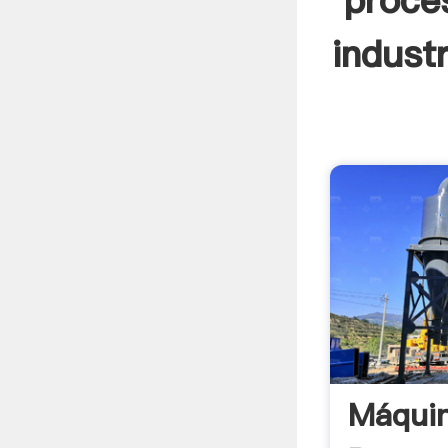
proces
industr
Máqui