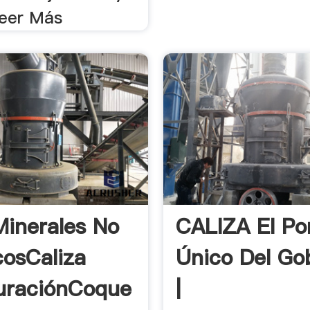
Leer Más
inerales No
CALIZA El Por
cosCaliza
Único Del Go
uraciónCoque
|