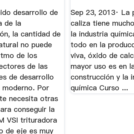
ido desarrollo de
Sep 23, 2013· La 
a de la
caliza tiene much
ón, la cantidad de
la industria quími
atural no puede
todo en la producc
ritmo de los
viva, óxido de calc
ectores de las
mayor uso es en l
es de desarrollo
construcción y la i
 moderno. Por
química Curso ...
te necesita otras
ara conseguir la
M VSI trituradora
o de eje es muy