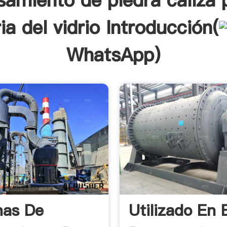
amiento de piedra caliza 
ia del vidrio Introducción(
WhatsApp
)
nas De
Utilizado En 