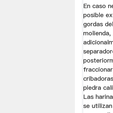
Gebr ..
En caso n
posible ex
gordas de
molienda,
adicional
separador
posteriorm
fracciona
cribadora
piedra cal
Las harina
se utiliza