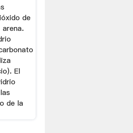
ás
ióxido de
e arena.
drio
carbonato
liza
io). El
idrio
las
o de la