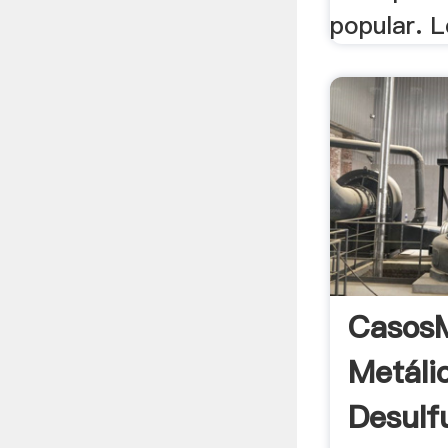
popular. 
CasosM
Metáli
Desulf