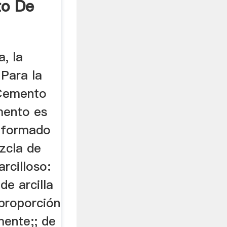
to De
, la
 Para la
 Cemento
mento es
 formado
zcla de
arcilloso:
de arcilla
 proporción
ente;; de