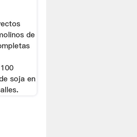
yectos
molinos de
completas
 100
de soja en
alles.