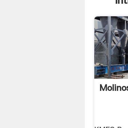
In
Molino