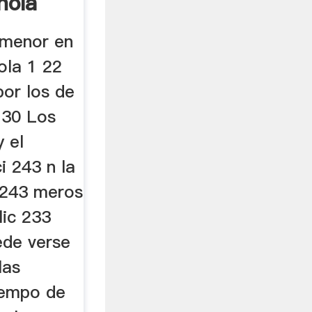
nola
menor en
ola 1 22
por los de
 30 Los
y el
i 243 n la
 243 meros
lic 233
ede verse
las
tiempo de