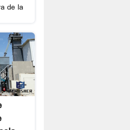
va de la
e
e