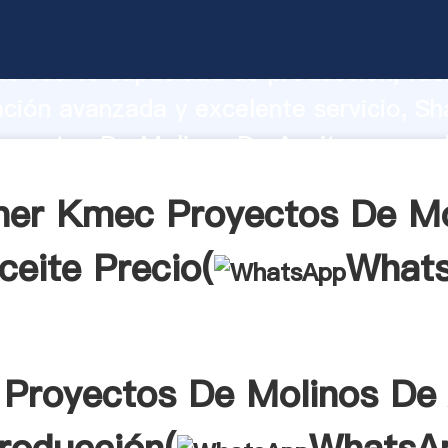
oyectos De Molinos De Aceite fabrica
o fuerte capacidad de producción, fue
ación avanzada y excelente servicio, Sh
oyectos De Molinos De Aceite proveed
 y aporta valores a todos los clientes.
ner Kmec Proyectos De Mo
ceite Precio(
What
Proyectos De Molinos De 