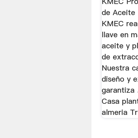
KMEC Pro
de Aceite 
KMEC real
llave en 
aceite y 
de extracc
Nuestra c
diseño y e
garantiza 
Casa plan
almeria Tr