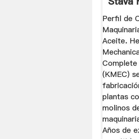
Stava 
Race
Perfil d
Maquinari
Aceite. H
Mechanical
Complete 
(KMEC) se
fabricació
plantas c
molinos d
maquinari
Años de e