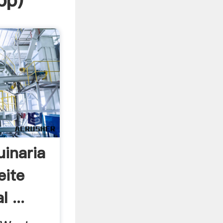
pp
)
uinaria
eite
 ...