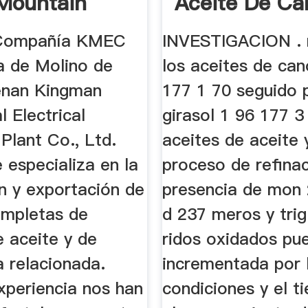
Mountain
Aceite De Ca
Australia
e Compañía KMEC
INVESTIGACION . 
a de Molino de
los aceites de can
enan Kingman
177 1 70 seguido 
 Electrical
girasol 1 96 177 3
Plant Co., Ltd.
aceites de aceite 
 especializa en la
proceso de refinac
n y exportación de
presencia de mon
ompletas de
d 237 meros y trig
e aceite y de
ridos oxidados pu
a relacionada.
incrementada por 
xperiencia nos han
condiciones y el 