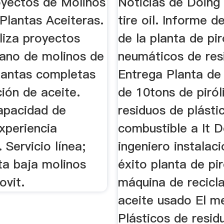
yectos de Molinos
Noticias de Doing
Plantas Aceiteras.
tire oil. Informe 
iza proyectos
de la planta de pir
mano de molinos de
neumáticos de res
plantas completas
Entrega Planta de
ión de aceite.
de 10tons de piróli
apacidad de
residuos de plásti
xperiencia
combustible a It D
. Servicio línea;
ingeniero instalac
ta baja molinos
éxito planta de pir
ovit.
máquina de recicl
aceite usado El m
Plásticos de resid