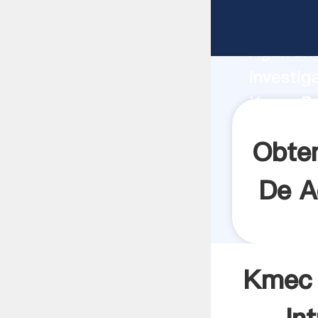
Kmec Pr
Agarrand
investig
Kmec Pr
el valor
Obte
De A
Kmec 