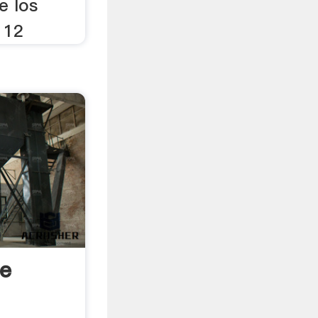
e los
 12
te