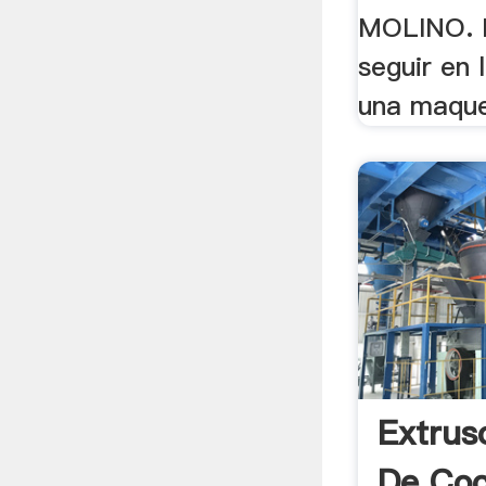
MOLINO. 
seguir en 
una maque
Extrus
De Coc