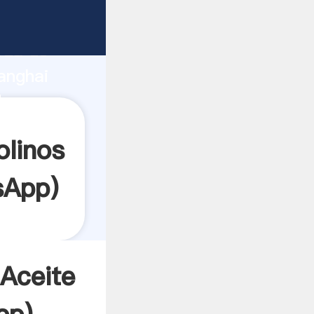
nte
rza de
anghai
or crea
linos
sApp
)
Aceite