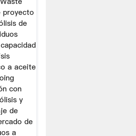
 Waste
de proyecto
ólisis de
iduos
 capacidad
sis
co a aceite
oing
ión con
ólisis y
aje de
ercado de
uos a