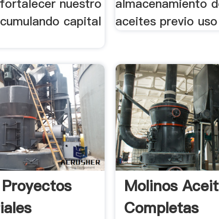
fortalecer nuestro
almacenamiento d
acumulando capital
aceites previo uso
.
 Proyectos
Molinos Acei
iales
Completas