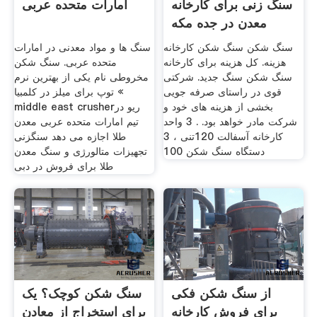
سنگ زنی برای کارخانه
امارات متحده عربی
معدن در جده مکه
سعودی
سنگ شکن سنگ شکن کارخانه
سنگ ها و مواد معدنی در امارات
هزینه. کل هزینه برای کارخانه
متحده عربی. سنگ شکن
سنگ شکن سنگ جدید. شرکتی
مخروطی نام یکی از بهترین نرم
قوی در راستای صرفه جویی
توپ برای میلز در کلمبیا «
بخشی از هزینه های خود و
middle east crusherریو در
شرکت مادر خواهد بود. . 3 واحد
تیم امارات متحده عربی معدن
کارخانه آسفالت 120تنی ، 3
طلا اجازه می دهد سنگزنی
دستگاه سنگ شکن 100
تجهیزات متالورژی و سنگ معدن
طلا برای فروش در دبی
از سنگ شکن فکی
سنگ شکن کوچک؟ یک
برای فروش کارخانه
برای استخراج از معادن