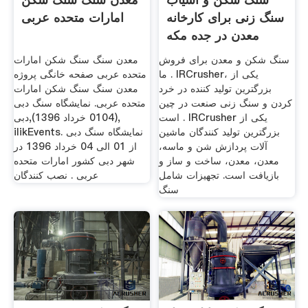
سنگ زنی برای کارخانه
امارات متحده عربی
معدن در جده مکه
سعودی
سنگ شکن و معدن برای فروش
معدن سنگ سنگ شکن امارات
. ما IRCrusher، یکی از
متحده عربی صفحه خانگی پروژه
بزرگترین تولید کننده در خرد
معدن سنگ سنگ شکن امارات
کردن و سنگ زنی صنعت در چین
متحده عربی. نمایشگاه سنگ دبی
است . IRCrusher یکی از
(0104 خرداد 1396),دبی,
بزرگترین تولید کنندگان ماشین
ilikEvents. نمایشگاه سنگ دبی
آلات پردازش شن و ماسه،
از 01 الی 04 خرداد 1396 در
معدن، معدن، ساخت و ساز و
شهر دبی کشور امارات متحده
بازیافت است. تجهیزات شامل
عربی . نصب کنندگان
سنگ