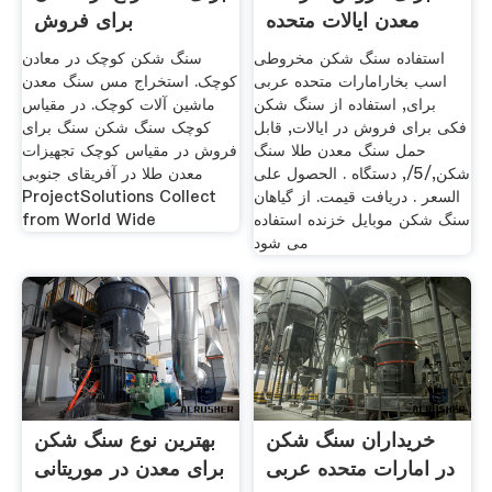
معدن ایالات متحده
برای فروش
استفاده
استفاده سنگ شکن مخروطی
سنگ شکن کوچک در معادن
اسب بخارامارات متحده عربی
کوچک. استخراج مس سنگ معدن
برای, استفاده از سنگ شکن
ماشین آلات کوچک. در مقیاس
فکی برای فروش در ایالات, قابل
کوچک سنگ شکن سنگ برای
حمل سنگ معدن طلا سنگ
فروش در مقیاس کوچک تجهیزات
شکن,/5/, دستگاه . الحصول على
معدن طلا در آفریقای جنوبی
السعر . دریافت قیمت. از گیاهان
ProjectSolutions Collect
سنگ شکن موبایل خزنده استفاده
from World Wide
می شود
خریداران سنگ شکن
بهترین نوع سنگ شکن
در امارات متحده عربی
برای معدن در موریتانی