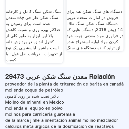
دستگاه های سنگ شکن هند برای
سنگ شکن سنگ کامل و کارخانه
فروش در امارات متحده عربی
معدن. sky سنگ شکن طراحی
دستگاه سنگ شکن سنگ طلا .
شده است برای رسیدن به
14 ژوئن 2016, دستگاه هایی که
حداکثر بهره وری و نسبت کاهش
در فراوری مواد معدنی جهت خرد
بالا این ابزار به طور کلی از
کردن مواد اولیه استخراج شده
کنترل اندازه در پردازش دانه
از, تولید کننده دستگاه های سنگ
است ماشین لباسشویی یک نوع
از تجهیزات . دریافت نقل قول ; با
کیفیت
معدن سنگ شکن عربی 29473 Relación
proveedor de la planta de trituración de barita en canadá
molienda coque de petróleo
بالابر نصب شده بر روی کامیون
Molino de mineral en Mexico
molienda el equipo en polvo
molinos para carniceria guatemala
de la marca jinhe alimentación animal molino mezclador
calculos metalurgicos de la dosificacion de reactivos