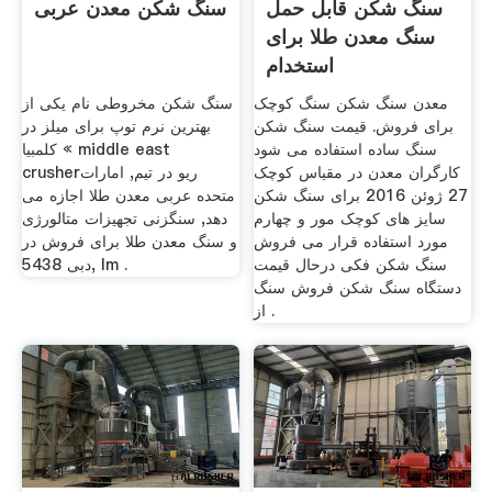
سنگ شکن قابل حمل
سنگ شکن معدن عربی
سنگ معدن طلا برای
استخدام
معدن سنگ شکن سنگ کوچک
سنگ شکن مخروطی نام یکی از
برای فروش. قیمت سنگ شکن
بهترین نرم توپ برای میلز در
سنگ ساده استفاده می شود
کلمبیا « middle east
کارگران معدن در مقیاس کوچک
crusherریو در تیم, امارات
27 ژوئن 2016 برای سنگ شکن
متحده عربی معدن طلا اجازه می
سایز های کوچک مور و چهارم
دهد, سنگزنی تجهیزات متالورژی
مورد استفاده قرار می فروش
و سنگ معدن طلا برای فروش در
سنگ شکن فکی درحال قیمت
دبی 5438, lm .
دستگاه سنگ شکن فروش سنگ
از .