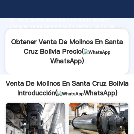
Venta De Molinos En Santa Cruz Bolivia fabricante
Agarrando fuerte capacidad de producción, fuerza
de investigación avanzada y excelente servicio,
Shanghai Venta De Molinos En Santa Cruz Bolivia
proveedor crea el valor y aporta valores a todos los
clientes.
Obtener Venta De Molinos En Santa
Cruz Bolivia Precio(
WhatsApp
)
Venta De Molinos En Santa Cruz Bolivia
Introducción(
WhatsApp
)