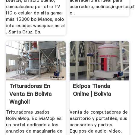
DAHER, un solo dueño,
acerradero es ideal para
cambalacheo por otra TV
acerradero,molinos,ingenios,c
HD o celular de alta gama
o .
más 15000 bolivianos, solo
interesados wasapearme al
. Santa Cruz. Bs.
Trituradoras En
Ekipos Tienda
Venta En Bolivia
Online | Bolivia
Wagholi
Trituradoras usados
Venta de computadoras de
BoliviaMop. BoliviaMop es
escritorio y portatiles, sus
un portal dedicado a los
accesorios y partes.
anuncios de maquinaria de
Equipos de audio, video,