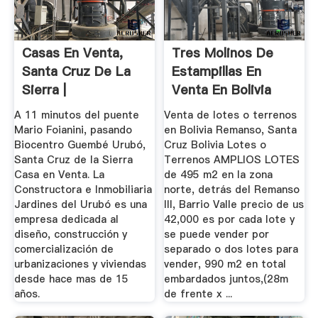
Casas En Venta,
Tres Molinos De
Santa Cruz De La
Estampillas En
Sierra |
Venta En Bolivia
A 11 minutos del puente
Venta de lotes o terrenos
Mario Foianini, pasando
en Bolivia Remanso, Santa
Biocentro Guembé Urubó,
Cruz Bolivia Lotes o
Santa Cruz de la Sierra
Terrenos AMPLIOS LOTES
Casa en Venta. La
de 495 m2 en la zona
Constructora e Inmobiliaria
norte, detrás del Remanso
Jardines del Urubó es una
III, Barrio Valle precio de us
empresa dedicada al
42,000 es por cada lote y
diseño, construcción y
se puede vender por
comercialización de
separado o dos lotes para
urbanizaciones y viviendas
vender, 990 m2 en total
desde hace mas de 15
embardados juntos,(28m
años.
de frente x ...