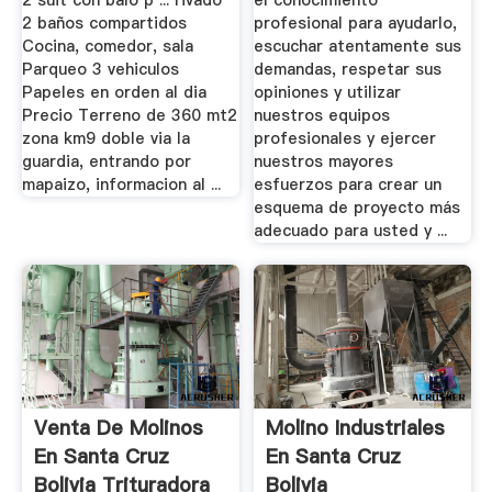
2 suit con balo p ... rivado ️
el conocimiento
2 baños compartidos ️
profesional para ayudarlo,
Cocina, comedor, sala ️
escuchar atentamente sus
Parqueo 3 vehiculos ️
demandas, respetar sus
Papeles en orden al dia
opiniones y utilizar
Precio Terreno de 360 mt2
nuestros equipos
zona km9 doble via la
profesionales y ejercer
guardia, entrando por
nuestros mayores
mapaizo, informacion al ...
esfuerzos para crear un
esquema de proyecto más
adecuado para usted y ...
Venta De Molinos
Molino Industriales
En Santa Cruz
En Santa Cruz
Bolivia Trituradora
Bolivia