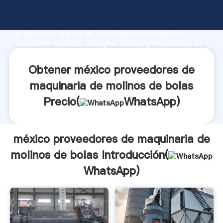
méxico proveedores de maquinaria de molinos de
bolas fabricante Agarrando fuerte capacidad de
producción, fuerza de investigación avanzada y
excelente servicio, Shanghai méxico proveedores de
maquinaria de molinos de bolas proveedor crea el
valor y aporta valores a todos los clientes.
Obtener méxico proveedores de
maquinaria de molinos de bolas
Precio(
WhatsApp
)
méxico proveedores de maquinaria de
molinos de bolas Introducción(
WhatsApp
)