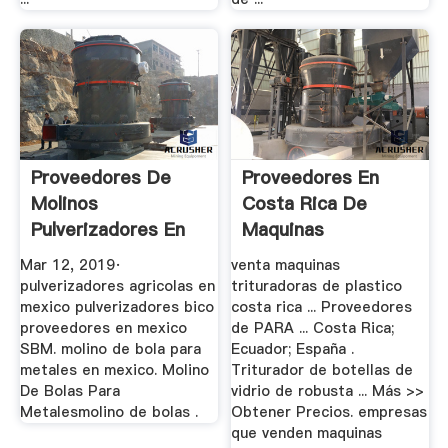
Proveedores De
Proveedores En
Molinos
Costa Rica De
Pulverizadores En
Maquinas
Mexico YouTube
Trituradoras De
Mar 12, 2019·
venta maquinas
Vidrio
pulverizadores agricolas en
trituradoras de plastico
mexico pulverizadores bico
costa rica ... Proveedores
proveedores en mexico
de PARA ... Costa Rica;
SBM. molino de bola para
Ecuador; España .
metales en mexico. Molino
Triturador de botellas de
De Bolas Para
vidrio de robusta ... Más >>
Metalesmolino de bolas .
Obtener Precios. empresas
que venden maquinas