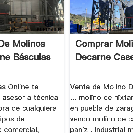
De Molinos
Comprar Mol
ne Básculas
Decarne Cas
as Online te
Venta de Molino D
 asesoría técnica
... molino de nixt
pra de cualquiera
en puebla de zara
uipos de
vendo molino de c
a comercial,
paniz . industrial 