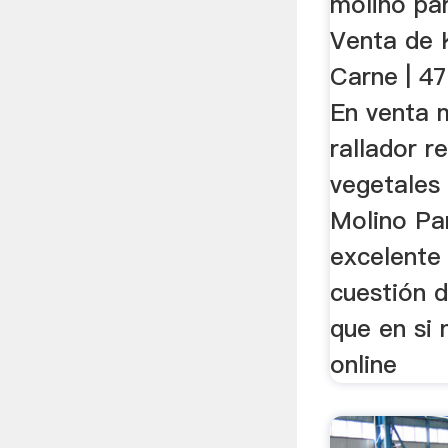
molino pa
Venta de 
Carne | 47
En venta 
rallador 
vegetales
Molino Pa
excelente
cuestión d
que en si 
online