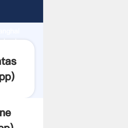
rrando
anghai
el valor
ntas
pp
)
ine