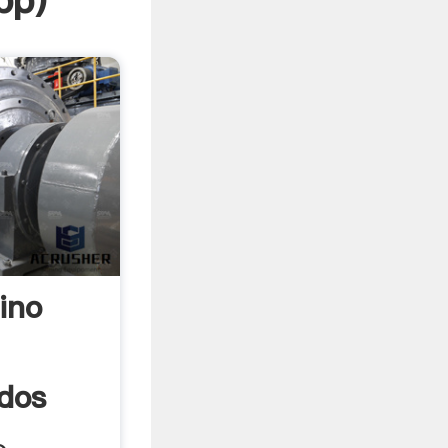
pp
)
ino
ados