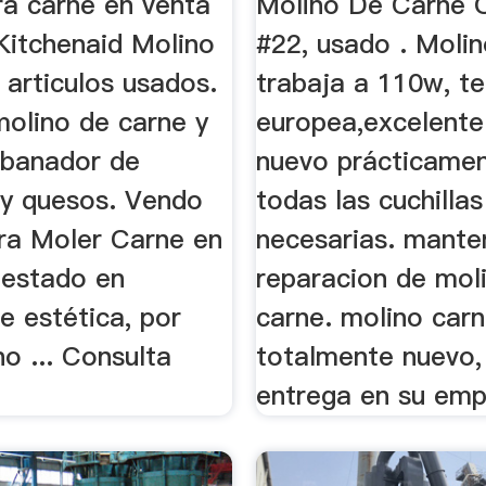
ra carne en venta
Molino De Carne
Kitchenaid Molino
#22, usado . Moli
 articulos usados.
trabaja a 110w, t
molino de carne y
europea,excelente
rebanador de
nuevo prácticame
 y quesos. Vendo
todas las cuchillas
ra Moler Carne en
necesarias. mante
 estado en
reparacion de mol
e estética, por
carne. molino car
no ... Consulta
totalmente nuevo,
entrega en su emp