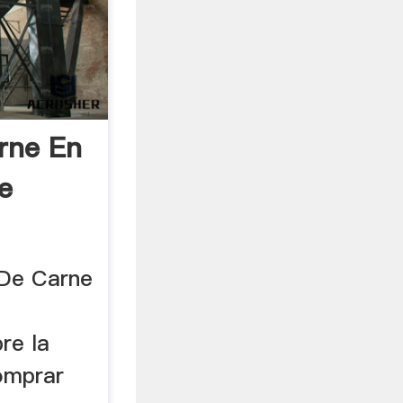
rne En
e
 De Carne
re la
omprar