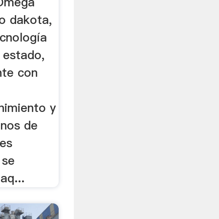
 Omega
no dakota,
ecnología
 estado,
nte con
nimiento y
inos de
nes
 se
aq...