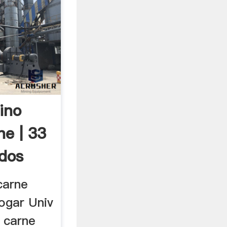
ino
ne | 33
ados
carne
hogar Univ
 carne