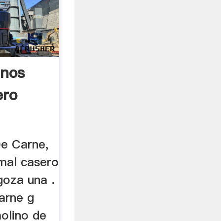
inos
ero
e Carne,
amal casero
goza una .
arne g
molino de