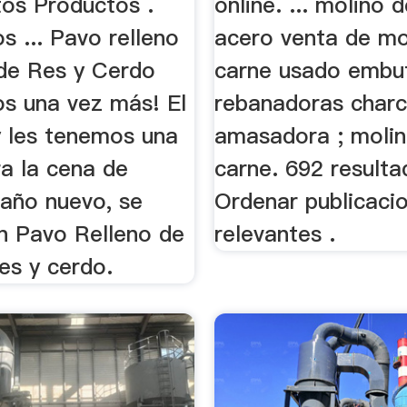
tos Productos .
online. ... molino 
 ... Pavo relleno
acero venta de mo
de Res y Cerdo
carne usado embu
os una vez más! El
rebanadoras charc
y les tenemos una
amasadora ; moli
ra la cena de
carne. 692 resulta
 año nuevo, se
Ordenar publicaci
un Pavo Relleno de
relevantes .
es y cerdo.