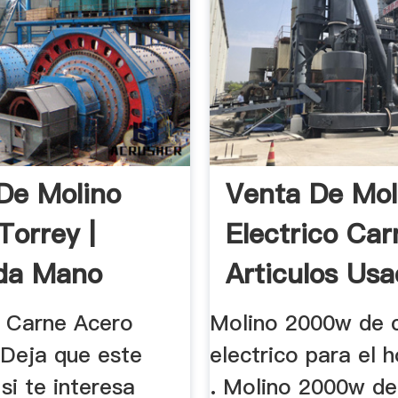
De Molino
Venta De Mol
Torrey |
Electrico Car
da Mano
Articulos Us
 Carne Acero
Molino 2000w de 
 Deja que este
electrico para el 
si te interesa
. Molino 2000w de