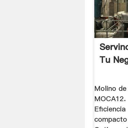
Servin
Tu Neg
Molino de
MOCA12. C
Eficienci
compacto .