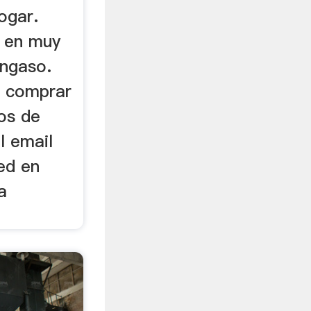
ogar.
e en muy
ngaso.
n comprar
tos de
l email
ed en
a