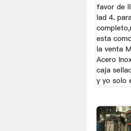
favor de 
lad 4. par
completo,
esta como
la venta 
Acero Ino
caja sell
y yo solo e