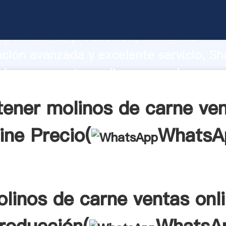
de carne ventas online fabricante Aga
apacidad de producción, fuerza de
ación avanzada y excelente servicio, Sh
de carne ventas online proveedor crea 
 valores a todos los clientes.
ener molinos de carne ve
ine Precio(
WhatsA
linos de carne ventas onl