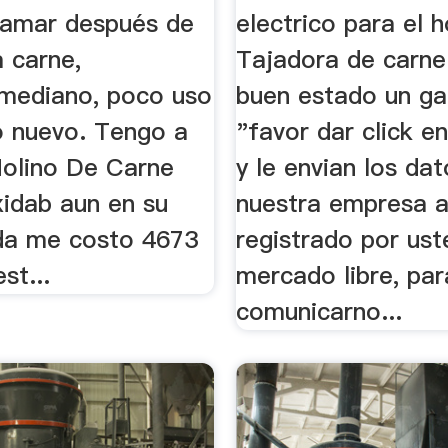
llamar después de
electrico para el h
a carne,
Tajadora de carn
mediano, poco uso
buen estado un ga
 nuevo. Tengo a
"favor dar click e
Molino De Carne
y le envian los da
xidab aun en su
nuestra empresa a
ada me costo 4673
registrado por ust
st...
mercado libre, par
comunicarno...