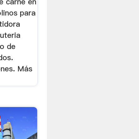
de carne en
linos para
tidora
uteria
no de
dos.
ones. Más