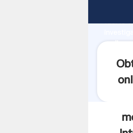
molinos 
fuerte c
investig
molinos 
y aporta
Obt
onl
mo