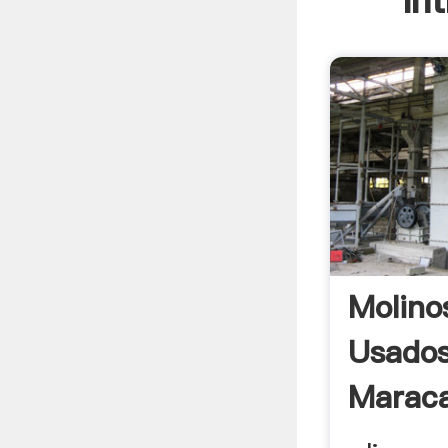
In
Molino
Usado
Marac