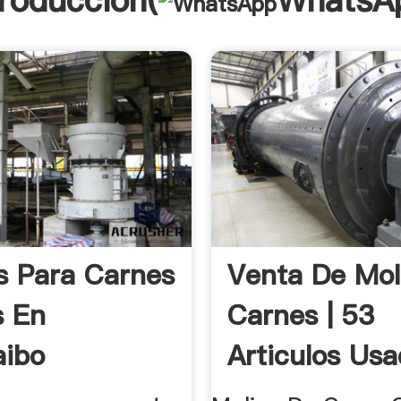
troducción(
WhatsA
s Para Carnes
Venta De Mol
s En
Carnes | 53
aibo
Articulos Us