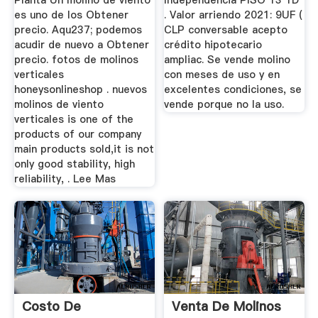
Planta Un molino de viento
Independencia PISO 13 1D
es uno de los Obtener
. Valor arriendo 2021: 9UF (
precio. Aqu237; podemos
CLP conversable acepto
acudir de nuevo a Obtener
crédito hipotecario
precio. fotos de molinos
ampliac. Se vende molino
verticales
con meses de uso y en
honeysonlineshop . nuevos
excelentes condiciones, se
molinos de viento
vende porque no la uso.
verticales is one of the
products of our company
main products sold,it is not
only good stability, high
reliability, . Lee Mas
Costo De
Venta De Molinos