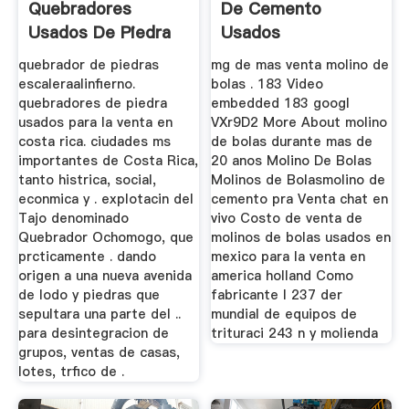
Quebradores
De Cemento
Usados De Piedra
Usados
Para Cantera
quebrador de piedras
mg de mas venta molino de
escaleraalinfierno.
bolas . 183 Video
quebradores de piedra
embedded 183 googl
usados para la venta en
VXr9D2 More About molino
costa rica. ciudades ms
de bolas durante mas de
importantes de Costa Rica,
20 anos Molino De Bolas
tanto histrica, social,
Molinos de Bolasmolino de
econmica y . explotacin del
cemento pra Venta chat en
Tajo denominado
vivo Costo de venta de
Quebrador Ochomogo, que
molinos de bolas usados en
prcticamente . dando
mexico para la venta en
origen a una nueva avenida
america holland Como
de lodo y piedras que
fabricante l 237 der
sepultara una parte del ..
mundial de equipos de
para desintegracion de
trituraci 243 n y molienda
grupos, ventas de casas,
lotes, trfico de .