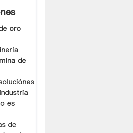
ones
 de oro
inería
 mina de
soluciónes
industria
to es
as de