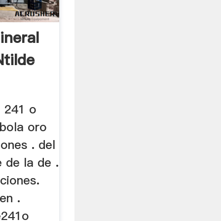
ineral
tilde
e 241 o
 bola oro
iones . del
 de la de .
ciones.
en .
se241o