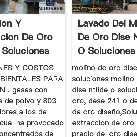
ion Y
Lavado Del M
cion De Oro
De Oro Dise N
 Soluciones
O Soluciones
NES Y COSTOS
molino de oro dis
BIENTALES PARA
soluciones molino
 . gases con
dise ntilde o soluc
s de polvo y 803
oro, dese 241 o de
iores a los de
de oro diseño,Solu
 cual ha provocado
extraccion de oro 
concentrados de
precio del oro di