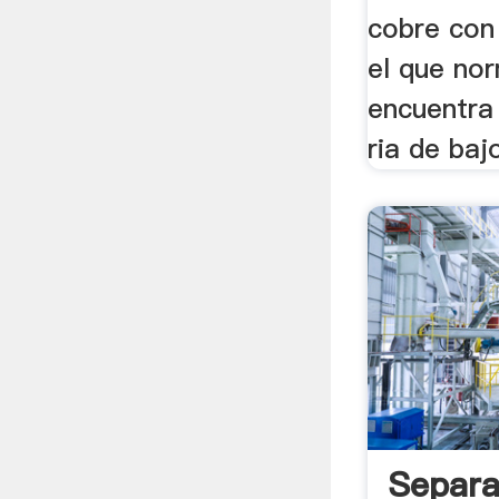
cobre con
el que no
encuentra
ria de baj
Separa