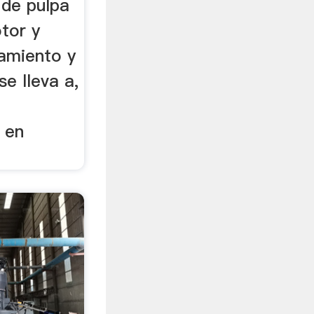
 de pulpa
otor y
amiento y
e lleva a,
l en