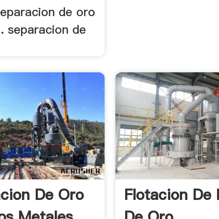
separacion de oro
l. separacion de
cion De Oro
Flotacion De
os Metales
De Oro