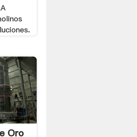
LA
molinos
luciones.
e Oro