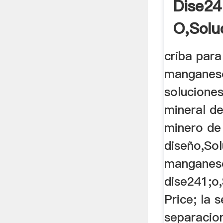
Dise24
O,Solu
Flexpl
criba para
manganes
soluciones
mineral d
minero de
diseño,Sol
manganes
dise241;o
Price; la 
separacio