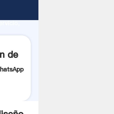
s
ucción,
rvicio,
ores a
n de