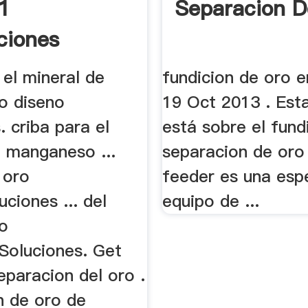
1
Separacion D
ciones
ek Enzo
 el mineral de
fundicion de oro e
o diseno
19 Oct 2013 . Est
. criba para el
está sobre el fund
e manganeso ...
separacion de oro
 oro
feeder es una esp
uciones ... del
equipo de ...
o
,Soluciones. Get
separacion del oro .
n de oro de