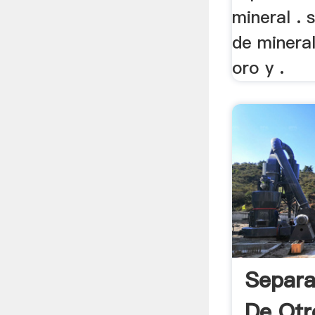
mineral . 
de minera
oro y .
Separa
De Otr