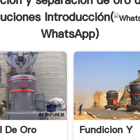
cion y separacion de oro 
luciones Introducción(
WhatsApp
)
l De Oro
Fundicion Y