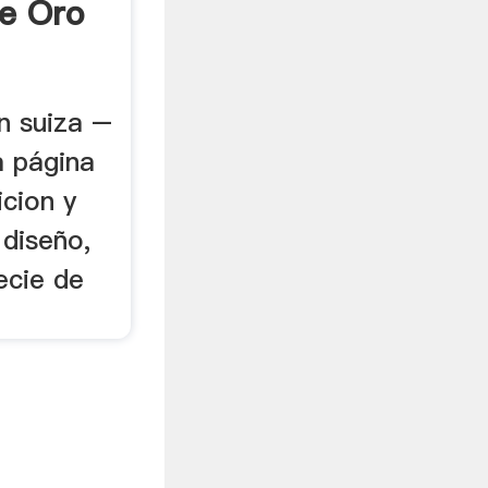
e Oro
n suiza –
a página
icion y
 diseño,
ecie de