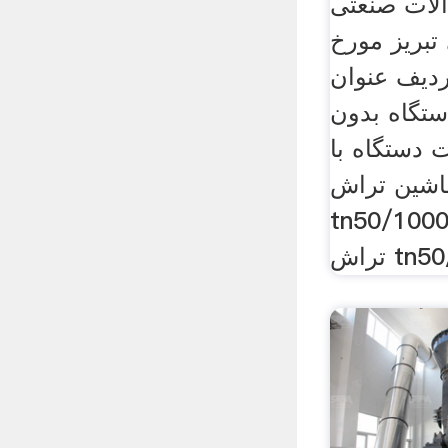
لات صنعتی
تبریز مورخ
1399/06; ردیف عنوان
تگاه بدون
ت دستگاه با
 (ریال) 1: ماشین تراش
tn50/1جزئیات: 2: ماشین