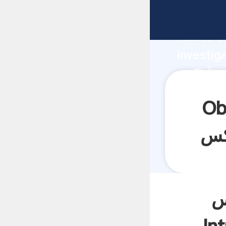
fabricante Ag
fuerte c
investig
proveedor crea 
aporta v
ستگاه فرز
س