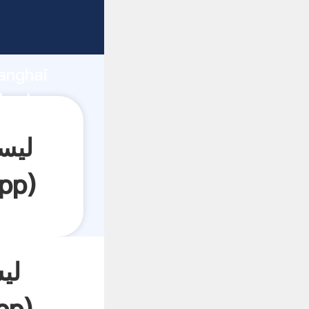
anghai
pp
)
لی