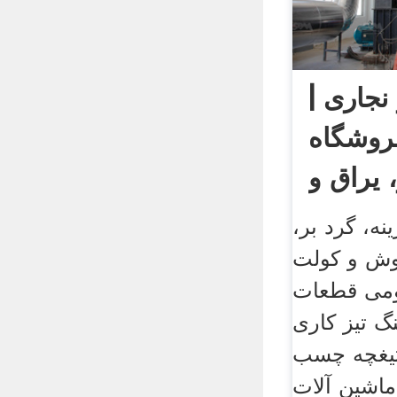
نجاری |
روشگاه
، یراق و
ه، گرد بر،
وش و کولت
ومی قطعات
گ تیز کاری
 تیغچه چسب
ماشین آلات