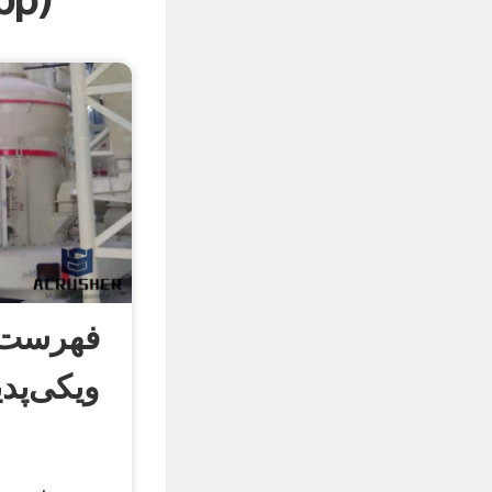
pp
)
فهرست 
ویکی‌پدی