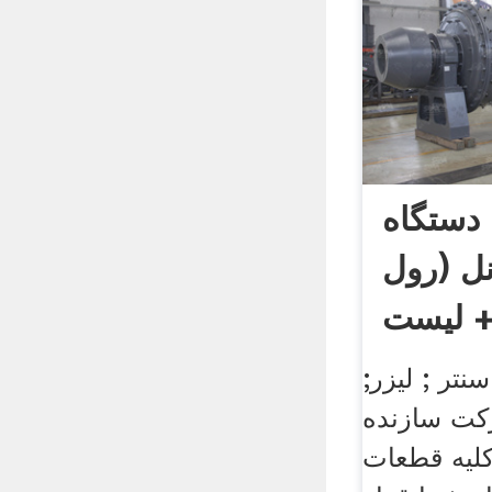
 دستگاه
نل (رول
+ لیست
نتر ; لیزر;
کت سازنده
کلیه قطعات