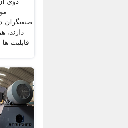
دوی آن
مور
صنعتگران د
دارند. ه
قابلیت ها 