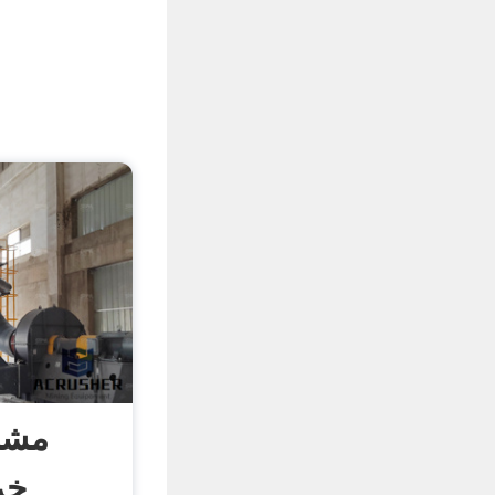
مشخ
خر