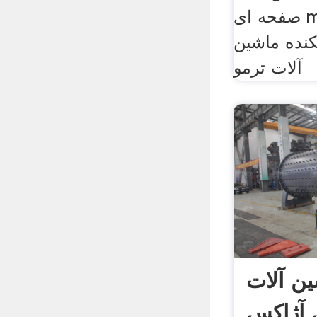
صفحه ای mdf سی ان سی
کنده ماشین
آلات ترمو
ن آلات
 آژاکس