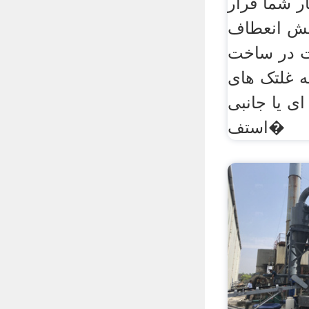
ر شما قرار
ایش انعطاف
ت در ساخت
 غلتک های
ی یا جانبی
استف�