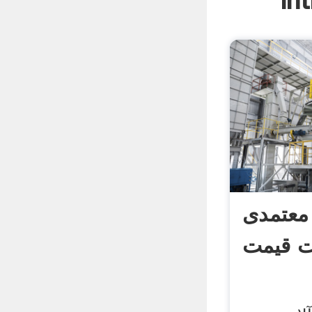
In
معتمدی
 قیمت