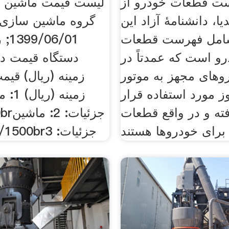
ت قطعات خودرو از
لیست قیمت ماشین آ
یا، دانشنامهٔ آزاد این
گروه ماشین سازی 
امل فهرست قطعات
/01
و است که عمدتاً در
دستگاه قیمت دس
وهای مجهز به موتور
زمینه (ریال) قیم
ز مورد استفاده قرار
زمینه
ته و در واقع قطعات
000br
تراش tn50/1500brجزئیات: 3