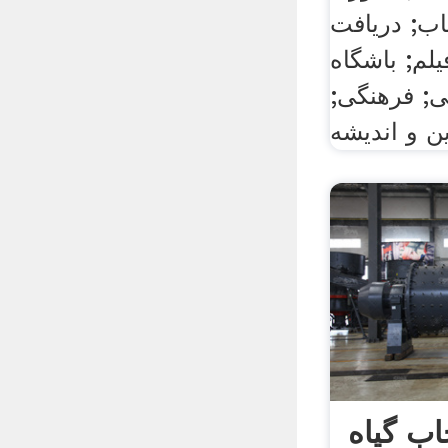
اب; دریافت
یلم; باشگاه
ی; فرهنگی;
اب گیاه