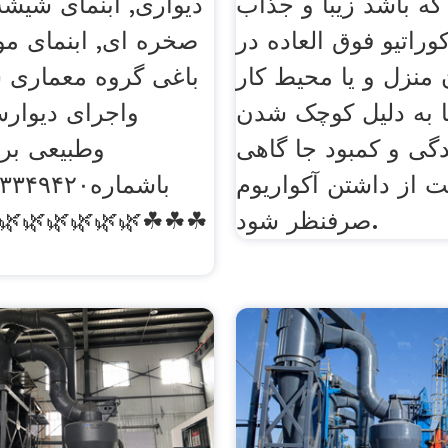
که باشد زیبا و جذاب
دیواری, ابنمای شیشه 
وراتیو فوق العاده در
صخره ای, ابنمای موز
منزل و یا محیط کار
باغی گروه معماری 
ا به دلیل کوچک شدن
واجرای دیوار
گی و کمبود جا گاهی
وطبیعی بر
از داشتن آکواریوم
صرفنظر شود.