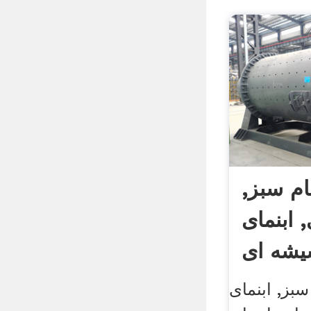
ام سبز,
, ابنمای
شه ای
سبز, ابنمای