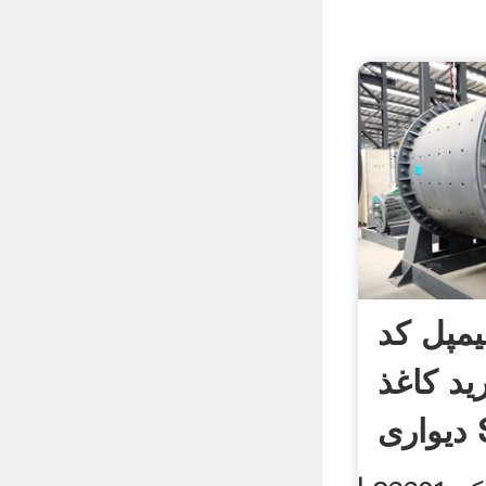
یمپل کد
| خرید کاغذ