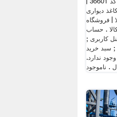
کاغذ دیواری سیمپل کد 36601 |
 دیواری simple در
 | فروشگاه
الا . حساب
نل کاربری ;
; سبد خرید
جود ندارد.
 . ناموجود