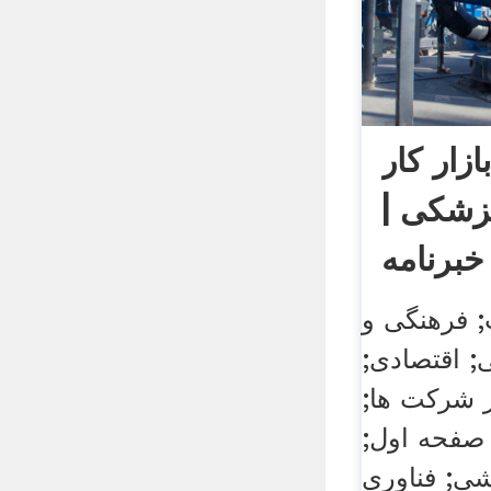
زار کار
پزشکی |
خبرنامه
; فرهنگی و
; اقتصادی;
ار شرکت ها;
صفحه اول;
ی; فناوری