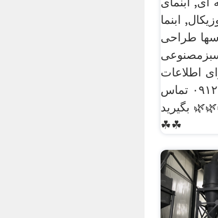
ای, ابنمای
یکال, ابنما
سها طراحی
سبزمصنوعی
ای اطلاعات
باشماره۰۹۱۲۳۳۴۹۴۲۰ تماس
بگیرید 🌿🌿🌿🌿🌿🌿🌿🌿☘☘☘
☘☘