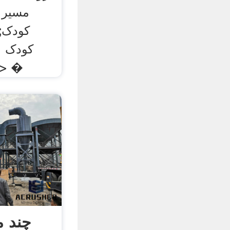
مسیر 
کودک; 
کودک و
زندگی > تزئین منزل 
چند م