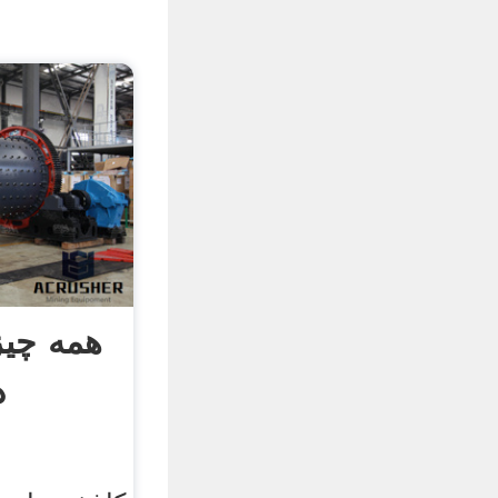
همه چیز
د