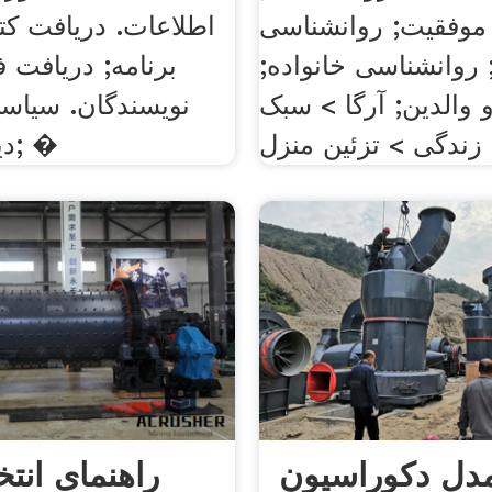
موفقیت; روانشناسی
اطلاعات. دریافت کت
روانشناسی خانواده;
برنامه; دریافت ف
 والدین; آرگا > سبک
نویسندگان. سیاس
> �
دین و اندیشه; �
دل دکوراسیون
راهنمای انتخ