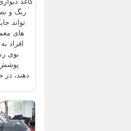
کاغذ دیواری
رنگ و نص
تواند جا
های معمو
افراد به
بوی رنگ
پوشش ه
دهند. در 