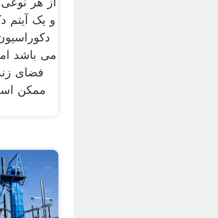
از هر نوعی 
و یک آیتم دک
دکوراسیون 
می باشد ام
فضای زند
ممکن است 