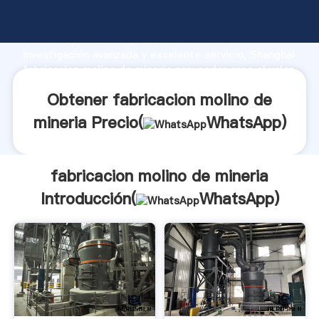
fabricacion molino de mineria fabricante Agarrando
fuerte capacidad de producción, fuerza de
investigación avanzada y excelente servicio, Shanghai
fabricacion molino de mineria proveedor crea el valor
y aporta valores a todos los clientes.
Obtener fabricacion molino de
mineria Precio(
WhatsApp
)
fabricacion molino de mineria
Introducción(
WhatsApp
)