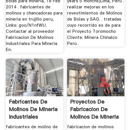
bolas para mineria, 18 Feb
years 5 months)Lima, Perú .
2014 . fabricantes de
realizar mejoras en los
molinos y chancadoras para
revestimientos de Molinos
mineria en trujillo peru,
de Bolas y SAG. . tratadas
Links: goo/N1nfWU.
cuyo recorrido es de para
Contactar al proveedor
el Proyecto Toromocho
Fabricacion De Molinos
Cliente: Minera Chinalco
Industriales Para Mineria
Perú .
En.
Fabricantes De
Proyectos De
Molinos De Mineria
Fabricacion De
Industriales
Molinos De Mineria
fabricantes de molino de
fabricacion de molinos