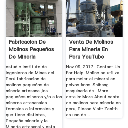
Fabricacion De
Venta De Molinos
Molinos Pequeños
Para Mineria En
De MinerIa
Peru YouTube
Artesanal
estudio Instituto de
Nov 09, 2017· Contact Us
Ingenieros de Minas del
For Help: Molino se utiliza
Perú fabricacion de
para moler el mineral en
molinos pequeños de
polvos finos. Shibang
minerIa artesanal,los
maquinaria de . More
pequeños mineros y/o a los
details: More About venta
mineros artesanales
de molinos para mineria en
formales o informales y
peru, Please Visit: Zenith
que tiene distintas,
es uno de ...
Pequeña minería y la
Minería artesanal y esta