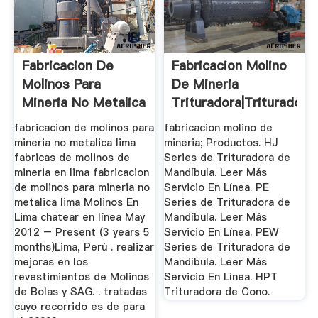
Fabricacion De
Fabricacion Molino
Molinos Para
De Mineria
Mineria No Metalica
Trituradora|Trituradora
Lima
De ...
fabricacion de molinos para
fabricacion molino de
mineria no metalica lima
mineria; Productos. HJ
fabricas de molinos de
Series de Trituradora de
mineria en lima fabricacion
Mandíbula. Leer Más
de molinos para mineria no
Servicio En Línea. PE
metalica lima Molinos En
Series de Trituradora de
Lima chatear en línea May
Mandíbula. Leer Más
2012 – Present (3 years 5
Servicio En Línea. PEW
months)Lima, Perú . realizar
Series de Trituradora de
mejoras en los
Mandíbula. Leer Más
revestimientos de Molinos
Servicio En Línea. HPT
de Bolas y SAG. . tratadas
Trituradora de Cono.
cuyo recorrido es de para