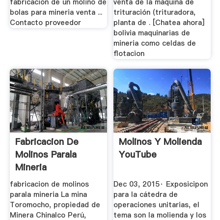
fabricacion de un molino de
venta de la máquina de
bolas para mineria venta ...
trituración (trituradora,
Contacto proveedor
planta de . [Chatea ahora]
bolivia maquinarias de
mineria como celdas de
flotacion
Fabricacion De
Molinos Y Molienda
Molinos Parala
YouTube
Mineria
fabricacion de molinos
Dec 03, 2015· Exposicipon
parala mineria La mina
para la cátedra de
Toromocho, propiedad de
operaciones unitarias, el
Minera Chinalco Perú,
tema son la molienda y los