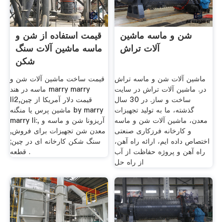
شن و ماسه ماشین
قیمت استفاده از شن و
آلات تراش
ماسه ماشین آلات سنگ
شکن
ماشین آلات شن و ماسه تراش
قیمت ساخت ماشین آلات شن و
در. ماشین آلات تراش در سایت
ماسه در هند marry marry
ساخت و ساز. در 30 سال
li2,قیمت دلار آمریکا از چین
گذشته، ما به تولید تجهیزات
ماشین پرس یا منگنه by marry
معدن، ماشین آلات شن و ماسه
marry li:, آریزونا شن و ماسه و
و کارخانه فرزکاری صنعتی
معدن شن تجهیزات برای فروش,
اختصاص داده ایم، ارائه راه آهن،
سنگ شکن کارخانه ای در چین;
راه آهن و پروژه حفاظت از آب
قطعه .
از راه حل