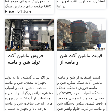
استخراج طلا تولید کننده تجهیزات
آلات موزاییک سیمانی مرمر نما
در غنا
چگونه برای پردازش سنگ Get
Price . 04 June.
قیمت ماشین آلات شن
فروش ماشین آلات
و ماسه از
تولید شن و ماسه
قیمت استفاده از شن و ماسه
در 20 سال گذشته، ما به تولید
ماشین آلات سنگ شکن. شن و
تجهیزات معدن، شن و ماسه
ماسه فروش دستگاه خشک
ساخت ماشین آلات و آسیاب
کنrqysy, دستگاه آسیاب, مواد
صنعتی، ارائه بزرگراه، راه آهن و
معدنی اوج هند خصوصی محدود,
محافظت از آب اختصاص پروژه
دریافت قیمت, مکش دستگاه شن
های راه حل ساخت شن و ماسه
و ماسه در غرب جاوا, واشر شن
درجه بالا و تجهیزات همسان.