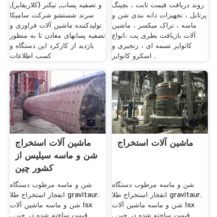
روند دریافت قیمت ثابت ، بچینگ
و تصفیه پساب, تیکنر (کلاریفایر),
پرتابل ، تجهیزات دانه بندی شن و
سرند شستشو شرکت سامیکا
ماسه ، تراک میکسر ، ماشین
تولیدکننده ماشین آلات فراوری و
آلات بازیافت بطری پت ،انواع
تصفیه پسابهای معادن تا به منظور
کانوایر تسمه ای ، زنجیری و
بازدید از کارکرد این دستگاه و
اسکرو کانوایر .
کسب اطلاعات
ماشین آلات استخراج
ماشین آلات استخراج
شن و ماسه سیلیس از
کشور چین
شن و ماسه مرطوب دستگاه
شن و ماسه مرطوب دستگاه
انفجار استخراج طلا gravitaur.
انفجار استخراج طلا gravitaur.
شن و ماسه ماشین آلات lsx
شن و ماسه ماشین آلات lsx
قیمت ساخته شده در چین .
قیمت ساخته شده در چین .