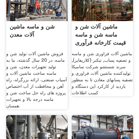
ماشین آلات شن و
شن و ماسه ماشین
ماسه شن و ماسه
آلات معدن
قیمت کارخانه فرآوری
مواد معدنی
ماشین آلات فراوری شن و ماسه
فروش ماشین آلات تولید شن و
و تصفیه پساب, تیکنر (کلاریفایر),
ماسه. در 20 سال گذشته، ما به
سرند شستشو شرکت سامیکا
تولید تجهیزات معدن، شن و
تولیدکننده ماشین آلات فراوری و
ماسه ساخت ماشین آلات و
تصفیه پسابهای معادن تا به منظور
آسیاب صنعتی، ارائه بزرگراه، راه
بازدید از کارکرد این دستگاه و
آهن و محافظت از آب اختصاص
کسب اطلاعات
پروژه های راه حل ساخت شن و
ماسه درجه بالا و تجهیزات
همسان.