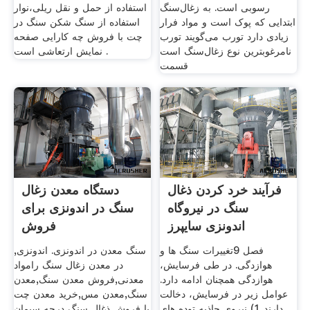
رسوبی است. به زغال‌سنگ
استفاده از حمل و نقل ریلی،نوار
ابتدایی که پوک است و مواد فرار
استفاده از سنگ شکن سنگ در
زیادی دارد تورب می‌گویند تورب
چت با فروش چه کارایی صفحه
نامرغوبترین نوع زغال‌سنگ است
نمایش ارتعاشی است .
قسمت
فرآیند خرد کردن ذغال
دستگاه معدن زغال
سنگ در نیروگاه
سنگ در اندونزی برای
اندونزی سایپرز
فروش
فصل 9تغییرات سنگ ها و
سنگ معدن در اندونزی. اندونزی,
هوازدگی. در طی فرسایش،
در معدن زغال سنگ رامواد
هوازدگی همچنان ادامه دارد.
معدنی,فروش معدن سنگ,معدن
عوامل زیر در فرسایش، دخالت
سنگ,معدن مس,خرید معدن چت
دارند 1) نیروي جاذبه توده هاي
با فروش ذغال سنگ درجه سیمان