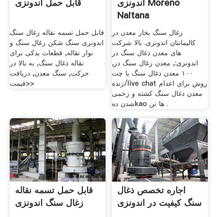
اندونزی Moreno
قابل حمل اندونزی
Naitana
زغال سنگ بخار معدن در
قابل حمل تسمه نقاله زغال سنگ
کالیمانتان اندونزی. بالا شرکت
اندونزی سنگ شکن زغال سنگ و
های معدن ذغال سنگ در
نوار نقاله, قطعات یدکی برای
اندونزی:, معدن زغال سنگ در,
نقاله ذغال سنگ, به بالا در
۱۰۰ معدن ذغال سنگ با چت
حركت, سنگ معدن, دریافت
زنده/live chat روش برای اعدام
قیمت>>
معدن ذغال سنگ کشته و زخمی
شدن دهkao ها تن .
اجاره تخصص ذغال
قابل حمل تسمه نقاله
سنگ کیفیت در اندونزی
زغال سنگ اندونزی