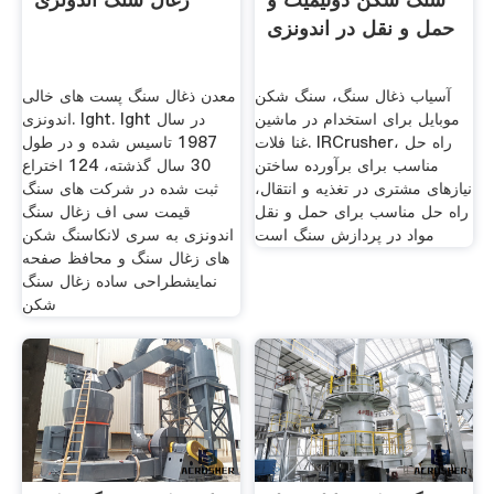
حمل و نقل در اندونزی
آسیاب ذغال سنگ، سنگ شکن
معدن ذغال سنگ پست های خالی
موبایل برای استخدام در ماشین
اندونزی. lght. lght در سال
غنا فلات. IRCrusher، راه حل
1987 تاسیس شده و در طول
مناسب برای برآورده ساختن
30 سال گذشته، 124 اختراع
نیازهای مشتری در تغذیه و انتقال،
ثبت شده در شركت های سنگ
راه حل مناسب برای حمل و نقل
قیمت سی اف زغال سنگ
مواد در پردازش سنگ است
اندونزی به سری لانکاسنگ شکن
های زغال سنگ و محافظ صفحه
نمایشطراحی ساده زغال سنگ
شکن