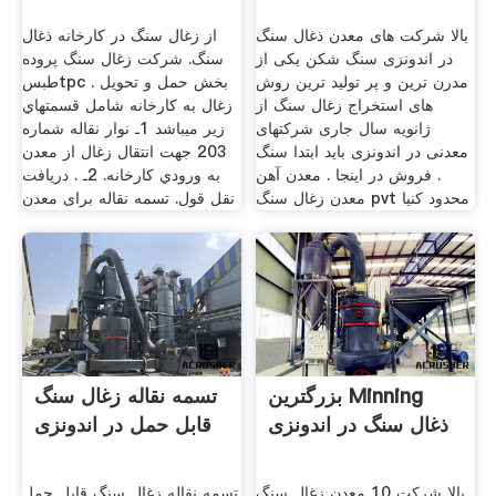
بالا شرکت های معدن ذغال سنگ
از زغال سنگ در کارخانه ذغال
در اندونزی سنگ شکن یکی از
سنگ. شرکت زغال سنگ پروده
مدرن ترین و پر تولید ترین روش
طبسtpc . بخش حمل و تحويل
های استخراج زغال سنگ از
زغال به کارخانه شامل قسمتهاي
ژانویه سال جاری شرکتهای
زير مي­باشد 1ـ نوار نقاله شماره
معدنی در اندونزی باید ابتدا سنگ
203 جهت انتقال زغال از معدن
. فروش در اینجا . معدن آهن
به ورودي کارخانه. 2ـ . دریافت
معدن زغال سنگ pvt محدود کنیا
نقل قول. تسمه نقاله برای معدن
بزرگترین Minning
تسمه نقاله زغال سنگ
ذغال سنگ در اندونزی
قابل حمل در اندونزی
بالا شرکت 10 معدن زغال سنگ
تسمه نقاله زغال سنگ قابل حمل