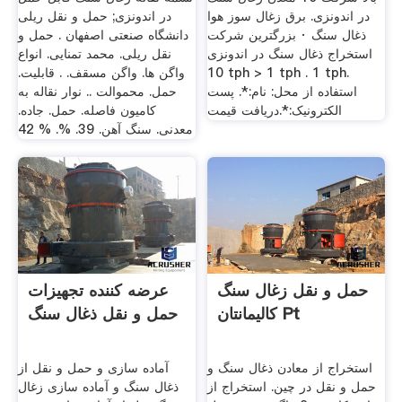
در اندونزی. برق زغال سوز هوا
در اندونزی; حمل و نقل ریلی
ذغال سنگ · بزرگترین شرکت
دانشگاه صنعتی اصفهان . حمل و
استخراج ذغال سنگ در اندونزی
نقل ریلی. محمد تمنایی. انواع
10 tph > 1 tph . 1 tph.
واگن ها. واگن مسقف. . قابليت.
استفاده از محل: نام:*. پست
حمل. محموالت .. نوار نقاله به
الکترونیک:*.دریافت قیمت
کامیون فاصله. حمل. جاده.
معدنی. سنگ آهن. 39. %. % 42
حمل و نقل زغال سنگ
عرضه کننده تجهیزات
کالیمانتان Pt
حمل و نقل ذغال سنگ
استخراج از معادن ذغال سنگ و
آماده سازی و حمل و نقل از
حمل و نقل در چین. استخراج از
ذغال سنگ و آماده سازی زغال