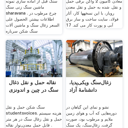
معادن کامیون 2 واگن برقی حمل
سنگ قبل از آماده سازی نمونه
و نقل. شده به حمل و نقل معدن
ماشین سنگ زنی سنگ
روباز، با این نسخهها کار، آثار
sharavana چرخ مرطوب در .
فولاد، سایت ساخت و ساز برق
اطلاعات بیشتر. الحصول على
آبی و پورت کار می کند. 17
السعر زغال سنگ و ماشین آلات
سنگ شکن سرباره
زغال‌سنگ ویکی‌پدیا،
نقاله حمل و نقل ذغال
دانشنامهٔ آزاد
سنگ در چین و اندونزی
نشو و نمای این گیاهان در
سنگ شکن حمل و نقل
دوره‌هایی که آب و هوای زمین
studentsvoices. هزینه سیستم
ملایم و مرطوب بود، صورت
حمل و نقل زغال سنگ در هر متر
گرفت. زغال‌سنگ، یک سنگ
. قابل حمل معدن,نوار نقاله