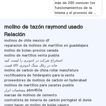
más de 280 conocer los
funcionamientos de la
misma y el proceso de ...
molino de tazón raymond usado
Relación
molinos de chile mexico df
reparacion de molinos de martillos en guadalajara
molino de bolas-precios canada
molino de martillos venta puebla
استخراج شرکت در اندونزی را لیست کنید
قیمت cfr چانه در زغال سنگ اندونزی
molino de carbón de china rollar manufature
rectificadora de feldespato para la venta
proveedores de molinos de carbón en hyderabad
molinos de martillos para zacates puebla
مشخصات ابزار pbm450a
marcas de molinos de cemento
contratista de minería de carbón peringkat di dunia
como hacer un molino de bolas casero