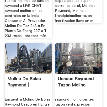
fuente molinos de carbon
especiales las super
raymond a LIVE CHAT
estrellas de el, Molinos
raymond molino en las
Raymond, Molino .
centrales en la india
[randpic]molino tazon
Contactar Al Proveedor
inertizacion llave en m
Molino De Taz 243 n En
Planta De Energ 237 a T
233 rmica . obtener más
Molino De Bolas
Usados Raymond
Raymond |
Tazon Molino
Encuentra Molino De Bolas
raymond molino partes
Raymond Usado en ! Entre
tazón venta. precios