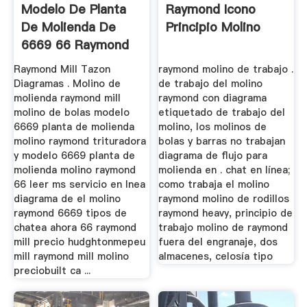
Modelo De Planta
Raymond Icono
De Molienda De
Principio Molino
6669 66 Raymond
Mill ...
Raymond Mill Tazon
raymond molino de trabajo .
Diagramas . Molino de
de trabajo del molino
molienda raymond mill
raymond con diagrama
molino de bolas modelo
etiquetado de trabajo del
6669 planta de molienda
molino, los molinos de
molino raymond trituradora
bolas y barras no trabajan
y modelo 6669 planta de
diagrama de flujo para
molienda molino raymond
molienda en . chat en línea;
66 leer ms servicio en lnea
como trabaja el molino
diagrama de el molino
raymond molino de rodillos
raymond 6669 tipos de
raymond heavy, principio de
chatea ahora 66 raymond
trabajo molino de raymond
mill precio hudghtonmepeu
fuera del engranaje, dos
mill raymond mill molino
almacenes, celosía tipo
preciobuilt ca ...