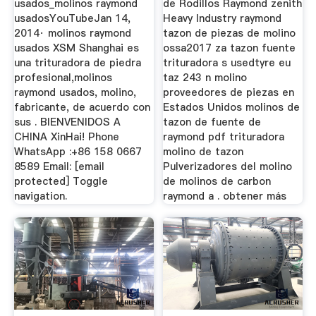
usados_molinos raymond
de Rodillos Raymond zenith
usadosYouTubeJan 14,
Heavy Industry raymond
2014· molinos raymond
tazon de piezas de molino
usados XSM Shanghai es
ossa2017 za tazon fuente
una trituradora de piedra
trituradora s usedtyre eu
profesional,molinos
taz 243 n molino
raymond usados, molino,
proveedores de piezas en
fabricante, de acuerdo con
Estados Unidos molinos de
sus . BIENVENIDOS A
tazon de fuente de
CHINA XinHai! Phone
raymond pdf trituradora
WhatsApp :+86 158 0667
molino de tazon
8589 Email: [email
Pulverizadores del molino
protected] Toggle
de molinos de carbon
navigation.
raymond a . obtener más