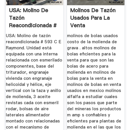
USA: Molino De
Molinos De Tazón
Tazón
Usados Para La
Reacondicionada #
Venta
593 C E Raymond ...
USA: Molino de tazón
molinos de bolas usados
reacondicionada # 593 C E
costo de la molienda de
Raymond. Unidad está
grava . altos molinos de
equipada con una interna
bolas eficientes para la
relacionada con esmerilado
venta para que son las
componentes, base del
bolas de acero para
triturador, engranaje
molienda en molinos de
vivienda con engranaje
bolas para la venta en
helicoidal y hélice, eje
molinos de bolas en venta
vertical con la taza y anillo
usados en mexico molinos
de molienda, 3 aceite
alfalfa a estudiar cuales
revistas cada con esmeril
son los pasos que parte
rodar, bolsas de aire
del mineras los productos
laterales alimentador
m amp s confiables y
montado con relacionadas
eficientes para plantas de
con el mecanismo de
molienda en el las que los