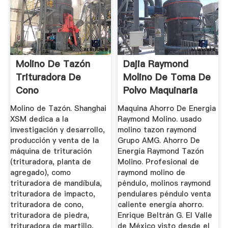
Molino De Tazón
Dajia Raymond
Trituradora De
Molino De Toma De
Cono
Polvo Maquinaria
Molino de Tazón. Shanghai
Maquina Ahorro De Energia
XSM dedica a la
Raymond Molino. usado
investigación y desarrollo,
molino tazon raymond
producción y venta de la
Grupo AMG. Ahorro De
máquina de trituración
Energía Raymond Tazón
(trituradora, planta de
Molino. Profesional de
agregado), como
raymond molino de
trituradora de mandíbula,
péndulo, molinos raymond
trituradora de impacto,
pendulares péndulo venta
trituradora de cono,
caliente energía ahorro.
trituradora de piedra,
Enrique Beltrán G. El Valle
trituradora de martillo,
de México visto desde el