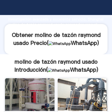
molino de tazón raymond usado fabricante Agarrando
fuerte capacidad de producción, fuerza de
investigación avanzada y excelente servicio, Shanghai
molino de tazón raymond usado proveedor crea el
valor y aporta valores a todos los clientes.
Obtener molino de tazón raymond
usado Precio(
WhatsApp
)
molino de tazón raymond usado
Introducción(
WhatsApp
)