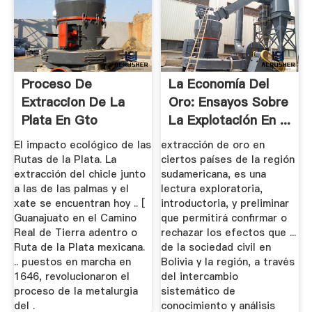
Proceso De
La Economía Del
Extraccion De La
Oro: Ensayos Sobre
Plata En Gto
La Explotación En ...
Welcome To
El impacto ecológico de las
extracción de oro en
XAMPP
Rutas de la Plata. La
ciertos países de la región
extracción del chicle junto
sudamericana, es una
a las de las palmas y el
lectura exploratoria,
xate se encuentran hoy .. [
introductoria, y preliminar
Guanajuato en el Camino
que permitirá confirmar o
Real de Tierra adentro o
rechazar los efectos que ...
Ruta de la Plata mexicana.
de la sociedad civil en
.. puestos en marcha en
Bolivia y la región, a través
1646, revolucionaron el
del intercambio
proceso de la metalurgia
sistemático de
del .
conocimiento y análisis