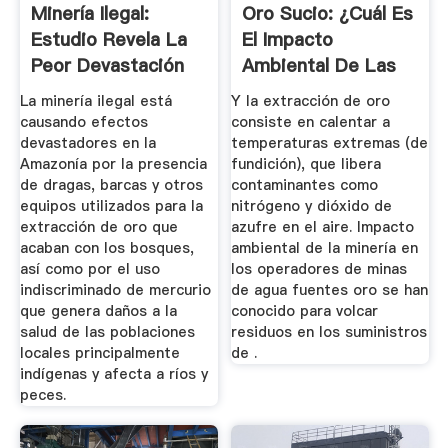
Minería Ilegal:
Oro Sucio: ¿Cuál Es
Estudio Revela La
El Impacto
Peor Devastación
Ambiental De Las
En La ...
Minas De ...
La minería ilegal está
Y la extracción de oro
causando efectos
consiste en calentar a
devastadores en la
temperaturas extremas (de
Amazonía por la presencia
fundición), que libera
de dragas, barcas y otros
contaminantes como
equipos utilizados para la
nitrógeno y dióxido de
extracción de oro que
azufre en el aire. Impacto
acaban con los bosques,
ambiental de la minería en
así como por el uso
los operadores de minas
indiscriminado de mercurio
de agua fuentes oro se han
que genera daños a la
conocido para volcar
salud de las poblaciones
residuos en los suministros
locales principalmente
de .
indígenas y afecta a ríos y
peces.