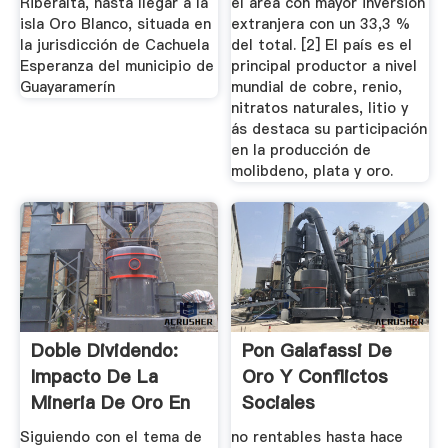
Riberalta, hasta llegar a la
el área con mayor inversión
isla Oro Blanco, situada en
extranjera con un 33,3 %
la jurisdicción de Cachuela
del total. [2] El país es el
Esperanza del municipio de
principal productor a nivel
Guayaramerín
mundial de cobre, renio,
nitratos naturales, litio y
ás destaca su participación
en la producción de
molibdeno, plata y oro.
Doble Dividendo:
Pon Galafassi De
Impacto De La
Oro Y Conflictos
Mineria De Oro En
Sociales
Peru ...
Siguiendo con el tema de
no rentables hasta hace