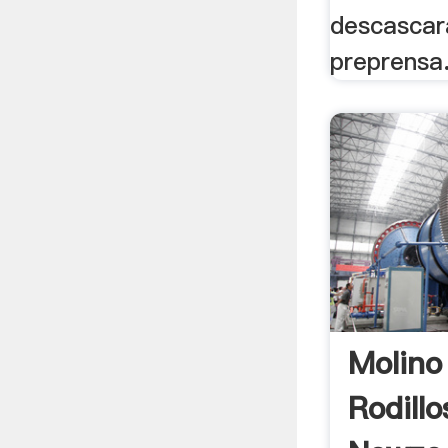
descascar
preprensa
Molino
Rodill