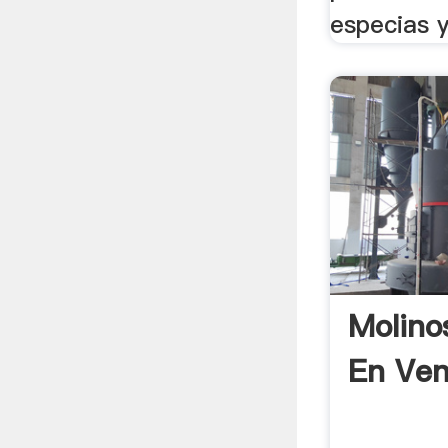
especias y
Molinos
En Ven