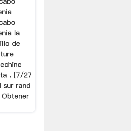
 cabo
enia
 cabo
nia la
illo de
rture
mechine
ta . [7/27
l sur rand
. Obtener