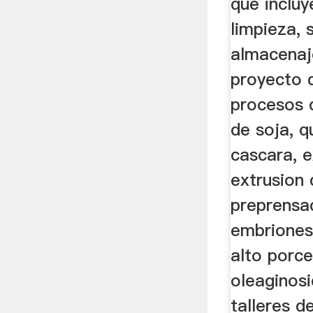
que incluy
limpieza, 
almacenaj
proyecto 
procesos 
de soja, 
cascara, e
extrusion 
preprensa
embriones
alto porc
oleaginosi
talleres d