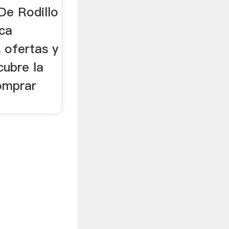
De Rodillo
zca
s ofertas y
ubre la
omprar