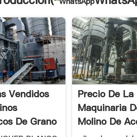
troducción(
WhatsA
s Vendidos
Precio De La
inos
Maquinaria D
icos De Grano
Molino De Ac
Bengala ...