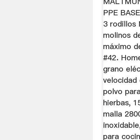
MALTMU
PPE BASE
3 rodillo
molinos d
máximo de
#42. Home
grano eléc
velocidad
polvo par
hierbas, 
malla 280
inoxidable
para cocin