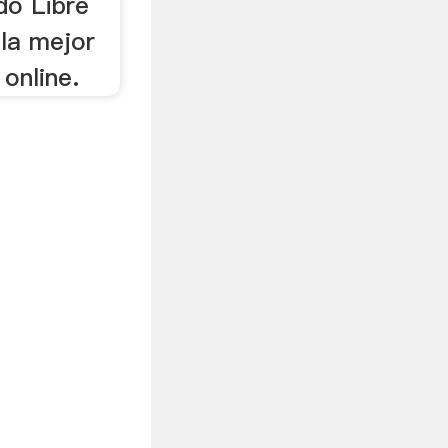
do Libre
la mejor
online.