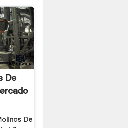
s De
Mercado
Molinos De