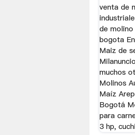
venta de 
industrial
de molino 
bogota En
Maiz de s
Milanuncio
muchos ot
Molinos A
Maíz Are
Bogotá Mol
para carn
3 hp, cuchi