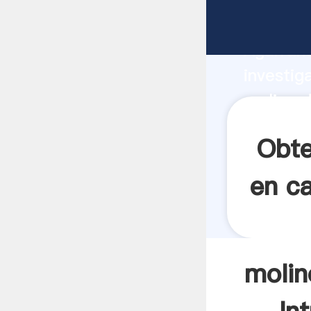
molino d
Agarrand
investig
molino d
el valor
Obte
en c
molin