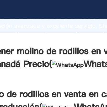
e rodillos en venta en canadá fabrican
o fuerte capacidad de producción, fue
ación avanzada y excelente servicio, Sh
e rodillos en venta en canadá proveedo
 y aporta valores a todos los clientes.
ner molino de rodillos en 
anadá Precio(
What
o de rodillos en venta en 