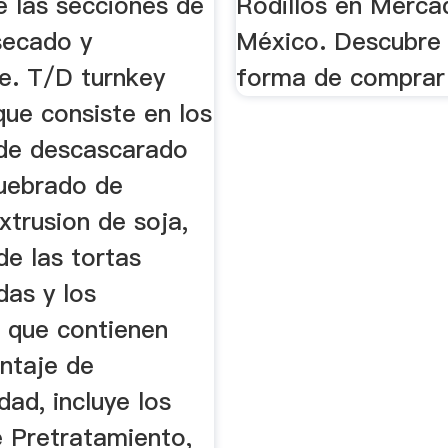
e las secciones de
Rodillos en Merca
secado y
México. Descubre 
e. T/D turnkey
forma de comprar 
que consiste en los
de descascarado
quebrado de
xtrusion de soja,
de las tortas
das y los
 que contienen
entaje de
dad, incluye los
e Pretratamiento,