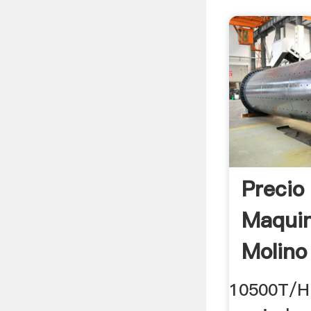
Precio
Maquin
Molino
Bengala
10500T/H 