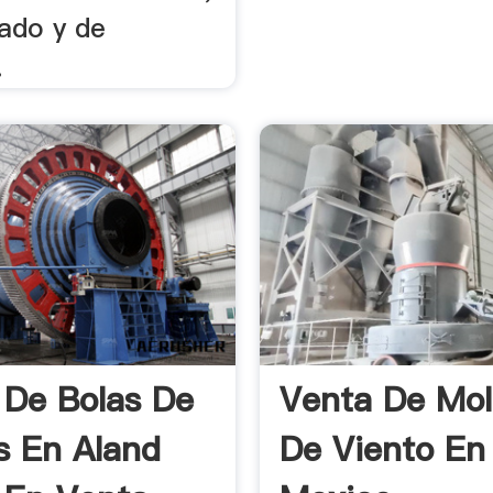
ado y de
.
 De Bolas De
Venta De Mol
os En Aland
De Viento En