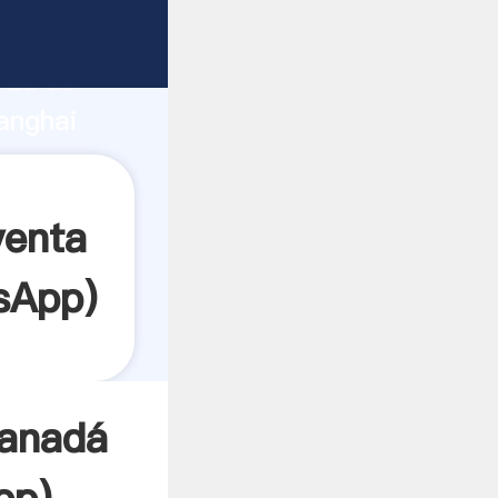
te
rza de
anghai
r crea
venta
sApp
)
canadá