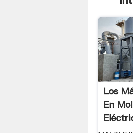
In
Los Má
En Mol
Eléctr