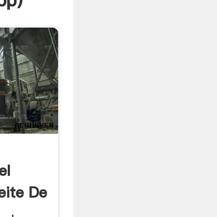
pp
)
el
eite De