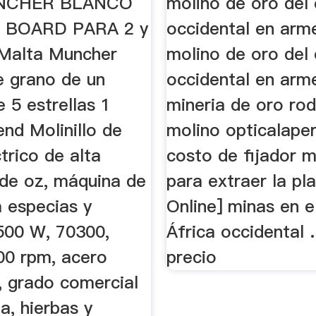
NCHER BLANCO
molino de oro del
 BOARD PARA 2 y
occidental en arm
s Malta Muncher
molino de oro del
e grano de un
occidental en arme
 5 estrellas 1
mineria de oro rod
nd Molinillo de
molino opticalape
trico de alta
costo de fijador 
 de oz, máquina de
para extraer la pla
a especias y
Online] minas en e
1500 W, 70300,
África occidental 
00 rpm, acero
precio
, grado comercial
a, hierbas y