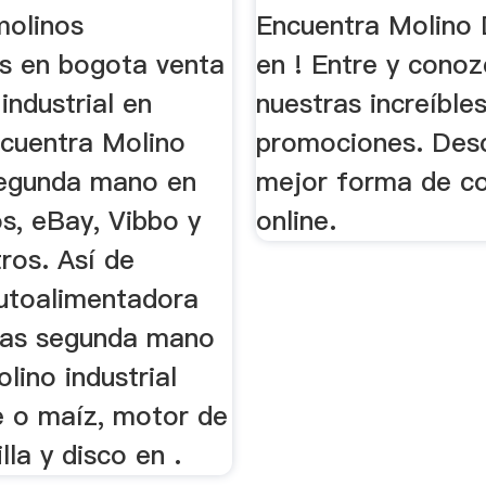
molinos
Encuentra Molino 
es en bogota venta
en ! Entre y cono
industrial en
nuestras increíble
cuentra Molino
promociones. Desc
egunda mano en
mejor forma de c
s, eBay, Vibbo y
online.
ros. Así de
utoalimentadora
pas segunda mano
ino industrial
e o maíz, motor de
lla y disco en .