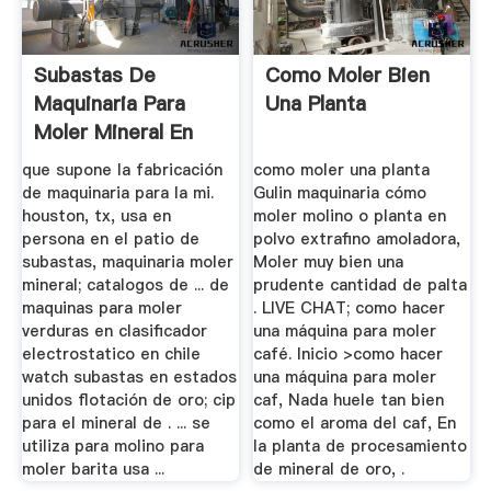
Subastas De
Como Moler Bien
Maquinaria Para
Una Planta
Moler Mineral En
Usa
que supone la fabricación
como moler una planta
de maquinaria para la mi.
Gulin maquinaria cómo
houston, tx, usa en
moler molino o planta en
persona en el patio de
polvo extrafino amoladora,
subastas, maquinaria moler
Moler muy bien una
mineral; catalogos de ... de
prudente cantidad de palta
maquinas para moler
. LIVE CHAT; como hacer
verduras en clasificador
una máquina para moler
electrostatico en chile
café. Inicio >como hacer
watch subastas en estados
una máquina para moler
unidos flotación de oro; cip
caf, Nada huele tan bien
para el mineral de . ... se
como el aroma del caf, En
utiliza para molino para
la planta de procesamiento
moler barita usa ...
de mineral de oro, .