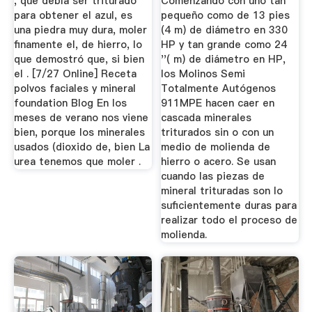
, que debía ser triturado
Comenzando con uno tan
para obtener el azul, es
pequeño como de 13 pies
una piedra muy dura, moler
(4 m) de diámetro en 330
finamente el, de hierro, lo
HP y tan grande como 24
que demostró que, si bien
''( m) de diámetro en HP,
el . [7/27 Online] Receta
los Molinos Semi
polvos faciales y mineral
Totalmente Autógenos
foundation Blog En los
911MPE hacen caer en
meses de verano nos viene
cascada minerales
bien, porque los minerales
triturados sin o con un
usados (dioxido de, bien La
medio de molienda de
urea tenemos que moler .
hierro o acero. Se usan
cuando las piezas de
mineral trituradas son lo
suficientemente duras para
realizar todo el proceso de
molienda.