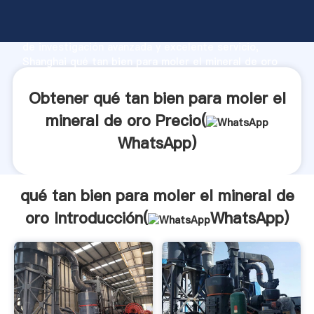
qué tan bien para moler el mineral de oro fabricante
Agarrando fuerte capacidad de producción, fuerza
de investigación avanzada y excelente servicio,
Shanghai qué tan bien para moler el mineral de oro
proveedor crea el valor y aporta valores a todos los
clientes.
Obtener qué tan bien para moler el
mineral de oro Precio(
WhatsApp
)
qué tan bien para moler el mineral de
oro Introducción(
WhatsApp
)