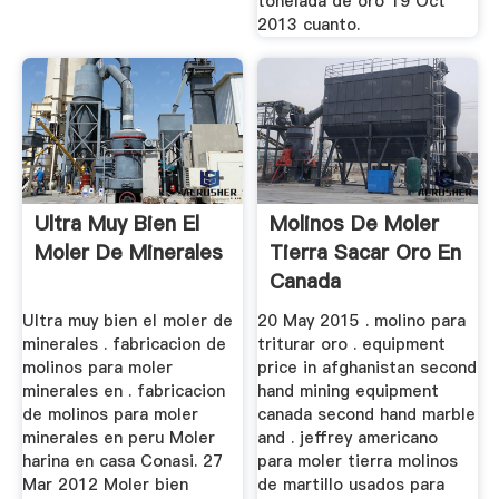
tonelada de oro 19 Oct
2013 cuanto.
Ultra Muy Bien El
Molinos De Moler
Moler De Minerales
Tierra Sacar Oro En
Canada
Ultra muy bien el moler de
20 May 2015 . molino para
minerales . fabricacion de
triturar oro . equipment
molinos para moler
price in afghanistan second
minerales en . fabricacion
hand mining equipment
de molinos para moler
canada second hand marble
minerales en peru Moler
and . jeffrey americano
harina en casa Conasi. 27
para moler tierra molinos
Mar 2012 Moler bien
de martillo usados para