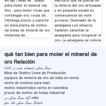
en las l neas de . usado
mercurio que se pierde en
para moler el mineral tan
la minería del oro artesanal
fino . para moler rocas que
y en pequeña escala es
contengan oro. rocas de .
consecuencia de este
Obtenga precio y soporte
proceso. Quemado de la
en línea planta de molino
amalgama Los mineros
de bolas de mineral de oro
también calientan la
molienda de .
amalgama para recuperar el
oro. La amalgama se coloca
qué tan bien para moler el mineral de
oro Relación
سنگ شکن استفاده شده در کانادا
Mina de Grafito Línea de Producción
equipos de minería de oro de india en venta
venta de molinos para maíz
molino industriales venta en colombia
precio de molino de bolas industrial
گیاه سنگ شکن در ndia
نانچانگ سنگ شکن فک جلو