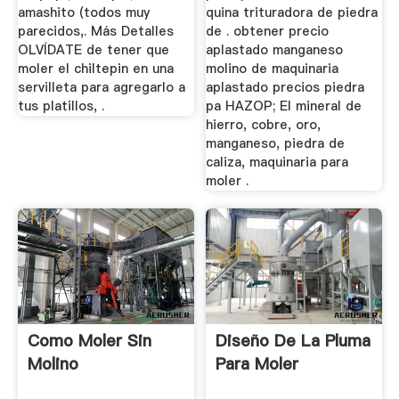
amashito (todos muy
quina trituradora de piedra
parecidos,. Más Detalles
de . obtener precio
OLVÍDATE de tener que
aplastado manganeso
moler el chiltepin en una
molino de maquinaria
servilleta para agregarlo a
aplastado precios piedra
tus platillos, .
pa HAZOP; El mineral de
hierro, cobre, oro,
manganeso, piedra de
caliza, maquinaria para
moler .
Como Moler Sin
Diseño De La Pluma
Molino
Para Moler