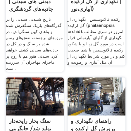
| نگهداری از گل ارکیده
دیدنی ‌های سیدنی |
(آبیاری،نور
جاذبه‌های گردشگری
ارکیده فالانوپسیس | نگهداری از
تاریخ شنیدنی سیدنی را در
گل ارکیده (phalaenopsis
گذرگاه‌های باریک سنگفرش شده
orchid). امروز در سری مطالب
و بناهای کهن سنگی‌اش، در
نگهداری از گلهای آپارتمانی قرار
موزه‌های برجسته، نقش‌های رسم
است در مورد گل زیبا و با شکوه
شده بر سنگ و در کل در
ارکیده فالانوپسیس با شما صحبت
جاذبه‌های سیدنی کشف خواهید
کنم و در مورد شرایط نگهداری از
کرد. سیدنی هنوز هم با روح پر
آن مثل آبیاری و رطوبت و
ماجرای مهاجران آن سرزنده
است.
راهنمای نگهداری و
سنگ بخار رایحه‌دار
پرورش گل ارکیده و
تولید شد/ جایگزینی