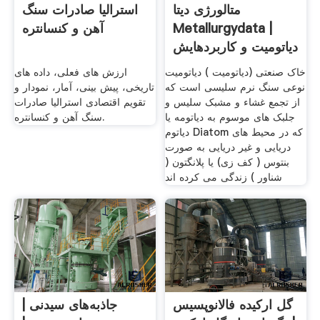
متالورژی دیتا
استرالیا صادرات سنگ
Metallurgydata |
آهن و کنسانتره
دیاتومیت و کاربردهایش
خاک صنعتی (دیاتومیت ) دیاتومیت
ارزش های فعلی، داده های
نوعی سنگ نرم سلیسی است که
تاریخی، پیش بینی، آمار، نمودار و
از تجمع غشاء و مشبک سلیس و
تقویم اقتصادی استرالیا صادرات
جلبک های موسوم به دیاتومه یا
سنگ آهن و کنسانتره.
دیاتوم Diatom که در محیط های
دریایی و غیر دریایی به صورت
بنتوس ( کف زی) یا پلانگتون (
شناور ) زندگی می کرده اند
گل ارکیده فالانوپسیس
جاذبه‌های سیدنی |