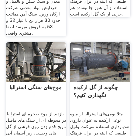
طبیعی که البته در ایران فرهنگ
معدن و سنگ شکن و بالمیل و
استفاده از آن هنوز جا نیفتاده هم
خردایش مواد معدنی شرکت
جزیی از یک گل ارکیده است.
ارکان وزین, سنگ آهن هماتیت
حدود 30 هزار تن با عیار 52 و
53 به فروش میرسد لطفا
مشتری واقعی.
چگونه از گل ارکیده
موج‌های سنگی استرالیا
نگهداری کنیم؟
مثلا بومی‌های استرالیا از میوه
بازدید از موج صخره ای استرالیا.
نوعی ارکیده به عنوان داروی
در محوطه ای از سنگ های ماقبل
ضدبارداری استفاده می‌کنند. وانیل
تاریخ قدم زدن روی فرشی از گل
طبیعی که البته در ایران فرهنگ
های وحشی، زیر آسمان آبی