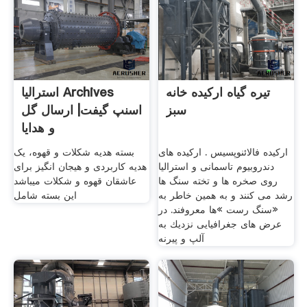
تیره گیاه ارکیده خانه
استرالیا Archives
سبز
اسنپ گیفت| ارسال گل
و هدایا
ارکیده فالائنوپسیس . اركیده های
بسته هدیه شکلات و قهوه، یک
دندروبیوم تاسمانی و استرالیا
هدیه کاربردی و هیجان انگیز برای
روی صخره ها و تخته سنگ ها
عاشقان قهوه و شکلات میباشد
رشد می كنند و به همین خاطر به
این بسته شامل
«سنگ رست »ها معروفند. در
عرض های جغرافیایی نزدیك به
آلپ و پیرنه