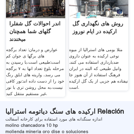
روش های نگهداری گل
اندر احوالات گل شفلرا
ارکیده در ایام نوروز
گلهای شما همچنان
میخندند
مثلا بومی های استرالیا از میوه
عوارض و درمان: تعداد برگچه
نوعی ارکیده به عنوان داروی
های برگها ی جوان کم
ضدبارداری استفاده می کنند.
است:طبیعی است،با رسیدن به
وانیل طبیعی که البته در ایران
مرحله بلوغ تعداد انها به ۷ برگچه
فرهنگ استفاده از آن هنوز جا
می رسد.. واریته های ابلق رنگ
نیفتاده هم جزیی از یک گل ارکیده
خود را از دست داده اند:نور کافی
است.
نیست،به محل روشن تری با نور
غیر مستقیم منتقل کنید.
ارکیده های سنگ دیاتومه استرالیا Relación
اندازه سنگدانه های مورد استفاده برای کارخانه آسفالت
molino chancadora 10 hp
molienda mineria oro dise o soluciones