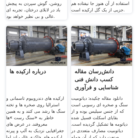
استفاده از آن هنوز جا نیفتاده هم
روشن، گوش سپردن به پیچش
جزیی از یک گل ارکیده است.
باد در لابلای درختان، تجربه ای
عالی و بی نظیر خواهد بود.
دانش‌رسان مقاله
درباره ارکیده ها
کسب دانش فنی
شناسایی و فرآوری
معدن خاک
دانلود مقاله چکیده: دیاتومیت
ارکیده های دندروبیوم تاسمانی و
سنگ و صخره ای رسوبی است
استرالیا روی صخره ها و تخته
که از جنس سیلیس بوده و از
سنگ ها رشد می کنند و به همین
بقایای اسکلت فسیل شده
خاطر به «سنگ رست »ها
دیاتومه ها تشکیل گردیده است.
معروفند. در عرض های
دیاتومیت مصارف متعددی در
جغرافیایی نزدیک به آلپ و پیرنه
صنعت دارد که از آن جمله
ارکیده های خاکزی غالب اند اما