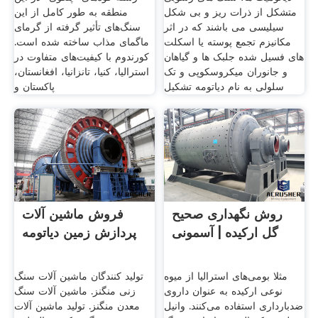
متشکل از ذرات ریز و بی شکل
منطقه به طور کامل از این
سیلیسی می باشند که در اثر
سنگ‌های تأثیر گرفته از گرمای
مکانیزم تجمع پوسته یا اسکلت
ماگمای مذاب ساخته شده است.
های فسیل شده جلبک ها و گیاهان
کورندوم با کیفیت‌های متفاوت در
و جانوران میکروسکوپی و تک
استرالیا، کنیا، تانزانیا، افغانستان،
سلولی به نام دیاتومه تشکیل
پاکستان و
روش نگهداری صحیح
فروش ماشین آلات
گل ارکیده | آسمونی
پردازش زمین دیاتومه
مثلا بومی‌های استرالیا از میوه
تولید کنندگان ماشین آلات سنگ
نوعی ارکیده به عنوان داروی
زنی منگنز. ماشین آلات سنگ
ضدبارداری استفاده می‌کنند. وانیل
معدن منگنز. تولید ماشین آلات