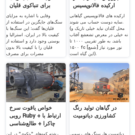
ارکیده فالانوپسیس
برای تنباکوی قلیان
ارکیده های فالانوپسیس گیاهانی
وفایی با اشاره به مزایای
سایه دوست حساب می شوند.
سنگ‌های جایگزین در استفاده از
(محل گلدان نباید خیلی تاریک و
قلیان‌ها گفت: این سنگ‌ها با
نه خیلی در معرض تشعشع آفتاب
کیفیت بالا در ایران، استرالیا و
باشد. به طور تقریبی ۱۰۰۰ تا
بوسنی وجود دارد و استفاده از
۱۵۰۰ fc [شمع] نور مورد نیاز
قلیان را با کیفیت بالا بدون
این گیاه است).
مضرات برای مصرف
در گیاهان تولید رنگ
خواص یاقوت سرخ
کشاورزی دیاتومیت
روبی Ruby + ارتباط با
چاکرا + طالع‌شناسی
دیاتومیت ها، سنگ های رسوبی
رشته کوه‌های "پتکوی" در این