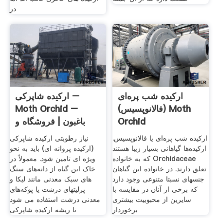
در
ارکیده شب پره‌ای
ارکیده شاپرکی –
(فالانوپسیس) Moth
Moth Orchid –
Orchid
باغبون | فروشگاه و
مرجع
ارکیده شب پره‌ای یا فالانوپسیس.
نیاز رطوبتی ارکیده شاپرکی
ارکیده‌ها گیاهانی بسیار زیبا هستند
(ارکیده پروانه ای) باید به نحو
که به خانواده Orchidaceae
ویژه ای تامین شود. معمولاً در
تعلق دارند. در خانواده این گیاهان
خاک این گیاه از دانه‌های سنگ
جنسهای نسبتا متنوعی وجود دارد
های سبک معدنی مانند لیکا و
که برخی از آنان در مقایسه با
پرلیتهای درشت یا پوکه‌های
سایرین از محبوبیت بیشتری
معدنی درشت استفاده می شود
برخوردار
تا ریشه ارکیده شاپرکی