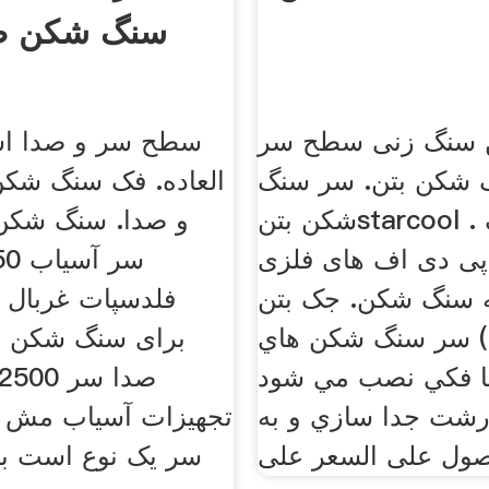
سنگ شکن ضر
سنگ زنی سطح سر
سطح سر و صدا اس
 شکن بتن. سر سنگ
العاده. فک سنگ ش
شکن بتنstarcool . سر سنگ
و صدا. سنگ شکن
پی دی اف های فلزی
1250
ه سنگ شکن. جک بتن
فلدسپات غربال
 سر سنگ شکن هاي
برای سنگ شکن د
یا فکي نصب مي شود
درشت جدا سازي و به
تجهیزات آسیاب مش د
صول على السعر على
سر یک نوع است با 