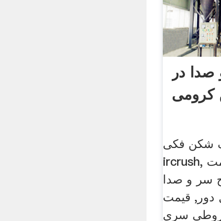
صدا در
کرومی
 شکن فکی
ircrush, آسیاب شکن قیمت
سر و صدا
دور, قیمت
ی سری [چت