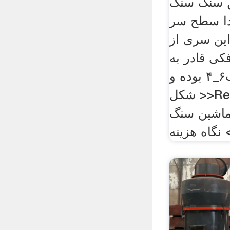
سنگ سنگ
ا سطح سر
ین سری از
ی قادر به
سنگ شکنی ضریب۶_۴ بوده و
شکل >>Read; تماس با تامین
ماشین سنگ
 نگاه هزینه