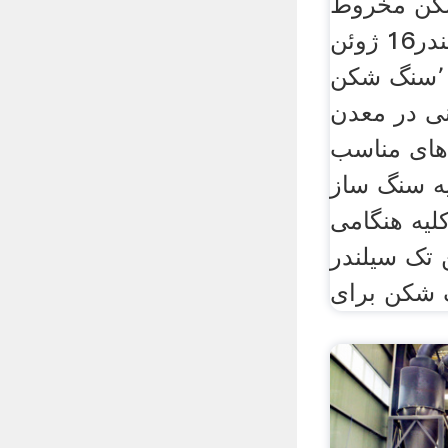
ن مخروط
هیدرولیک تک سیلندر16 ژوئن
2016 سنگ شکن ٬سنگ شکن
نگ تنی در معدن
های مناسب
یه سنگ ساز
لیه هنگامی
لید 1700 تن تک سیلندر
 شکن برای