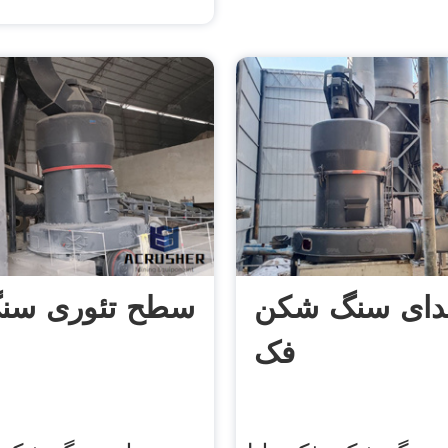
دای سنگ شکن
سطح تئوری سن
فک