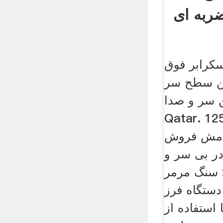
به ای
کرابر فوق
کن سطح سر
 سر و صدا
Qatar.  سر آسیاب
 مش فروش
ر بی سر و
صدا سر 2500 سنگ مرمر
ستگاه فرز
استفاده از