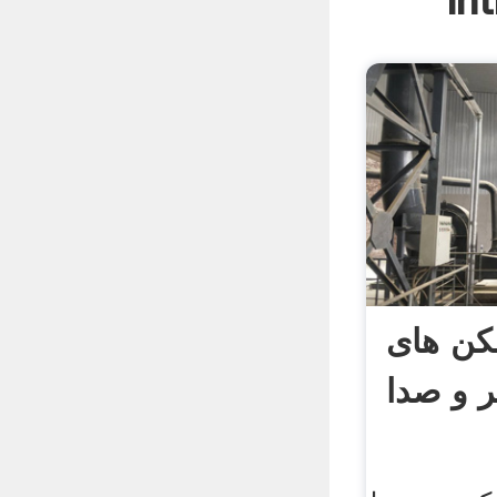
In
ن های
و صدا