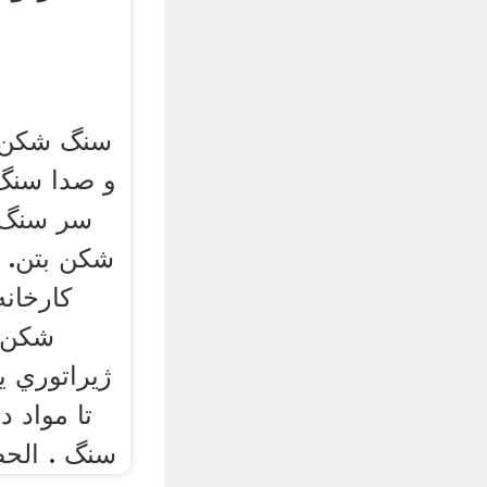
سنگ شکن 
و صدا سنگ
شکن بتن. 
کارخان
شکن)
ژیراتوري 
تا مواد 
سنگ . الح