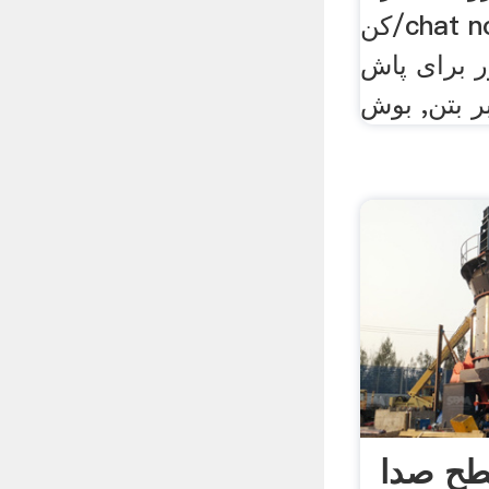
کن/chat now] بوش شفت سر
رای پاش nmcacxyz
صدا Dba از