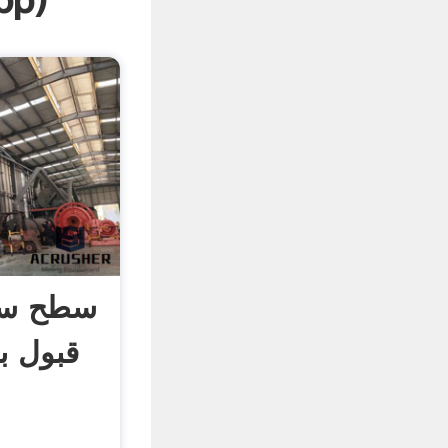
pp
)
سطح سر 
قبول 