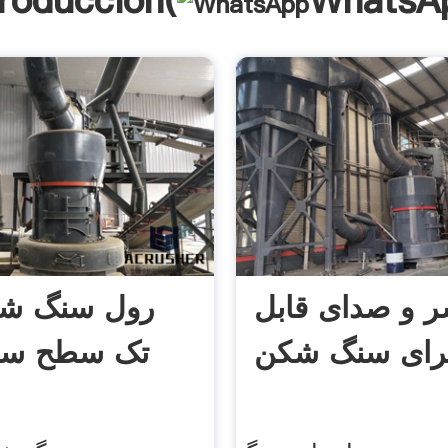
troducción(
WhatsA
و صدای قابل
رول سنگ شک
برای سنگ شکن
تک سطح سر 