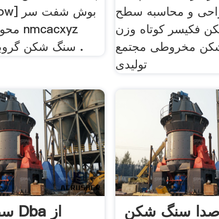
احی و محاسبه سطح
ن فکیسر کوتاه وزن
محور ب
کن مخروطی مجتمع
سنگ شکن گروبر بتن, بوش .
تولیدی
صدا سنگ شکن
سطح 