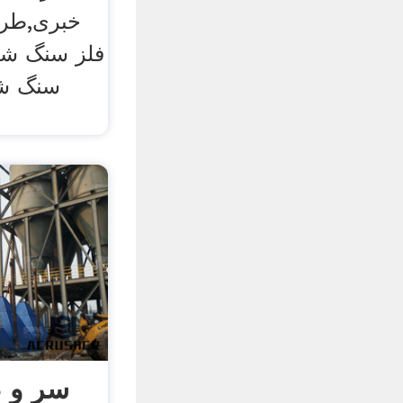
خبری,طر
فلز سنگ شک
سنگ ش
سر و 