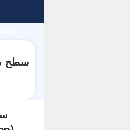
anghai
سط