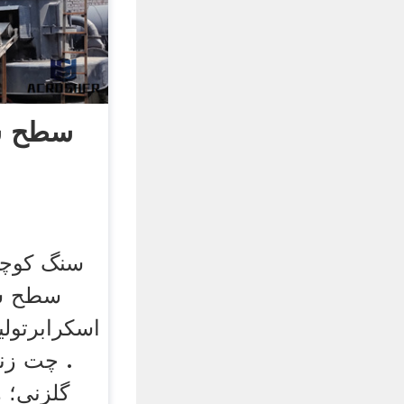
سطح س
سنگ کوچک
سطح سر
اسکرابرتول
. چت زند
گلزنی؛ ه