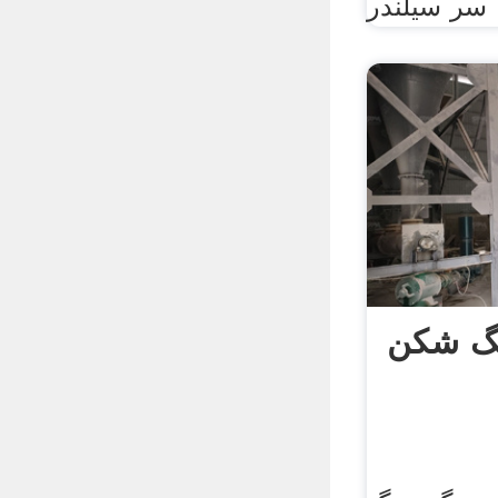
سر سیلندر
گ شکن