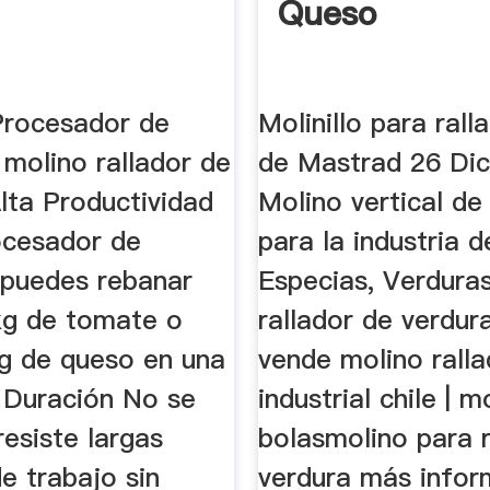
Queso
rocesador de
Molinillo para rall
molino rallador de
de Mastrad 26 Dic
lta Productividad
Molino vertical de 
ocesador de
para la industria d
 puedes rebanar
Especias, Verduras
kg de tomate o
rallador de verdur
kg de queso en una
vende molino rall
 Duración No se
industrial chile | m
resiste largas
bolasmolino para 
e trabajo sin
verdura más infor