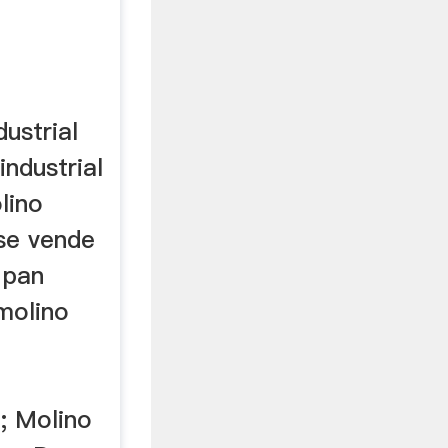
ustrial
industrial
lino
 se vende
 pan
 molino
; Molino