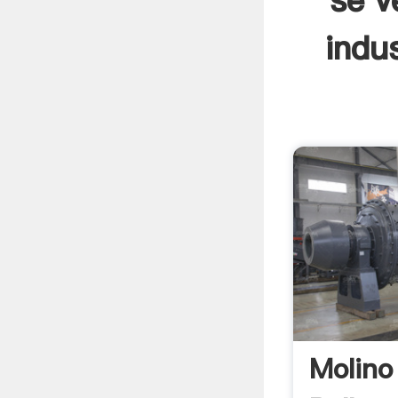
se v
indus
Molino