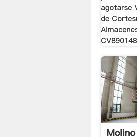
agotarse 
de Cortesu
Almacenes
CV890148
Molino