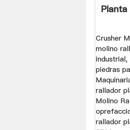
Planta 
Crusher M
molino ral
industrial
piedras pa
Maquinaria
rallador p
Molino Ra
oprefacci
rallador pl