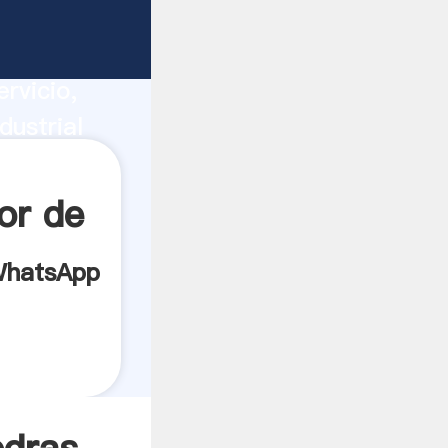
ile
ucción,
rvicio,
dustrial
a todos
or de