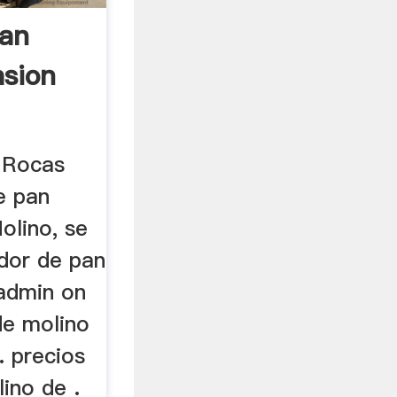
Pan
asion
l Rocas
e pan
olino, se
ador de pan
 admin on
nde molino
. precios
ino de .