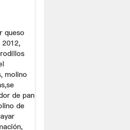
ar queso
 2012,
rodillos
el
, molino
as,se
ador de pan
olino de
rayar
mación,