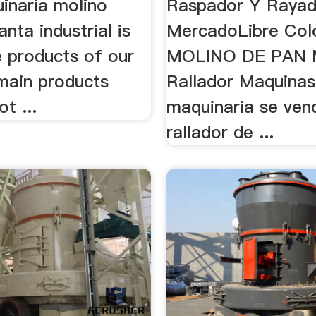
naria molino
Raspador Y Rayad
anta industrial is
MercadoLibre Col
e products of our
MOLINO DE PAN 
ain products
Rallador Maquinas, 
ot ...
maquinaria se ven
rallador de ...