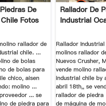
Piedras De
Rallador De 
 Chile Fotos
Industrial Oc
olino rallador de
Rallador Industria
ustrial chile. ...
molinos rallador d
lino de bolas
Nuevos Crusher, M
ino de bolas para
vende molino rall
ile chico, aisen
industrial chile by
ndo: molino ...
abril 18th,, se ve
proveedor ... se
rallador de piedra 
ino de piedra para
de máquina de mol