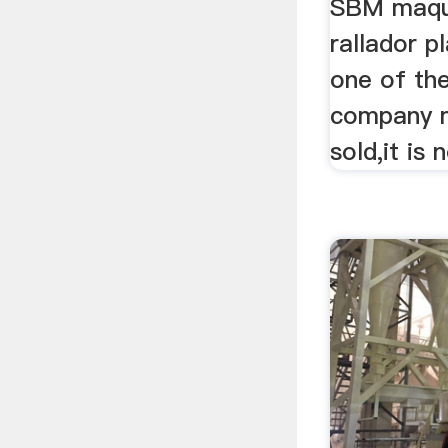
SBM maqui
rallador pl
one of th
company m
sold,it is n