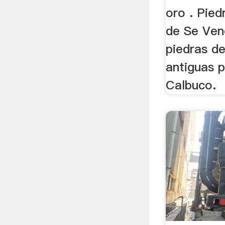
oro . Pied
de Se Ven
piedras d
antiguas 
Calbuco.