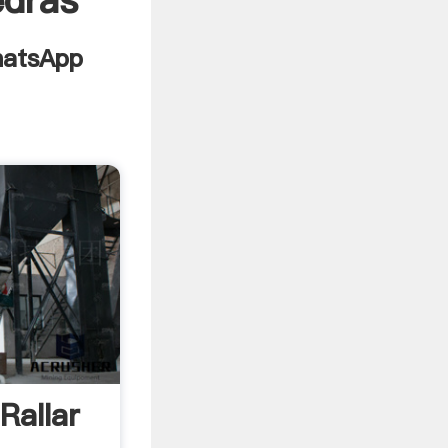
edras
Rallar