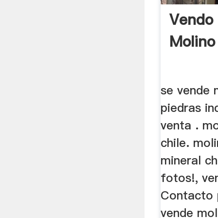
Vendo 
Molino
se vende m
piedras ind
venta . mo
chile. mol
mineral ch
fotos!, ve
Contacto 
vende mol