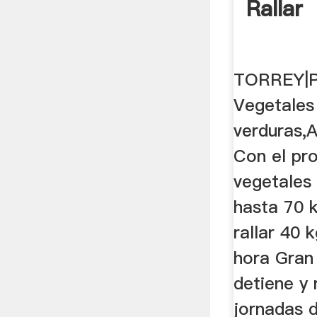
Rallar
TORREY|P
Vegetales 
verduras,A
Con el pr
vegetales
hasta 70 
rallar 40 
hora Gran
detiene y 
jornadas d