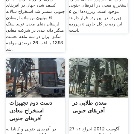
استخراج معدن در آفریقای جنوبی
کشف شده جهان در آفریقای
موجود است. زیررده‌ها این ۵
جنوبی منتشر شد استخراج سالانه
زیررده در این رده قرار دارند؛
6 میلیون تن ماده ازمعادن
این رده در کل حاوی ۵ زیررده
لرستان دنیای معدن تولید سنگ
است.
منگنز دانه بندی در شرکت معادن
منگنز ایران در سه ماهه نخست
1393 با افت 26 درصدی مواجه
شد.
معدن طلایی در
دست دوم تجهیزات
آفریقای جنوبی
استخراج معادن
آفریقای جنوبی
27 آگوست 2012 اخراج ۱۲
در آفریقای جنوبی و کانادا به