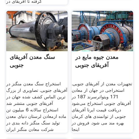
گرفته تا آفریقای در
معدن جیوه مایع در
سنگ معدن آفریقای
آفریقای جنوبی
جنوبی
تجهیزات معدن از آفریقای جنوبی.
استخراج سنگ معدن منگنز در
استخراجی در جهان از معادن
آفریقای جنوبی. تصاویری از بزرگ
171 ویتواترسرند 187 در
ترین الماس کشف شده جهان در
آفریقای جنوبی استخراج می‌شود
آفریقای جنوبی منتشر شد
دریافت قیمت ایرنا آفریقای
استخراج سالانه 6 میلیون تن
جنوبی از توانمندی های کرمان
ماده ازمعادن لرستان دنیای معدن
بهره مند می شود. فروش در
تولید سنگ منگنز دانه بندی در
اینجا
شرکت معادن منگنز ایران