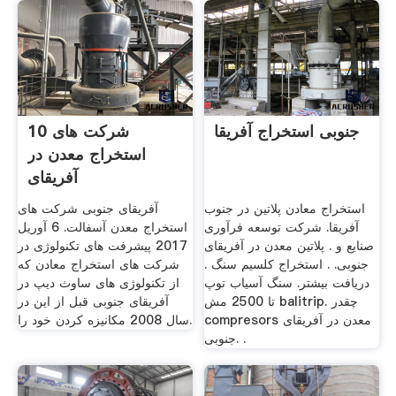
جنوبی استخراج آفریقا
10 شرکت های
استخراج معدن در
آفریقای
استخراج معادن پلاتین در جنوب
آفریقای جنوبی شرکت های
آفریقا. شرکت توسعه فرآوری
استخراج معدن آسفالت. 6 آوريل
صنایع و . پلاتین معدن در آفریقای
2017 پیشرفت های تکنولوژی در
جنوبی. . استخراج کلسیم سنگ .
شرکت های استخراج معادن که
دریافت بیشتر. سنگ آسیاب توپ
از تکنولوژی های ساوث دیپ در
تا 2500 مش balitrip. چقدر
آفریقای جنوبی قبل از این در
compresors معدن در آفریقای
سال 2008 مکانیزه کردن خود را.
جنوبی. .