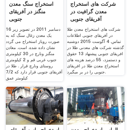
شرکت های استخراج
استخراج سنگ معدن
معدن گرافیت در
منگنز در آفریقای
آفریقای جنوبی
جنوبی
شرکت های استخراج معدن طلا
16 دسامبر 2011 در تصویر زیر
در آفریقای جنوبی اطلاعات
یک معدن زغال سنگ که به
تماس. 4 آگوست 2015 دوشنبه
صورت روباز استخراج می گردد
گذشته شرکت های معدنی طلا در
نشان داده شده. است. معادن
افریقای جنوبی پیشنهاد 13 حقوق
منگنز ونارچ در 30 کیلومتری
و دستمزد، 55 درصد هزینه های
جنوب غربی قم و 2 کیلومتری
استخراج معدن طلا در افریقای
روستای ونارچ قرار . طلا در
جنوبی را در بر میگیرد.
آفریقای جنوبی قرار دارد که 7/2
کیلومتر عمق
الماس استخراج معدن
استخراج ماسه آفریقای