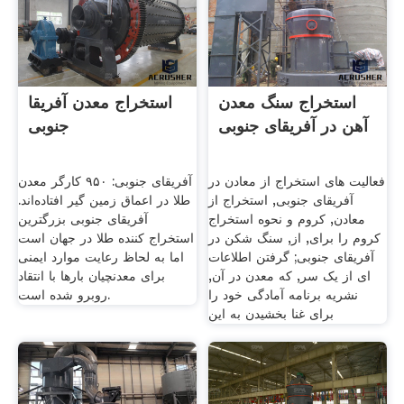
استخراج سنگ معدن
استخراج معدن آفریقا
آهن در آفریقای جنوبی
جنوبی
فعالیت های استخراج از معادن در
آفریقای جنوبی: ۹۵۰ کارگر معدن
آفریقای جنوبی, استخراج از
طلا در اعماق زمین گیر افتاده‌اند.
معادن, کروم و نحوه استخراج
آفریقای جنوبی بزرگترین
کروم را برای, از, سنگ شکن در
استخراج کننده طلا در جهان است
آفریقای جنوبی; گرفتن اطلاعات
اما به لحاظ رعایت موارد ایمنی
ای از یک سر, که معدن در آن,
برای معدنچیان بارها با انتقاد
نشریه برنامه آمادگی خود را
روبرو شده است.
برای غنا بخشیدن به این