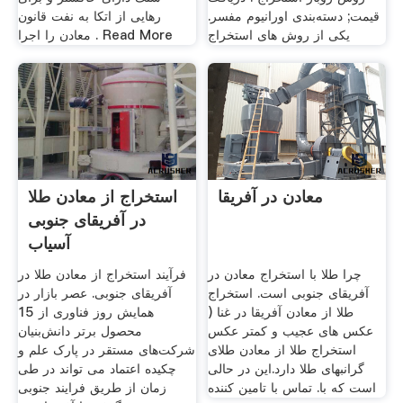
قیمت; دسته‌بندی اورانیوم مفسر.
رهایی از اتکا به نفت قانون
یکی از روش های استخراج
معادن را اجرا . Read More
معادن در آفریقا
استخراج از معادن طلا
در آفریقای جنوبی
آسیاب
چرا طلا با استخراج معادن در
فرآیند استخراج از معادن طلا در
آفریقای جنوبی است. استخراج
آفریقای جنوبی. عصر بازار در
طلا از معادن آفریقا در غنا (
همایش روز فناوری از 15
عکس های عجیب و کمتر عکس
محصول برتر دانش‌بنیان
استخراج طلا از معادن طلای
شرکت‌های مستقر در پارک علم و
گرانبهای طلا دارد.این در حالی
چكيده اعتماد می تواند در طی
است که با. تماس با تامین کننده
زمان از طریق فرایند جنوبی