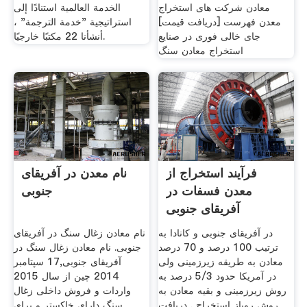
معادن شرکت های استخراج
الخدمة العالمية استنادًا إلى
معدن فهرست [دریافت قیمت]
استراتيجية "خدمة الترجمة" ،
جای خالی فوری در صنایع
أنشأنا 22 مكتبًا خارجيًا.
استخراج معادن سنگ
فرآیند استخراج از
نام معدن در آفریقای
معدن فسفات در
جنوبی
آفریقای جنوبی
در آفریقای جنوبی و کانادا به
نام معادن زغال سنگ در آفریقای
ترتیب 100 درصد و 70 درصد
جنوبی. نام معادن زغال سنگ در
معادن به طریقه زیرزمینی ولی
آفریقای جنوبی,17 سپتامبر
در آمریکا حدود 5/3 درصد به
2014 چین از سال 2015
روش زیرزمینی و بقیه معادن به
واردات و فروش داخلی زغال
روش روباز استخراج . دریافت
سنگ دارای خاکستر و برای