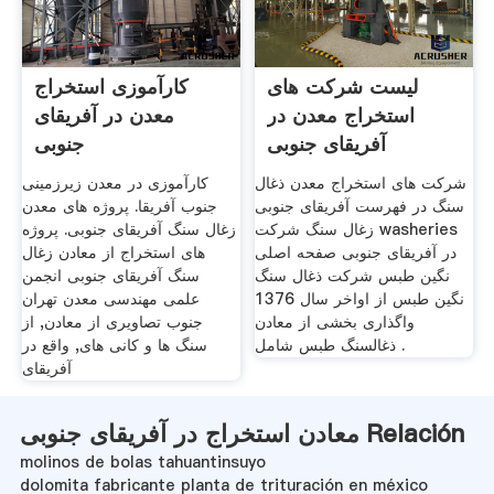
لیست شرکت های
کارآموزی استخراج
استخراج معدن در
معدن در آفریقای
آفریقای جنوبی
جنوبی
شرکت های استخراج معدن ذغال
کارآموزی در معدن زیرزمینی
سنگ در فهرست آفریقای جنوبی
جنوب آفریقا. پروژه های معدن
زغال سنگ شرکت washeries
زغال سنگ آفریقای جنوبی. پروژه
در آفریقای جنوبی صفحه اصلی
های استخراج از معادن زغال
نگین طبس شرکت ذغال سنگ
سنگ آفریقای جنوبی انجمن
نگین طبس از اواخر سال 1376
علمی مهندسی معدن تهران
واگذاری بخشی از معادن
جنوب تصاویری از معادن, از
ذغالسنگ طبس شامل .
سنگ ها و کانی های, واقع در
آفریقای
معادن استخراج در آفریقای جنوبی Relación
molinos de bolas tahuantinsuyo
dolomita fabricante planta de trituración en méxico