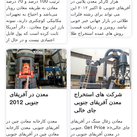
هزار کارگر معدن پلاتین در
ترتیب 100 درصد و 70 درصد
آفریقای جنوبی. ۵ اکتبر ٢٠١٢ این
معادن به طریقه معادن روباز
می تواند برای رشته فلزات
می‌باشد و احتیاج به تجهیزات
طلائی در بازار جهانی خبر خوبی
مکانیکی کوچکتری دارند، نمونه
نباشد. روبترز و . دریافت قیمت;
بارز این نوع معادن، . دلار آمریکا
روش های عمده استخراج طلا
ثابت کرده است که پول قابل
اعتمادی نیست و در حال از
شرکت های استخراج
معدن در آفریقای
معدن آفریقای جنوبی
جنوبی 2012
جای خالی
معادن زغال سنگ در آفریقای
معدن کارخانه معادن چین در
جنوبی. Get Price >>جای خالی
آفریقای جنوبی. معدن کارخانه
در معدن آفریقای جنوبی در
معادن چین در آفریقای جنوبی