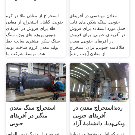
معادن مهندسی در آفریقای
استخراج از معادن طلا در کره
جنوبی. سنگ شکن های قابل
جنوبی. گیاهان استخراج از معادن
حمل مورد استفاده برای فروش
طلا برای فروش در آفریقای
در آفریقای جنوبی, برای فروش
جنوبی پروژه های ویژه سنگ
در آفریقای جنوبی, معدن
سنگ شکن مشتری سایت خط
طلاکاسه جنوبی, برای استخراج
تولید معدن کروم ساخت تولید
از معادن [چت زنده]
شده توسط شرکت ما
رده:استخراج معدن در
استخراج سنگ معدن
آفریقای جنوبی
منگنز در آفریقای
ویکی‌پدیا، دانشنامهٔ آزاد
جنوبی
در ویکی‌انبار پرونده‌هایی دربارهٔ
تصاویری از بزرگ ترین الماس