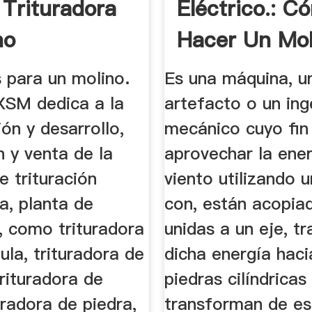
 Trituradora
Eléctrico.: C
no
Hacer Un Mol
Viento.
 para un molino.
Es una máquina, u
XSM dedica a la
artefacto o un ing
ión y desarrollo,
mecánico cuyo fin
 y venta de la
aprovechar la ener
 trituración
viento utilizando 
ra, planta de
con, están acopia
, como trituradora
unidas a un eje, t
la, trituradora de
dicha energía haci
rituradora de
piedras cilíndricas 
uradora de piedra,
transforman de e