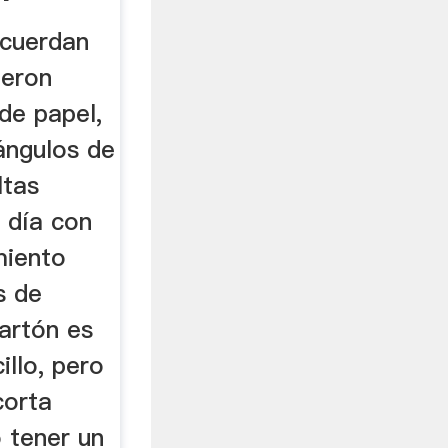
ecuerdan
ieron
de papel,
iángulos de
ltas
 día con
miento
s de
artón es
illo, pero
corta
 tener un