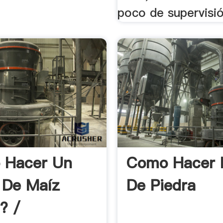
poco de supervisió
 Hacer Un
Como Hacer 
 De Maíz
De Piedra
? /