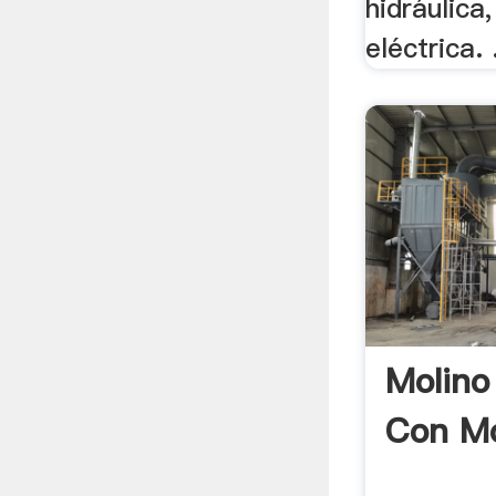
hidráulica
eléctrica. 
Molino
Con M