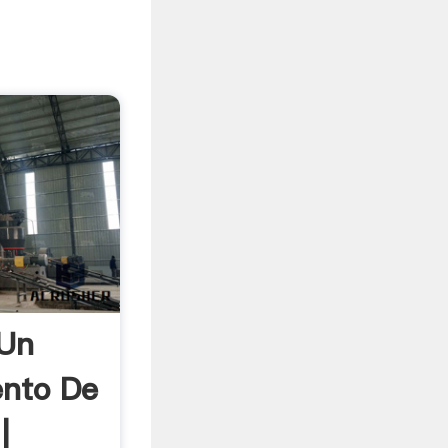
Un
ento De
|