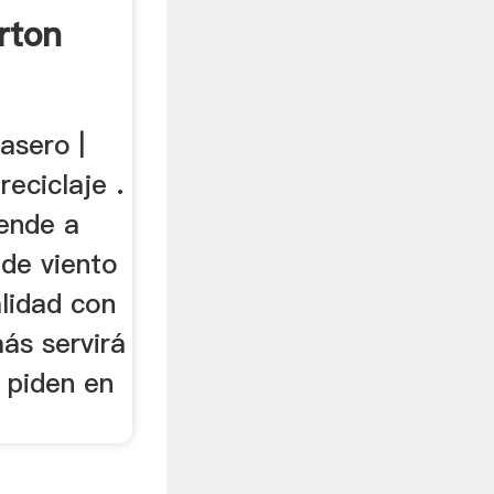
rton
asero |
eciclaje .
rende a
 de viento
lidad con
ás servirá
o piden en