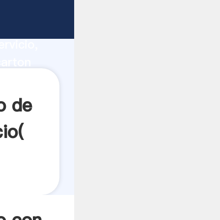
dra
ucción,
rvicio,
carton
 a todos
o de
io(