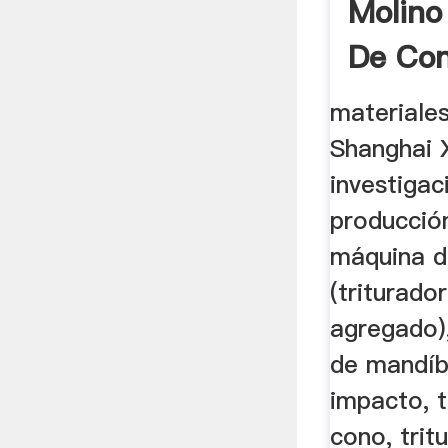
Molino
De Co
materiales
Shanghai 
investigac
producción
máquina de
(triturado
agregado)
de mandíbu
impacto, t
cono, trit