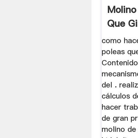
Molino
Que Gi
Viento
como hace
poleas que
Contenidos
mecanismo
del . real
cálculos 
hacer trab
de gran pr
molino de 