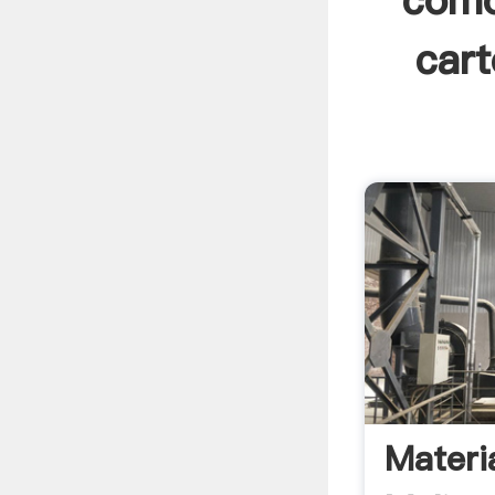
como
cart
Materi