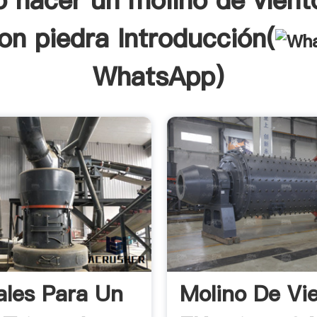
 hacer un molino de vient
on piedra Introducción(
WhatsApp
)
ales Para Un
Molino De Vi