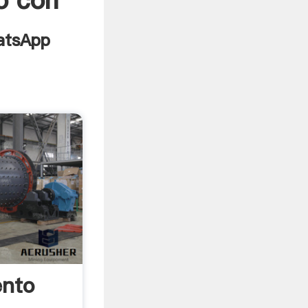
o con
ento