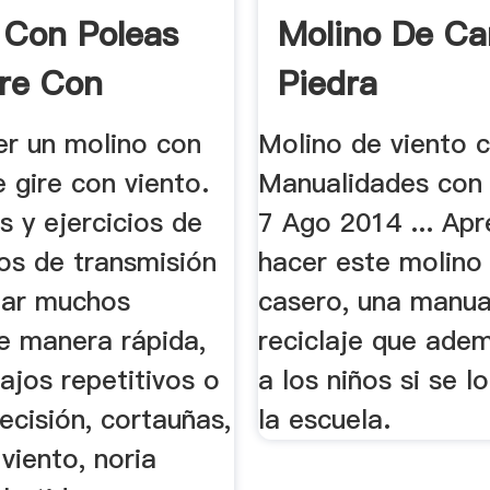
 Con Poleas
Molino De Ca
re Con
Piedra
r un molino con
Molino de viento c
 gire con viento.
Manualidades con r
 y ejercicios de
7 Ago 2014 ... Ap
s de transmisión
hacer este molino
izar muchos
casero, una manua
de manera rápida,
reciclaje que adem
ajos repetitivos o
a los niños si se l
ecisión, cortauñas,
la escuela.
viento, noria