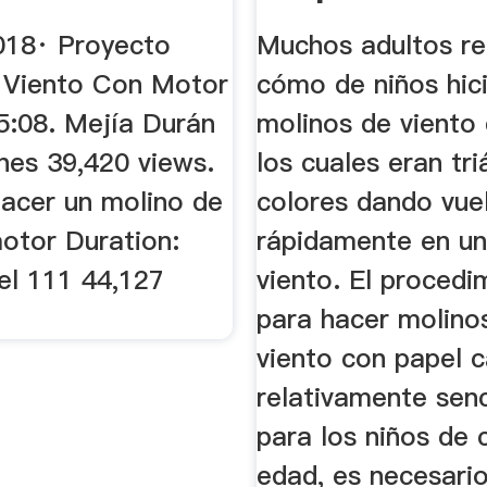
Geniolandia
018· Proyecto
Muchos adultos r
 Viento Con Motor
cómo de niños hic
5:08. Mejía Durán
molinos de viento 
nes 39,420 views.
los cuales eran tr
hacer un molino de
colores dando vue
motor Duration:
rápidamente en un
el 111 44,127
viento. El procedi
para hacer molino
viento con papel c
relativamente senc
para los niños de 
edad, es necesario