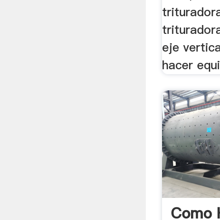
triturador
triturado
eje vertic
hacer equi
Como 