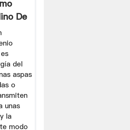
ómo
ino De
n
enio
 es
gía del
unas aspas
das o
ransmiten
a unas
y la
ste modo