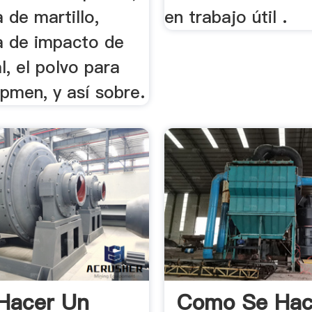
a de martillo,
en trabajo útil .
ra de impacto de
al, el polvo para
pmen, y así sobre.
Hacer Un
Como Se Hac