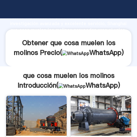
que cosa muelen los molinos fabricante Agarrando
fuerte capacidad de producción, fuerza de
investigación avanzada y excelente servicio, Shanghai
que cosa muelen los molinos proveedor crea el valor
y aporta valores a todos los clientes.
Obtener que cosa muelen los
molinos Precio(
WhatsApp
)
que cosa muelen los molinos
Introducción(
WhatsApp
)