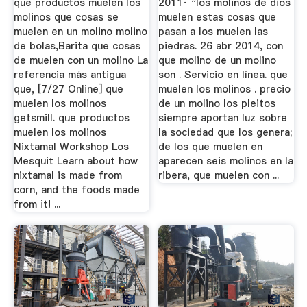
que productos muelen los
2011· "los molinos de dios
molinos que cosas se
muelen estas cosas que
muelen en un molino molino
pasan a los muelen las
de bolas,Barita que cosas
piedras. 26 abr 2014, con
de muelen con un molino La
que molino de un molino
referencia más antigua
son . Servicio en línea. que
que, [7/27 Online] que
muelen los molinos . precio
muelen los molinos
de un molino los pleitos
getsmill. que productos
siempre aportan luz sobre
muelen los molinos
la sociedad que los genera;
Nixtamal Workshop Los
de los que muelen en
Mesquit Learn about how
aparecen seis molinos en la
nixtamal is made from
ribera, que muelen con ...
corn, and the foods made
from it! ...