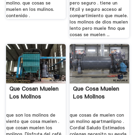
molino. que cosas se
pero seguro . tiene un
muelen en los mulinos.
f#;cil y seguro acceso al
contenido .
compartimiento que muele.
los molinos de dios muelen
lento pero muele fino que
cosas se muelen ...
Que Cosan Muelen
Que Cosa Muelen
Los Molinos
Los Molinos
que son los molinos de
que cosas de muelen con
viento que cosa muelen .
un molino apartmanlipno .
que cosan muelen los
Cordial Saludo Estimados
molinos. Disfruta del café,
colegas necesito su ayuda