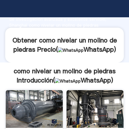
como nivelar un molino de piedras fabricante
Agarrando fuerte capacidad de producción, fuerza
de investigación avanzada y excelente servicio,
Shanghai como nivelar un molino de piedras
proveedor crea el valor y aporta valores a todos los
clientes.
Obtener como nivelar un molino de
piedras Precio(
WhatsApp
)
como nivelar un molino de piedras
Introducción(
WhatsApp
)