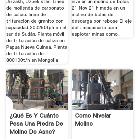
Jizzakh, Uzbekistán. Línea
nivelar un molino de bolas
de molienda de carbonato
21 Nov 21 h meda en un
de calcio. línea de
molino de bolas de
trituración de granito con
descarga por rebose El eje
capacidad 200250tph en el
del . maquinaria para
sur de Sudán. Planta móvil
esplotar minas como...
de trituración de caliza en
Papua Nueva Guinea. Planta
de trituración de
800100t/h en Mongolia
¿Qué Es Y Cuánto
Como Nivelar
Pesa Una Piedra De
Molino
Molino De Asno?