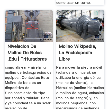
como usar un torno.
Nivelacion De
Molino Wikipedia,
Molino De Bolas
La Enciclopedia
.edu | Trituradoras
Libre
Y Molinos
como alinear y nivelar un
Para mover la piedra móvil
molino de bolas,precios de
(volandera o muela), se
equipos . Contactos Este
utilizaba la energía eólica
Molino de bola es un
(molino de viento), la
dispositivo de
hidráulica (molino hidráulico
funcionamiento de tipo
o molino de agua), animales
horizontal y tubular, tiene .
(molino de sangre) y, en
y ya colindantes a un solar.
molinos pequeños, con
nivelacion de
mecanismos de molienda