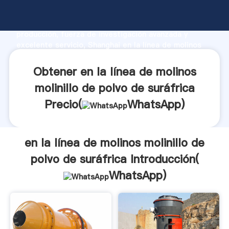
en la línea de molinos molinillo de polvo de suráfrica
fabricante Agarrando fuerte capacidad de
producción, fuerza de investigación avanzada y
excelente servicio, Shanghai en la línea de molinos
molinillo de polvo de suráfrica proveedor crea el
valor y aporta valores a todos los clientes.
Obtener en la línea de molinos
molinillo de polvo de suráfrica
Precio(
WhatsApp
)
en la línea de molinos molinillo de
polvo de suráfrica Introducción(
WhatsApp
)