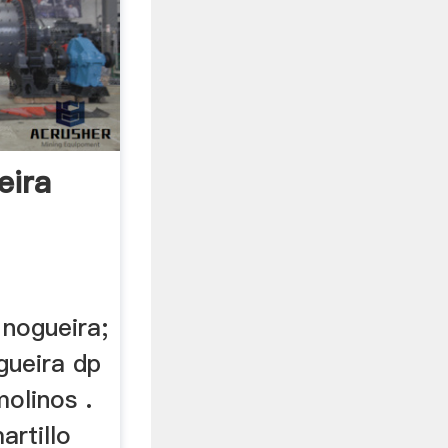
eira
 nogueira;
gueira dp
molinos .
artillo