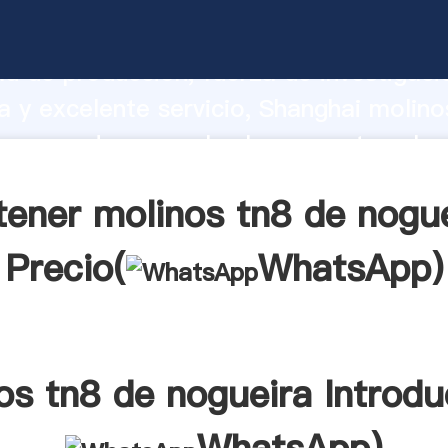
tn8 de nogueira fabricante Agarrando 
d de producción, fuerza de investigaci
 y excelente servicio, Shanghai molino
 proveedor crea el valor y aporta valor
s clientes.
ener molinos tn8 de nogu
Precio(
WhatsApp
)
os tn8 de nogueira Introdu