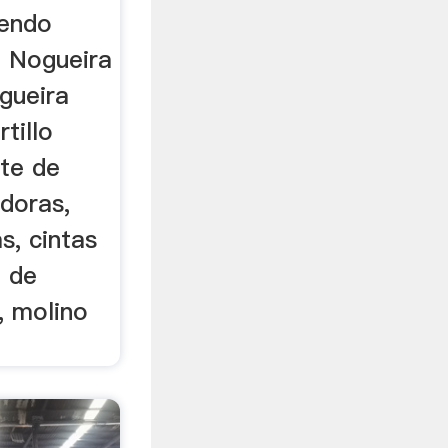
Vendo
o Nogueira
gueira
tillo
ate de
doras,
s, cintas
o de
, molino