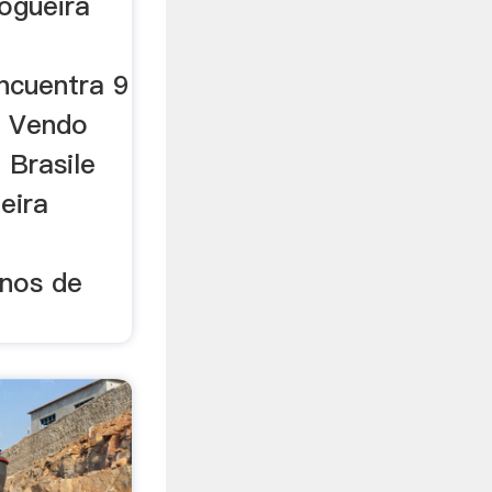
nogueira
e
ncuentra 9
a Vendo
 Brasile
eira
inos de