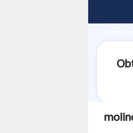
molinos 
capacida
avanzada
nogueira
todos lo
Obt
molin