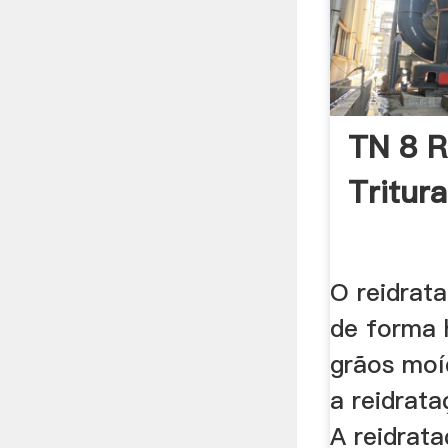
TN 8 
Tritur
O reidrat
de forma
grãos moí
a reidrat
A reidrat