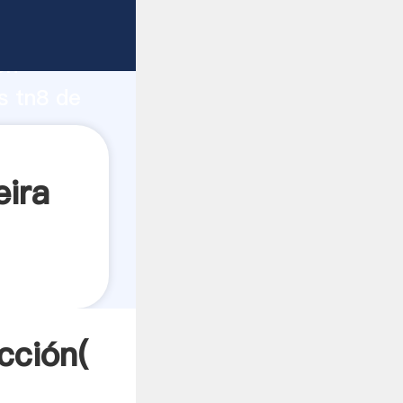
fuerte
ón
s tn8 de
es a
eira
cción(