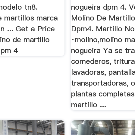
modelo tn8.
nogueira dpm 4. 
e martillos marca
Molino De Martill
n ... Get a Price
Dpm4. Martillo No
ino de martillo
·molino,molino mar
dpm 4
nogueira Ya se tr
comederos, tritura
lavadoras, pantalla
transportadoras, 
plantas completas
martillo ...