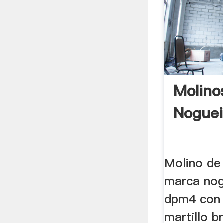
Molin
Noguei
Molino de
marca nog
dpm4 con 
martillo b