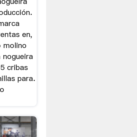
nogueira
oducción.
 marca
entas en,
o molino
a nogueira
5 cribas
illas para.
no