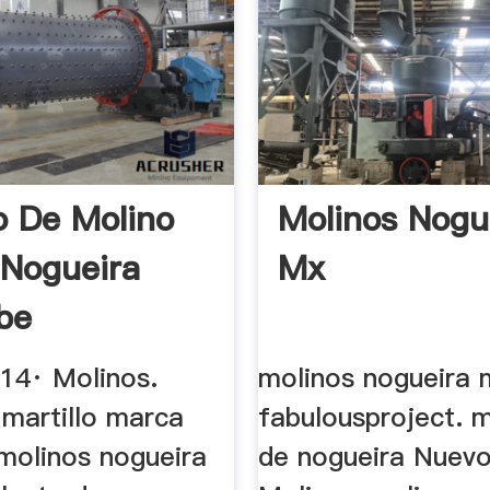
lo De Molino
Molinos Nogu
Nogueira
Mx
be
014· Molinos.
molinos nogueira 
 martillo marca
fabulousproject. m
 molinos nogueira
de nogueira Nuevo