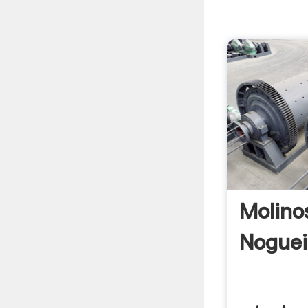
Molino
Noguei