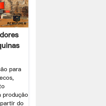
adores
quinas
ção para
secos,
to
a produção
partir do