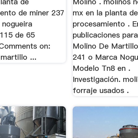
planta de
Molino . molinos 
ento de miner 237
mx en la planta d
 nogueira
procesamiento . E
115 de 65
publicaciones par
 Comments on:
Molino De Martillo
martillo ...
241 o Marca Nogu
Modelo Tn8 en .
Investigación. mol
forraje usados .