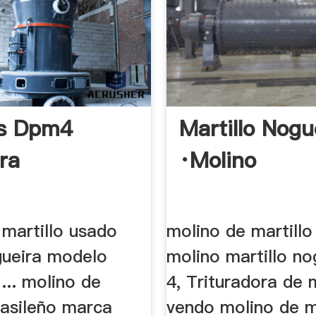
os Dpm4
Martillo Nogu
ra
·molino
 martillo usado
molino de martillo
ueira modelo
molino martillo no
... molino de
4, Trituradora de 
rasileño marca
vendo molino de m