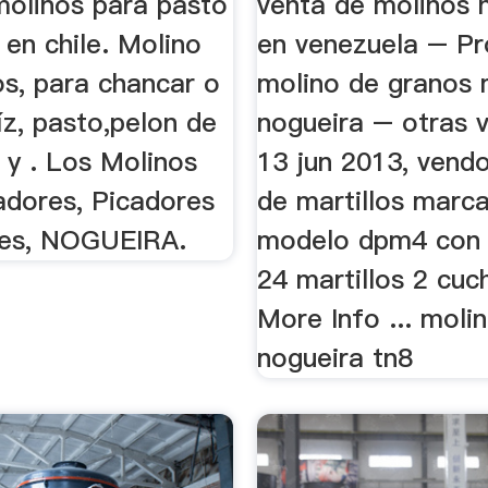
molinos para pasto
venta de molinos 
 en chile. Molino
en venezuela – Pr
os, para chancar o
molino de granos
z, pasto,pelon de
nogueira – otras v
 y . Los Molinos
13 jun 2013, vend
adores, Picadores
de martillos marc
res, NOGUEIRA.
modelo dpm4 con 
24 martillos 2 cuch
More Info ... moli
nogueira tn8