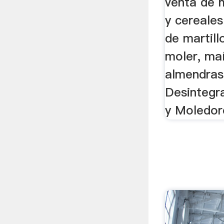
venta de 
y cereales
de martill
moler, maí
almendras
Desintegr
y Moledo