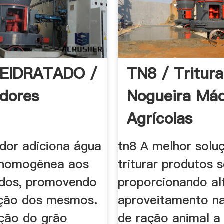
REIDRATADO /
TN8 / Tritur
adores
Nogueira Má
Agrícolas
ador adiciona água
tn8 A melhor solu
 homogênea aos
triturar produtos 
dos, promovendo
proporcionando al
ação dos mesmos.
aproveitamento n
ação do grão
de ração animal a 