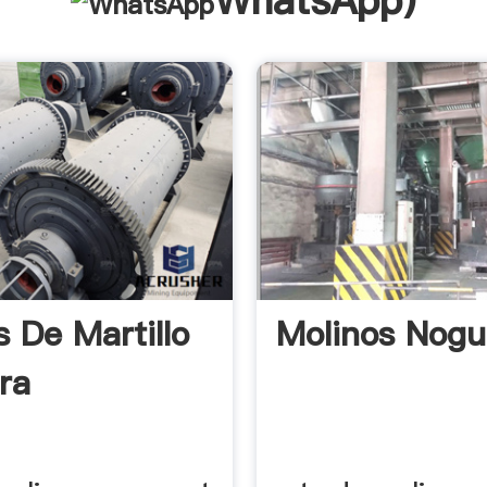
WhatsApp
)
s De Martillo
Molinos Nogu
ra