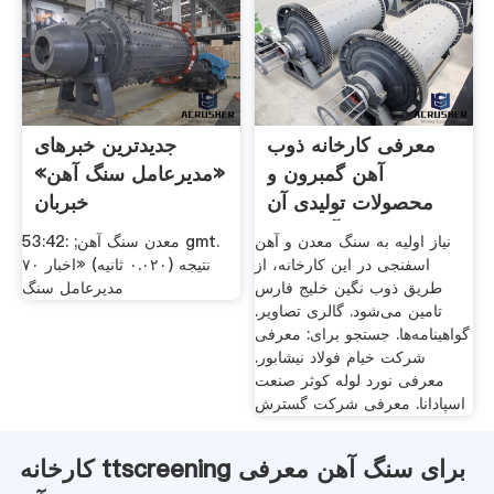
معرفی کارخانه ذوب
جدیدترین خبرهای
آهن گمبرون و
«مدیرعامل سنگ آهن»
محصولات تولیدی آن
خبربان
آهن ملل
نیاز اولیه به سنگ معدن و آهن
معدن سنگ آهن; :53:42 gmt.
اسفنجی در این کارخانه، از
۷۰ نتیجه (۰.۰۲۰ ثانیه) «اخبار
طریق ذوب نگین خلیج فارس
مدیرعامل سنگ
تامین می‌شود. گالری تصاویر.
گواهینامه‌ها. جستجو برای: معرفی
شرکت خیام فولاد نیشابور.
معرفی نورد لوله کوثر صنعت
اسپادانا. معرفی شرکت گسترش
کارخانه ttscreening برای سنگ آهن معرفی