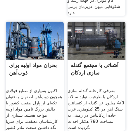
گام موثری در جهت رشد و
شکوفایی میهن عزیزمان برمی
دارد.
آشنائی با مجتمع گندله
بحران مواد اولیه برای
سازی اردکان
ذوب‌آهن
معرفی کارخانه گندله سازی
اکنون بسیاری از صنایع فولادی
اردکان با ظرفیت تولید سالانه
همچون ذوب‌آهن اصفهان به‌عنوان
4/3 میلیون تن گندله از کنسانتره
تکه‌ای از پازل صنعت کشور با
سنگ آهن در 25 کیلومتری غرب
چالش بزرگ تامین مواد اولیه
جاده اردکاننایین در زمینی به
مواجه هستند. بسیاری از
مساحت 780 هکتار احداث
کارشناسان معتقدند برای سرپا
گردیده است.
نگه داشتن صنعت مادر کشور