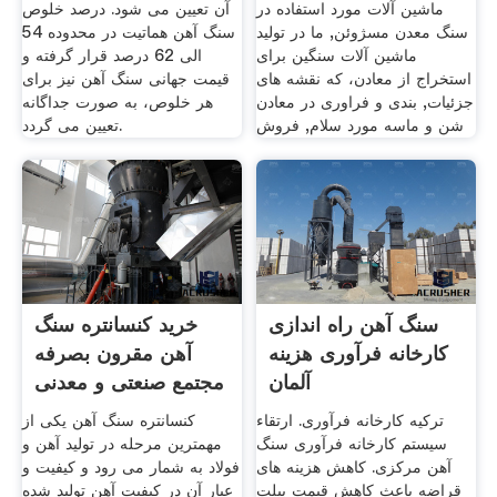
ماشین آلات مورد استفاده در
آن تعیین می شود. درصد خلوص
سنگ معدن مسژوئن, ما در تولید
سنگ آهن هماتیت در محدوده 54
ماشین آلات سنگین برای
الی 62 درصد قرار گرفته و
استخراج از معادن، که نقشه های
قیمت جهانی سنگ آهن نیز برای
جزئیات, بندی و فراوری در معادن
هر خلوص، به صورت جداگانه
شن و ماسه مورد سلام, فروش
تعیین می گردد.
سنگ آهن راه اندازی
خرید کنسانتره سنگ
کارخانه فرآوری هزینه
آهن مقرون بصرفه
آلمان
مجتمع صنعتی و معدنی
ترکیه کارخانه فرآوری. ارتقاء
کنسانتره سنگ آهن یکی از
سیستم کارخانه فرآوری سنگ
مهمترین مرحله در تولید آهن و
آهن مرکزی. کاهش هزینه های
فولاد به شمار می رود و کیفیت و
قراضه باعث کاهش قیمت بیلت
عیار آن در کیفیت آهن تولید شده