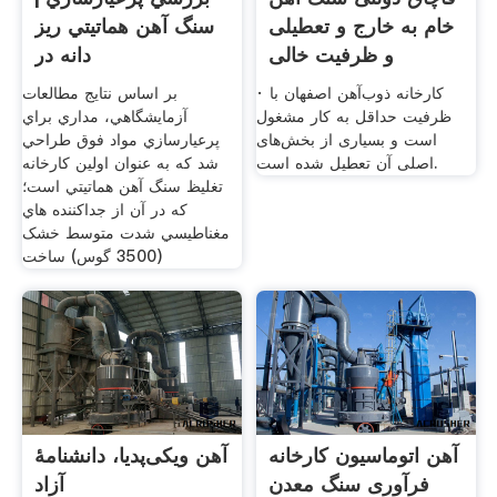
خام به خارج و تعطیلی
سنگ آهن هماتيتي ريز
و ظرفیت خالی
دانه در
· کارخانه ذوب‌آهن اصفهان با
بر اساس نتايج مطالعات
ظرفیت حداقل به کار مشغول
آزمايشگاهي، مداري براي
است و بسیاری از بخش‌های
پرعيارسازي مواد فوق طراحي
اصلی آن تعطیل شده است.
شد که به عنوان اولين کارخانه
تغليظ سنگ آهن هماتيتي است؛
که در آن از جداکننده هاي
مغناطيسي شدت متوسط خشک
(3500 گوس) ساخت
آهن اتوماسیون کارخانه
آهن ویکی‌پدیا، دانشنامهٔ
فرآوری سنگ معدن
آزاد