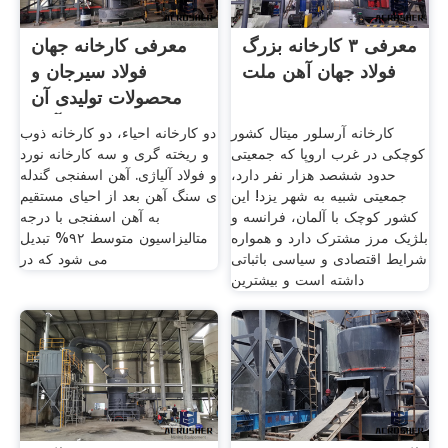
معرفی ۳ کارخانه بزرگ
معرفی کارخانه جهان
فولاد جهان آهن ملت
فولاد سیرجان و
محصولات تولیدی آن
آهن
کارخانه آرسلور میتال کشور
دو کارخانه احیاء، دو کارخانه ذوب
کوچکی در غرب اروپا که جمعیتی
و ریخته گری و سه کارخانه نورد
حدود ششصد هزار نفر دارد،
و فولاد آلیاژی. آهن اسفنجی گندله
جمعیتی شبیه به شهر یزد! این
ی سنگ آهن بعد از احیای مستقیم
کشور کوچک با آلمان، فرانسه و
به آهن اسفنجی با درجه
بلژیک مرز مشترک دارد و همواره
متالیزاسیون متوسط ۹۲% تبدیل
شرایط اقتصادی و سیاسی باثباتی
می شود که در
داشته است و بیشترین