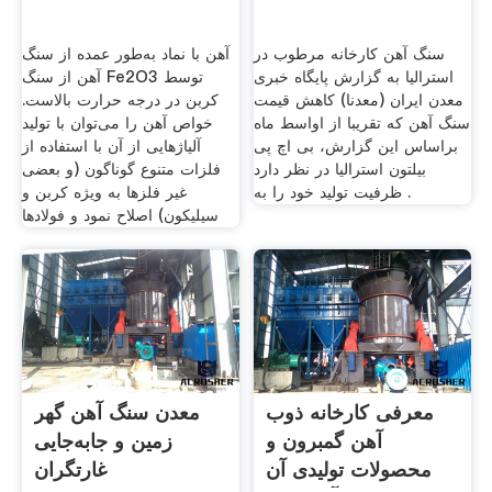
سنگ آهن کارخانه مرطوب در
آهن با نماد به‌طور عمده از سنگ
استرالیا به گزارش پایگاه خبری
آهن از سنگ Fe2O3 توسط
معدن ایران (معدنا) کاهش قیمت
کربن در درجه حرارت بالاست.
سنگ آهن که تقریبا از اواسط ماه
خواص آهن را می‌توان با تولید
براساس این گزارش، بی اچ پی
آلیاژهایی از آن با استفاده از
بیلتون استرالیا در نظر دارد
فلزات متنوع گوناگون (و بعضی
ظرفیت تولید خود را به .
غیر فلزها به ویژه کربن و
سیلیکون) اصلاح نمود و فولادها
معرفی کارخانه ذوب
معدن سنگ آهن گهر
آهن گمبرون و
زمین و جابه‌جایی
محصولات تولیدی آن
غارتگران