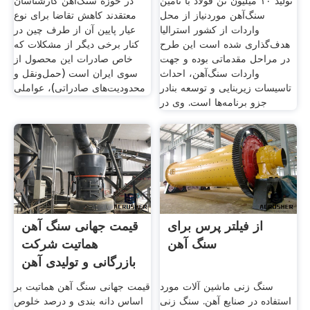
تولید ۱۰ میلیون تن فولاد با تامین
در حوزه سنگ‌آهن کارشناسان
سنگ‌آهن موردنیاز از محل
معتقدند کاهش تقاضا برای نوع
واردات از کشور استرالیا
عیار پایین آن از طرف چین در
هدف‌گذاری شده است این طرح
کنار برخی دیگر از مشکلات که
در مراحل مقدماتی بوده و جهت
خاص صادرات این محصول از
واردات سنگ‌آهن، احداث
سوی ایران است (حمل‌ونقل‌ و
تاسیسات زیربنایی و توسعه بنادر
محدودیت‌های صادراتی)، عواملی
جزو برنامه‌ها است. وی در
از فیلتر پرس برای
قیمت جهانی سنگ آهن
سنگ آهن
هماتیت شرکت
بازرگانی و تولیدی آهن
و
سنگ زنی ماشین آلات مورد
قیمت جهانی سنگ آهن هماتیت بر
استفاده در صنایع آهن. سنگ زنی
اساس دانه بندی و درصد خلوص