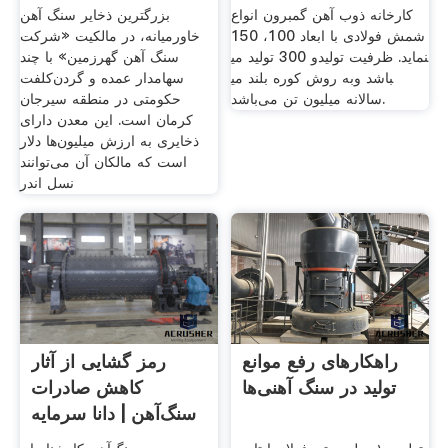
آهن ملل
کارخانه ذوب آهن گمبرون انواع
بزرگترین ذخایر سنگ آهن
شمش فولادی با ابعاد 100، 150
خاورمیانه، در مالکیت «شرکت
و 300 تولید می‎نماید. ظرفیت تولید
سنگ آهن گهرزمین» با چند
به روش کوره بلند می‎باشد و
سهامدار عمده و گردن‌کلفت
سالانه میلیون تن می‏‌باشد.
حکومتی در منطقه سیرجان
کرمان است. این معدن دارای
ذخایری به ارزش میلیون‌ها دلار
است که مالکان آن می‌توانند
نسل اندر
راهکارهای رفع موانع
رمز گشایی از آثار
تولید در سنگ آهنی‌ها
کاهش صادرات
سنگ‌آهن | دانا سرمایه