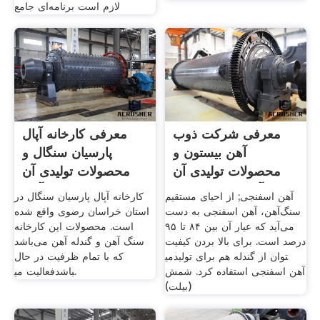
لازم است برنامه‌ای جامع
معرفی شرکت ذوب
معرفی کارخانه آپال
آهن بیستون و
پارسیان سنگال و
محصولات تولیدی آن
محصولات تولیدی آن
آهن ملل اصفهان
آهن
آهن اسفنجی; از احیای مستقیم
کارخانه آپال پارسیان سنگال در
سنگ‌آهن، آهن اسفنجی به دست
استان خراسان رضوی واقع شده
می‌آید که عیار آن بین ۸۴ تا ۹۵
است. محصولات این کارخانه
درصد است. برای بالا بردن کیفیت
سنگ آهن و گندله آهن می‌باشد
می‎توان از گندله هم برای تولید
که با تمام ظرفیت در حال
آهن اسفنجی استفاده کرد. شمش
فعالیت می‎باشد.
(بیلت)