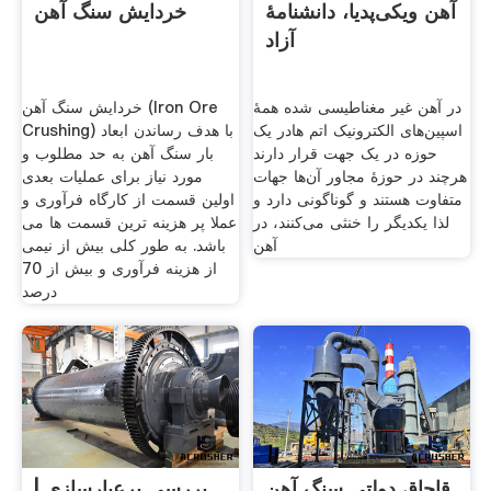
آهن ویکی‌پدیا، دانشنامهٔ
خردایش سنگ آهن
آزاد
در آهن غیر مغناطیسی شده همهٔ
خردایش سنگ آهن (Iron Ore
اسپین‌های الکترونیک اتم هادر یک
Crushing) با هدف رساندن ابعاد
حوزه در یک جهت قرار دارند
بار سنگ آهن به حد مطلوب و
هرچند در حوزهٔ مجاور آن‌ها جهات
مورد نیاز برای عملیات بعدی
متفاوت هستند و گوناگونی دارد و
اولین قسمت از کارگاه فرآوری و
لذا یکدیگر را خنثی می‌کنند، در
عملا پر هزینه ترین قسمت ها می
آهن
باشد. به طور کلی بیش از نیمی
از هزینه فرآوری و بیش از 70
درصد
قاچاق دولتی سنگ آهن
| بررسي پرعيارسازي