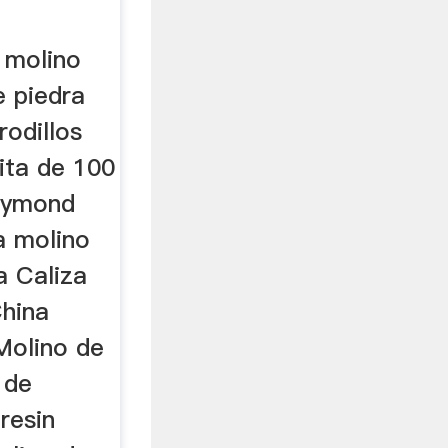
a molino
 piedra
rodillos
ita de 100
raymond
a molino
a Caliza
hina
Molino de
 de
resin