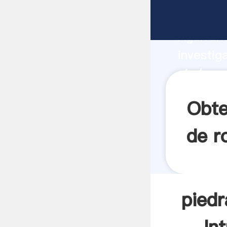
piedras 
Agarrand
investig
piedras 
valor y 
Obte
de r
piedr