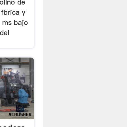
olino de
 fbrica y
e ms bajo
del