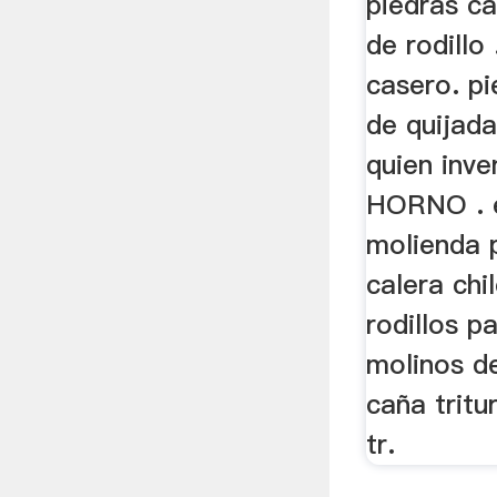
piedras c
de rodillo
casero. p
de quijada
quien inv
HORNO . 
molienda p
calera chi
rodillos p
molinos de
caña tritu
tr.