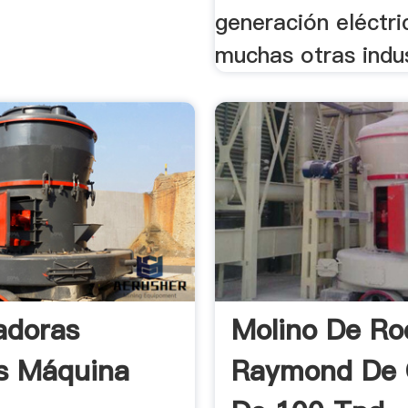
generación eléctri
muchas otras indus
adoras
Molino De Rod
os Máquina
Raymond De 