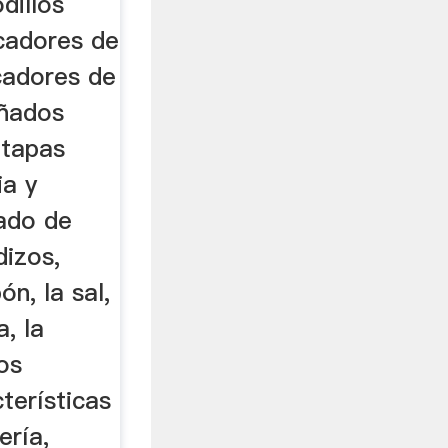
dillos
cadores de
cadores de
eñados
etapas
ia y
cado de
dizos,
n, la sal,
a, la
ros
terísticas
ería,