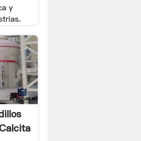
ca y
trias.
illos
Calcita