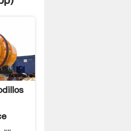
pp
)
dillos
ce