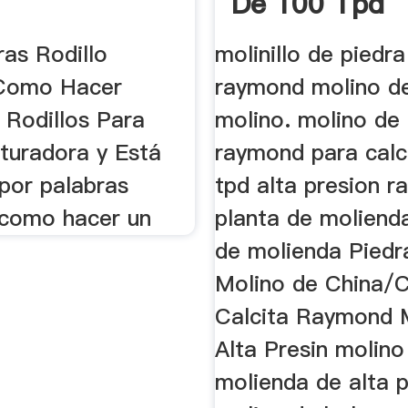
De 100 Tpd
as Rodillo
molinillo de piedr
 Como Hacer
raymond molino de
 Rodillos Para
molino. molino de 
ituradora y Está
raymond para calc
por palabras
tpd alta presion 
como hacer un
planta de moliend
de molienda Piedr
Molino de China/C
Calcita Raymond 
Alta Presin molino
molienda de alta p