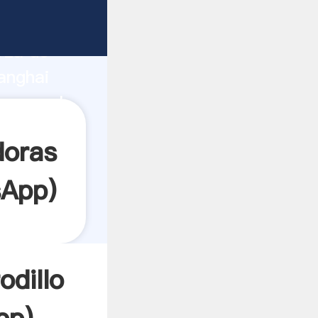
e
rza de
anghai
 crea el
doras
sApp
)
odillo