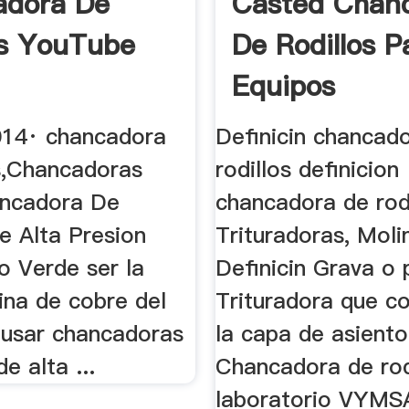
adora De
Casted Chan
os YouTube
De Rodillos P
Equipos
014· chancadora
Definicin chancad
os,Chancadoras
rodillos definicion
ancadora De
chancadora de rodi
e Alta Presion
Trituradoras, Moli
o Verde ser la
Definicin Grava o 
ina de cobre del
Trituradora que c
usar chancadoras
la capa de asiento
de alta ...
Chancadora de rod
laboratorio VYMSA