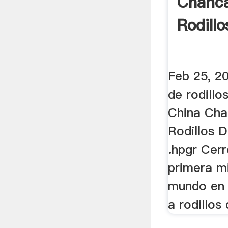
Chanc
Rodill
Feb 25, 2
de rodill
China Ch
Rodillos D
.hpgr Cerr
primera m
mundo en 
a rodillos 