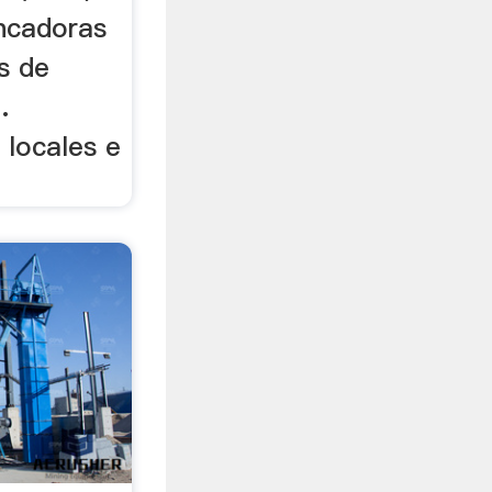
ncadoras
os de
.
locales e