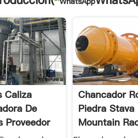
troducción(
WhatsA
s Caliza
Chancador Ro
adora De
Piedra Stava
os Proveedor
Mountain Ra