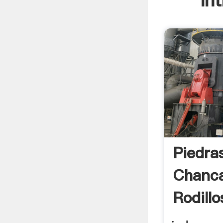
In
Piedra
Chanc
Rodill