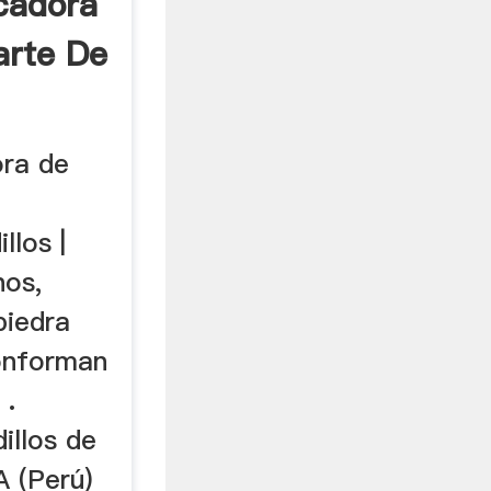
cadora
arte De
ora de
llos |
nos,
piedra
onforman
 .
illos de
 (Perú)