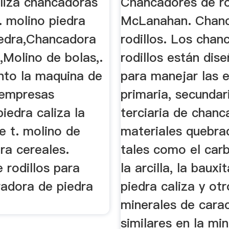
aliza chancadoras
Chancadores de ro
 . molino piedra
McLanahan. Chan
iedra,Chancadora
rodillos. Los chan
,Molino de bolas,.
rodillos están dis
ento la maquina de
para manejar las 
empresas
primaria, secundar
iedra caliza la
terciaria de chan
le t. molino de
materiales quebra
ara cereales.
tales como el carbó
 rodillos para
la arcilla, la bauxit
radora de piedra
piedra caliza y ot
minerales de carac
similares en la min