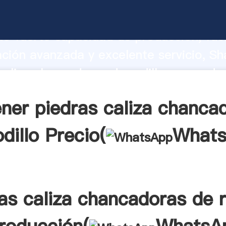
caliza chancadoras de rodillo fabricant
o fuerte capacidad de producción, fue
ación avanzada y excelente servicio, Sh
caliza chancadoras de rodillo proveedor
aporta valores a todos los clientes.
ner piedras caliza chanca
odillo Precio(
What
as caliza chancadoras de r